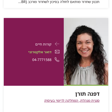
תכנון שחרור מותאם לחולה בסיכון לשחרור מורכב {BR...
פרטי
עבור
קורות חיים
התקשרות
דפנה
דואר
עבור
דואר אלקטרוני
עבור
תורן
אלקטרוני
דפנה
עבור
מספר
04-7771588
דפנה
תורן
עבור
דפנה
תורן
דפנה
טלפון
דפנה
תורן
תורן
של
תורן
דפנה
תורן
דפנה תורן
סגנית מנהלת, המחלקה לריפוי בעיסוק