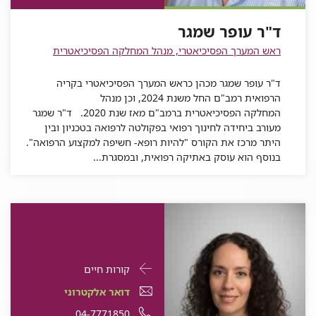
עופר
שמגר
שמגר
ד"ר
שמגר
עופר
ד"ר עופר שמגר
שמגר
ראש המערך הפסיכיאטרי, מנהל המחלקה הפסיכיאטרית
ד"ר עופר שמגר מכהן כראש המערך הפסיכיאטרי בקריה
הרפואית רמב"ם החל משנת 2024, וכן מנהל
המחלקה הפסיכיאטרית ברמב"ם מאז שנת 2020. ד"ר שמגר
מעורב ביחידה לחינוך רפואי בפקולטה לרפואה בטכניון ובין
היתר מרכז את הקורס "להיות רופא- חשיפה למקצוע הרפואה".
בנוסף הוא עוסק באתיקה רפואית, ובמסגרת...
פרטי
עבור
קורות חיים
התקשרות
ד"ר
דואר
עבור
דואר אלקטרוני
עבור
חיה
אלקטרוני
ד"ר
עבור
מספר
04-7771850