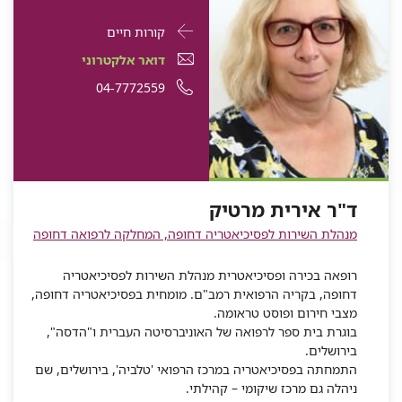
פרטי
עבור
קורות חיים
התקשרות
ד"ר
דואר
עבור
דואר אלקטרוני
עבור
אירית
אלקטרוני
ד"ר
עבור
מספר
04-7772559
ד"ר
אירית
מרטיק
עבור
ד"ר
אירית
ד"ר
טלפון
מרטיק
ד"ר
אירית
מרטיק
אירית
של
אירית
מרטיק
מרטיק
ד"ר
מרטיק
אירית
ד"ר אירית מרטיק
מרטיק
מנהלת השירות לפסיכיאטריה דחופה, המחלקה לרפואה דחופה
רופאה בכירה ופסיכיאטרית מנהלת השירות לפסיכיאטריה
דחופה, בקריה הרפואית רמב"ם. מומחית בפסיכיאטריה דחופה,
מצבי חירום ופוסט טראומה.
בוגרת בית ספר לרפואה של האוניברסיטה העברית ו"הדסה",
בירושלים.
התמחתה בפסיכיאטריה במרכז הרפואי 'טלביה', בירושלים, שם
ניהלה גם מרכז שיקומי – קהילתי.