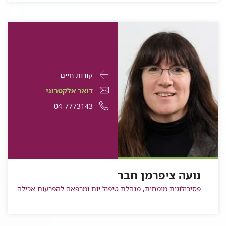
פרטי
עבור
קורות חיים
התקשרות
נועה
דואר
עבור
דואר אלקטרוני
עבור
ציפרמן
אלקטרוני
נועה
עבור
מספר
04-7773143
נועה
ציפרמן
חבר
עבור
נועה
ציפרמן
נועה
טלפון
חבר
נועה
ציפרמן
חבר
ציפרמן
של
ציפרמן
חבר
חבר
נועה
חבר
ציפרמן
נועה ציפרמן חבר
חבר
פסיכולוגית מומחית, מנהלת טיפול יום ומרפאה להפרעות אכילה