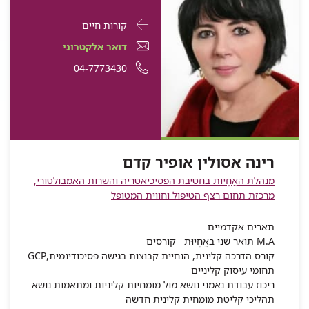
פרטי
עבור
קורות חיים
התקשרות
רינה
דואר
עבור
דואר אלקטרוני
עבור
אסולין
אלקטרוני
רינה
עבור
מספר
04-7773430
רינה
אסולין
אופיר
עבור
רינה
אסולין
רינה
טלפון
אופיר
קדם
רינה
אסולין
אופיר
אסולין
של
קדם
אסולין
אופיר
קדם
אופיר
רינה
אופיר
קדם
קדם
אסולין
רינה אסולין אופיר קדם
קדם
אופיר
מנהלת האֲחָיוּת בחטיבת הפסיכיאטריה והשרות האמבולטורי,
קדם
מרכזת תחום רצף הטיפול וחווית המטופל
תארים אקדמיים
M.A תואר שני באֲחָיוּת קורסים
קורס הדרכה קלינית, הנחיית קבוצות בגישה פסיכודינמית,GCP
תחומי עיסוק קליניים
ריכוז עבודת נאמני נושא מול מומחיות קליניות ומתאמות נושא
תהליכי קליטת מומחית קלינית חדשה