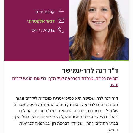
פרטי
עבור
קורות חיים
התקשרות
ד"ר
דואר
עבור
דואר אלקטרוני
עבור
דנה
אלקטרוני
ד"ר
עבור
מספר
04-7774342
ד"ר
דנה
לרר-עמישר
עבור
ד"ר
דנה
ד"ר
טלפון
לרר-עמישר
ד"ר
דנה
לרר-עמישר
דנה
של
דנה
לרר-עמישר
לרר-עמישר
ד"ר
לרר-עמישר
דנה
ד"ר דנה לרר-עמישר
לרר-עמישר
רופאה בכירה, מנהלת המרפאה לגיל הרך, בריאות הנפש ילדים
ונוער
ד"ר דנה לרר- עמישר היא פסיכיאטרית מומחית לילדים ונוער.
בוגרת ביה"ס לרפואה בטכניון, חיפה. התמחתה בפסיכיאטריה
של הילד והמתבגר, בקריה הרפואית רמב"ם ובבית החולים
'גהה'. בהמשך עברה התמחות-על בפסיכיאטריה של הגיל הרך,
בבתי החולים 'גהה', 'שניידר' ו'ברמת חן' במרפאה לבריאות
הנפש.