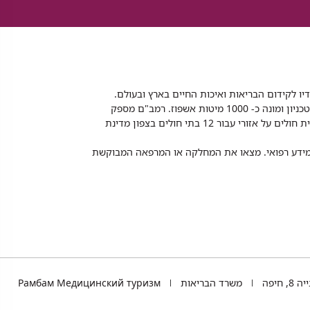
דיו לקידום הבריאות ואיכות החיים בארץ ובעולם.
רמב"ם הוא בית חולים ממשלתי אקדמי, המסונף לפקולטה לרפואה של הטכניון ומונה כ- 1000 מיטות אשפוז. רמב"ם מספק
שירותי רפואה לכ-2,700,000 תושבים, צה"ל וכוחות הביטחון, ומשמש כבית חולים על אזורי עבור 12 בתי חולים בצפון מדינת
 ומידע רפואי. מצאו את המחלקה או המרפאה המבוקשת
TEL
 חיפה
משרד הבריאות
Рамбам Медицинский туризм