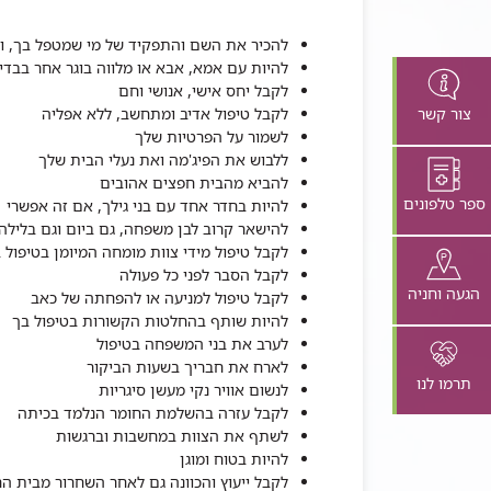
להכיר את השם והתפקיד של מי שמטפל בך, ו
להיות עם אמא, אבא או מלווה בוגר אחר בבדי
לקבל יחס אישי, אנושי וחם
צור קשר
לקבל טיפול אדיב ומתחשב, ללא אפליה
לשמור על הפרטיות שלך
ללבוש את הפיג'מה ואת נעלי הבית שלך
להביא מהבית חפצים אהובים
ספר טלפונים
להיות בחדר אחד עם בני גילך, אם זה אפשרי
להישאר קרוב לבן משפחה, גם ביום וגם בלילה
לקבל טיפול מידי צוות מומחה המיומן בטיפול 
לקבל הסבר לפני כל פעולה
הגעה וחניה
לקבל טיפול למניעה או להפחתה של כאב
להיות שותף בהחלטות הקשורות בטיפול בך
לערב את בני המשפחה בטיפול
לארח את חבריך בשעות הביקור
תרמו לנו
לנשום אוויר נקי מעשן סיגריות
לקבל עזרה בהשלמת החומר הנלמד בכיתה
לשתף את הצוות במחשבות וברגשות
להיות בטוח ומוגן
לקבל ייעוץ והכוונה גם לאחר השחרור מבית הח