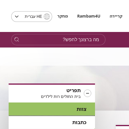
בחירת
קריירה
Rambam4U
מחקר
HE עברית
שפה
-
שים
מה
לב,
ברצונך
בבחירת
לחפש?
שפה
תועבר
לאתר
בשפה
המבוקשת
תפריט
בית החולים רות לילדים
צוות
כתבות