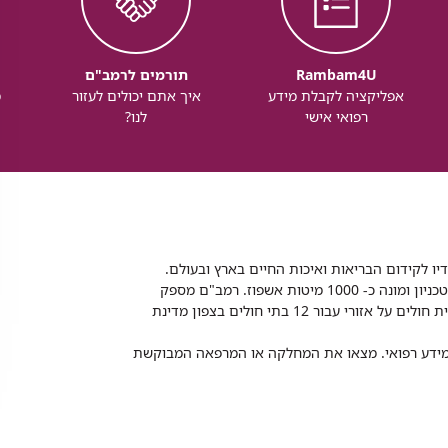
Rambam4U
תורמים לרמב"ם
אפליקציה לקבלת מידע
איך אתם יכולים לעזור
מ
רפואי אישי
לנו?
דיו לקידום הבריאות ואיכות החיים בארץ ובעולם.
רמב"ם הוא בית חולים ממשלתי אקדמי, המסונף לפקולטה לרפואה של הטכניון ומונה כ- 1000 מיטות אשפוז. רמב"ם מספק
שירותי רפואה לכ-2,700,000 תושבים, צה"ל וכוחות הביטחון, ומשמש כבית חולים על אזורי עבור 12 בתי חולים בצפון מדינת
 ומידע רפואי. מצאו את המחלקה או המרפאה המבוקשת