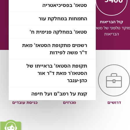
סטאז' בפסיכיאטריה
התמחות במחלקת עור
קול הבריאות
כל הבריאות
כל
וקד טלפוני של משרד
בדיקת זכויות לשירותי
זכותך ל
סטאז' במחלקה פנימית ח'
הבריאות
בריאות
רשמים מתקופת הסטאז' מאת
ד"ר משה לפידות
תקופת הסטאז' בראייתו של
הסטאז'ר מאת ד"ר אור
כהן-ענבר
קצת על רמב"ם ועל חיפה
דרושים
מכרזים
כניסת עובדים