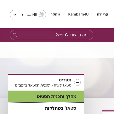
בחירת
קריירה
Rambam4U
מחקר
HE עברית
שפה
-
שים
מה
לב,
ברצונך
בבחירת
לחפש?
שפה
תועבר
לאתר
בשפה
המבוקשת
תפריט
סטאז'ולוגיה - תוכנית הסטאז' ברמב"ם
מהלך ותכנית הסטאז'
סטאז' במחלקות