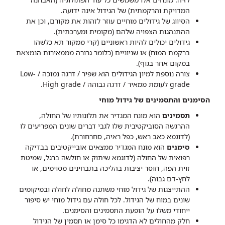
המדויקת והרקמתית) של הגידול אינה ידועה.
הסיווג של גידולים מוחיים עוזר לזהות את מקורם, וכן את
ההתנהגות הצפויה שלהם (מקומית ומערכתית).
גידולים יכולים להיות ראשוניים (קרי ממקור תא כלשהו
ברקמת המוח) או שניוניים (כלומר גרורה מממאירות הנמצאת
במקום אחר בגוף).
צורה נוספת למיון הגידולים הוא שפיר / דרגה נמוכה / Low-
grade לעומת ממאיר / דרגה גבוהה / High grade.
הסימנים והתסמינים של גידול מוחי
תסמינים
הוא מונח המגדיר את תלונותיו של החולה,
ההרגשה הסוביקטיבית שלו לגבי דברים שונים המפריעים לו
(לדוגמא כאב ראש, כפל ראיה, סחרחורת).
סימנים
הוא מונח המגדיר ממצאים אובייקטיבים בבדיקה
רפואית של החולה (לדוגמא שיתוק או חולשה ברגל, שמיטת
זוית הפה, חוסר יציבות בהליכה בתבחינים מסוימים, או
לחץ-דם גבוה).
ההתייצגות של גידול מוחי משתנה מחולה לחולה ובמיקומים
שונים במוח של הגידול. לכל חולה עם גידול מוחי יש סיפור
ייחודי משלו על הופעת התסמינים והסימנים.
חלק מהחולים לא הדגימו כל סימן או תסמין של הגידול