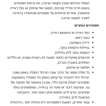
המוחי והרגישו מצוין תקופה ארוכה, ואז פיתחו תסמינים
באופן חריף ומיידי (פרכוס, הופעה של שיתוק או כפל ראייה
פתאומי). אחרים מדווחים על תסמינים שהחמירו בהדרגה
לאורך תקופה ארוכה.
תסמינים נפוצים:
כפל ראייה או טישטוש ראייה,
כאבי ראש,
ירידה בשמיעה,
בחילות והקאות בוקר,
הקאות בוקר ללא בחילות,
פרכוסים (מוקדיים כלומר תנועה לא רצונית נשנית, או כלליים
המלווים באובדן הכרה),
חולשה או שיתוק.
כל חולה מספר על הדרך שבה הגידול התגלה באופן שונה.
הגידול יכול להצהיר על קיומו באופן חד ומפחיד באמצעות
תסמינים דוגמת פרכוס כללי, אובדן פתאומי של תפקוד של
גף, הפרעות דיבור או שינוי חד בראייה. כשתסמינים כאלו
מופיעים, אדם לרוב מחפש סיוע רפואי מהר, והאבחנה
מבוצעת לרוב במהירה.
עבור אחרים, הופעת התסמינים היא איטית יותר, הדרגתית