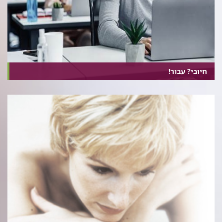
חיובי? עבור!