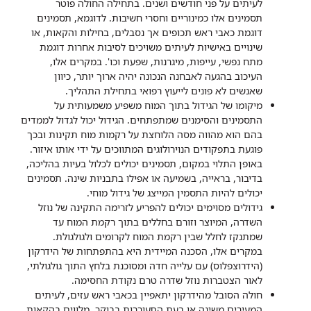
לעיתים על פני חודשים ושנים. בתחילה החולה פוטר
תסמינים אלו כמינוריים וחסרי חשיבות. לדוגמא, תסמינים
דוגמת כאבי ראש תכופים אך נסבלים, בחילות והקאות, או
שינויים באישיות לעיתים משויכים לסיבות אחרות דוגמת
מתח נפשי, עייפות, מיגרנות, שפעת וכו'. במקרים אלו,
העיכוב בהגעה לאבחנה הנכונה יהיה ארוך יותר, כיוון
שאנשים לא פונים לייעוץ רפואי בתחילת התהליך.
מיקומו של הגידול בתוך המוח משפיע משמעותית על
התסמינים והסימנים שמתפתחים. הגידול יכול לגדול לממדים
בהם הוא מהווה מסה הלוחצת על רקמות מוח תקינות ובכך
פוגעת בתפקודים הנוירולוגים המתווכים על ידי אותו איזור.
באופן התלוי במקום, תסמינים יכולים לכלול בעיות בהליכה,
בדיבור, בראייה, בשמיעה או אפילו בתבניות שינה. תסמינים
יכולים להיות התסמין המייצג של גידול מוחי.
גידולים מסוימים יכולים להפריע לזרימה התקינה של נוזל
השדרה, המיוצר וזורם בחללים בתוך רקמת המוח עד
שמתנקז לחלל שבין רקמת המוח לקרומים ולגולגולת.
במקרים אלו, הסכנה המיידית היא בהתפתחות של הידרקון
(הידרוצפלוס) עם עלייה חדה ומסוכנת בלחץ התוך גולגולתי,
לאור הצטברות נוזל שדרה טרם נקודת החסימה.
חולה הסובל מהידרקון יתאפיין בכאבי ראש עזים, לעיתים
המעירים משינה או בעת התעוררות בבוקר, מלווים בהקאות