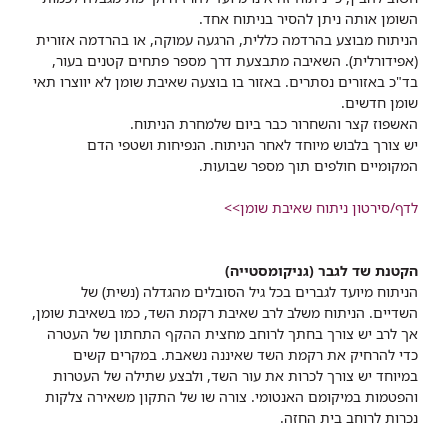
השומן אותה ניתן להסיר בניתוח אחד.
הניתוח מבוצע בהרדמה כללית, הרגעה עמוקה, או בהרדמה אזורית
(אפידורלית). השאיבה מתבצעת דרך מספר פתחים קטנים בעור,
בד"כ באזורים נסתרים. באזור בו בוצעה שאיבת שומן לא יווצרו תאי
שומן חדשים.
האשפוז קצר והשחרור כבר ביום שלמחרת הניתוח.
יש צורך בלבוש מיוחד לאחר הניתוח. הנפיחות ושטפי הדם
המקומיים חולפים תוך מספר שבועות.
לדף/סירטון ניתוח שאיבת שומן>>
הקטנת שד לגבר (גניקומסטייה)
הניתוח מיועד לגברים בכל גיל הסובלים מהגדלה (נשית) של
השדיים. הניתוח משלב לרב שאיבת רקמת השד, כמו בשאיבת שומן,
אך לרב יש צורך בחתך לרוחב מחצית ההקף התחתון של העטרה
כדי להרחיק את רקמת השד שאיננה נשאבת. במקרים קשים
במיוחד יש צורך לכרות את עור השד, ולבצע שתילה של העטרות
והפטמות במיקומם האנטומי. צורה שו של התקון משאירה צלקות
נכרות לרוחב בית החזה.