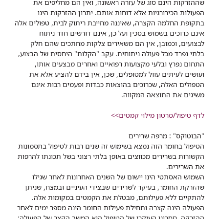
שההזרקות הינם סוג של עזרה ראשונה, ואין הם מחליפים את
הפעולות הכירורגיות אלא דוחות אותם. יתרון ההזרקות הינו
בתקופת החלמה הקצרה, שאיננה מחייבת ריתוק לבית, טפולים אלה
אינם כרוכים בשמוש בסכין ועל כן, אינם דורשים חדר ניתוח
לבצועים, וכמובן, אין הם משאירים צלקות מחתכים שהם חלק
בלתי נפרד מכל פעולה ניתוחית. עקב "הקלות" היחסית של הבצוע,
התחום נפרץ ובלעי מקצועות רפואיים ואחרים מבצעים אותו,
ועושים לעיתים עוול למטופלים, שכן, אין בידם להציע אלא את
הטפולים האלה, שכרוכים בהוצאות כבדות ופעמים רבות אינם
משיגים את התוצאה המקווה.
לדף טיפול/סרטון מילוי קמטים>>
"הבוטוקס" : מרפה שרירים
הטיפול בחומר הזה נמצא בשימוש זה שנים רבות לטיפול בתסמונות
הקשורות בשרירים מכווצים באופן בלתי רצוני בשל תכונתו להרפות
את השרירים.
השמוש האסתטי הינו יישום של השנים האחרונות לאחר שגילו
שהזרקת החומר, בעיקר לשרירים שבצידי העיניים ובמצח, שניתן
להתקיים ללא פעילותם, מבטלת את הקמטים במקומות אלה.
הפעולה הינה קצרה ותחילת פעילות החומר הינה מספר ימים לאחר
ההזרקה. חסרונו העיקרי של הטיפול הוא המשך הקצר של הפעולה: