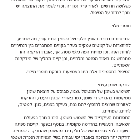
כשלושה חודשים. לאחר פרק זמן זה, וכדי לשמר את התוצאה יש
צורך לחזור על הטיפול.
חומרי מלוי:
התבגרותנו כרוכה באופן חלקי של השומן התת עורי, מה שמביע
להיווצרות של קמטים עמקים בעקר בקווים המחברים בין הנחיריים
לזויות הפה, וכן מזויות הפה כלפי מטה. אך, אובדן הרקמה הזו
מתרחש גם באזור הסנטר והלחיים, וכן קיים תהליך של הידקקות
השפתיים.
הטיפול בתסמינים אלה הינו באמצעות הזרקת חומרי מילוי.
הזרקת שומן עצמי
השימוש בשומן של המטופל עצמו, מבוסס על הוצאת שומן
ממקומות בהם יש די שומן, כמו באזורי הבטן והעכוז, והזרקתו
לאזורים שרוצים להוסיף להם נפח, בעיקר בפנים, כגון: קמטים,
לחיים, שפתיים.
החסרונות העיקריים של השמוש בשומן, הינו הצורך בפעולת
השאיבה, הנעשית בהרדמה מקומית. בנוסף ובעקר, קיימת ספיגה
בשעור בלתי צפוי מראש של חלק ניכר מהשומן שהוזרק. ה שמחייה
הזרקת יתר הכרוכה באובדן ימי עבודה בשל הנפיחות הנכרת ושטפי