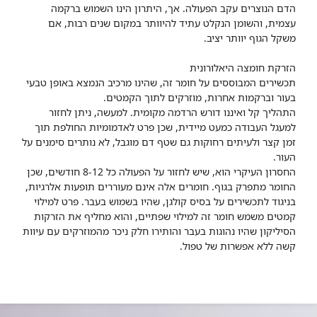
הדם הנוצרים עקב הפעולה. אך, היתרון הינו השמוש ברקמה
עצמית, והשומן הנקלט עתיד להיוותר במקום שנים רבות, אם
משקל הגוף יוותר יציב.
הזרקת חומצה היאלורונית
תכשירים המבוססים על חומר זה, שהינו מרכיב הנמצא באופן טבעי
בעור וברקמות אחרות, מוזרקים לתוך הקמטים.
התהליך קל ואיננו דורש הרדמה מקומית. למעשה, ניתן לחזור
למעגל העבודה כמעט מיידית, שכן פרט לאדמומיות החולפת תוך
זמן קצר ולעיתים רחוקות גם שטף דם מוגבל, לא נותרים סימנים על
העור.
החסרון העיקרי הוא, שיש לחזור על הפעולה כל 8-12 חודשים, שכן
החומר מתפרק בגוף. חומרים אלה אינם מעוררים תופעות אלרגיות,
בניגוד לתכשירים על בסיס קולגן, שהיו בשמוש בעבר. פרט למילוי
קמטים משמש חומר זה למילוי שפתיים, והוא מחליף את הזרקות
הסיליקון שהיו נהוגות בעבר והותירו חלק ניכר מהמוזרקים עם עיוות
קשה ללא אפשרות של טפול.