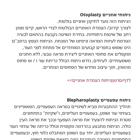
ניתוחי אוזניים Otoplasty
הניתוח הזה נועד לתיקון אוזניים בולטות.
לצורך קירוב/ הצמדת האוזניים הבולטות לצדי הראש, קיים מגוון
רחב של שיטות ניתוחיות. בחירת השיטה נקבעת בהתאם לבעיה
הגורמת לעיוות המראה וניסיונו של המנתח. הניתוח הנפוץ ברמב"ם
הינו שמוש בתפרים קבועים המוחדרים אל מתחת לפני העור,
ומקפלים את סחוסי האוזניים ליצירת מראה טבעי, ללא חתכים
משמעותיים. לעיתים, נדרש ניתוח הכולל כריתת עור ו / או סחוס
מהאוזן, תוך עיצוב מחדש של הסחוסים הנותרים.
לדף/סרטוןניתוח הצמדת אוזניים>>
ניתוח עפעפיים Blepharoplasty
תהליך ההתבגרות מביא לשינויים במראה העפעפיים, המאופיינים
בעודפי עור ושומן, בעפעפיים העליונים, ו"שקיות" בתחתונים.
מטרת הניתוח להצעיר את מראה העפעף ובכך את מראה העין
כולה. הניתוח מתבצע בהרדמה מקומית וכולל כריתה של עודפי העור
בעפעפיים העליונים, יחד עם השומן המתבלט כלפי חוץ, ובעפעפיים
התחתונים המטרה העיקרית הינה הוצאת שקיות השומן.