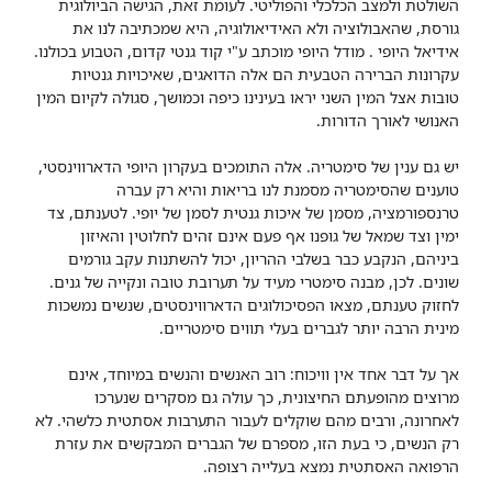
השולטת ולמצב הכלכלי והפוליטי. לעומת זאת, הגישה הביולוגית
גורסת, שהאבולוציה ולא האידיאולוגיה, היא שמכתיבה לנו את
אידיאל היופי . מודל היופי מוכתב ע"י קוד גנטי קדום, הטבוע בכולנו.
עקרונות הברירה הטבעית הם אלה הדואגים, שאיכויות גנטיות
טובות אצל המין השני יראו בעינינו כיפה וכמושך, סגולה לקיום המין
האנושי לאורך הדורות.
יש גם ענין של סימטריה. אלה התומכים בעקרון היופי הדארווינסטי,
טוענים שהסימטריה מסמנת לנו בריאות והיא רק עברה
טרנספורמציה, מסמן של איכות גנטית לסמן של יופי. לטענתם, צד
ימין וצד שמאל של גופנו אף פעם אינם זהים לחלוטין והאיזון
ביניהם, הנקבע כבר בשלבי ההריון, יכול להשתנות עקב גורמים
שונים. לכן, מבנה סימטרי מעיד על תערובת טובה ונקייה של גנים.
לחזוק טענתם, מצאו הפסיכולוגים הדארווינסטים, שנשים נמשכות
מינית הרבה יותר לגברים בעלי תווים סימטריים.
אך על דבר אחד אין וויכוח: רוב האנשים והנשים במיוחד, אינם
מרוצים מהופעתם החיצונית, כך עולה גם מסקרים שנערכו
לאחרונה, ורבים מהם שוקלים לעבור התערבות אסתטית כלשהי. לא
רק הנשים, כי בעת הזו, מספרם של הגברים המבקשים את עזרת
הרפואה האסתטית נמצא בעלייה רצופה.