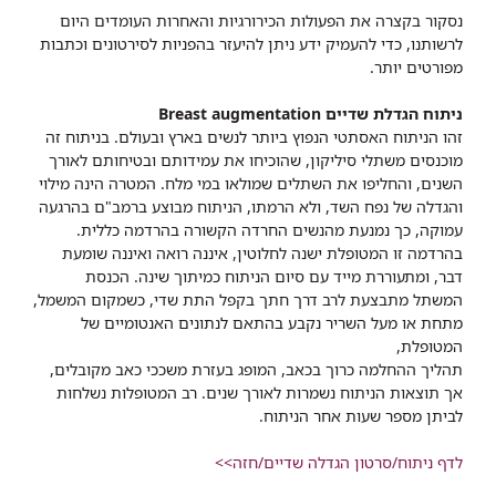
נסקור בקצרה את הפעולות הכירורגיות והאחרות העומדים היום
לרשותנו, כדי להעמיק ידע ניתן להיעזר בהפניות לסירטונים וכתבות
מפורטים יותר.
ניתוח הגדלת שדיים Breast augmentation
זהו הניתוח האסתטי הנפוץ ביותר לנשים בארץ ובעולם. בניתוח זה
מוכנסים משתלי סיליקון, שהוכיחו את עמידותם ובטיחותם לאורך
השנים, והחליפו את השתלים שמולאו במי מלח. המטרה הינה מילוי
והגדלה של נפח השד, ולא הרמתו, הניתוח מבוצע ברמב"ם בהרגעה
עמוקה, כך נמנעת מהנשים החרדה הקשורה בהרדמה כללית.
בהרדמה זו המטופלת ישנה לחלוטין, איננה רואה ואיננה שומעת
דבר, ומתעוררת מייד עם סיום הניתוח כמיתוך שינה. הכנסת
המשתל מתבצעת לרב דרך חתך בקפל התת שדי, כשמקום המשמל,
מתחת או מעל השריר נקבע בהתאם לנתונים האנטומיים של
המטופלת,
תהליך ההחלמה כרוך בכאב, המופג בעזרת משככי כאב מקובלים,
אך תוצאות הניתוח נשמרות לאורך שנים. רב המטופלות נשלחות
לביתן מספר שעות אחר הניתוח.
לדף ניתוח/סרטון הגדלה שדיים/חזה>>