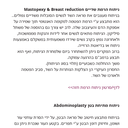
ניתוח הרמת שדיים Mastopexy & Breast reduction
בניתוח מעצבים את מראה השד לנשים הסובלות משדיים נפולים..
הוא מתבצע ע"י הרמת הפטמה למקומה האנטומי תוך שמירה על
אספקת הדם והעיצבוב שלה. לרב יש צורך גם בהוספה של משתל
סיליקון. הניתוח מתאים לנשים אחר לידות והנקות מממושכות,
ולאחרונה נפוץ בקרב נשים שירדו משמעותית במשקלם באמצעות
ניתוח או בדיאטת הרזייה.
ברוב המקרים ניתן להשתחרר ביום שלמחרת הניתוח, ואף הוא
תבצע ברמב"ם בהרגעה עמוקה.
משך ההחלמה כשבועיים (תלוי בסוג הניתוח).
החסרון העיקרי הן הצלקות הנותרות על השד, סביב הפטמה
ולאורכו של השד.
לדף/סרטון ניתוח הרמת חזה>>
ניתוח מתיחת בטן Abdominoplasty
בניתוח מתבצע חיטוב של מראה הבטן, על ידי הסרת עודפי עור
ושומן, וחיזוק דופן הבטן ע"י תפרים. בקטע העור שנכרת ניתן גם