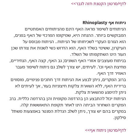
לדף/סרטון הקטנת חזה לגבר>>
ניתוח אף Rhinoplasty
הניתוחים לשיפור מראה האף הינם מהניתוחים האסתטיים
המבוקשים ביותר. ההנחה היא, שמיקומו המרכזי של האף בפנים,
הוא הגורם העקרי לשכיחותו של הניתוח.. הניתוח מבוסס על
העיקרון, ששינוי בשלד האף, הוא הדרוש כשי לשנות את צורתו שכן
העור הינו השתקפותו של השלד.
בניתוח מעוצבים אזורי האף השונים; גב האף, קצה האף, הנחיריים,
מחיצת האף וכו'. לעיתים, יש צורך לשלב גם ניתוח לשיפור מעבר
האוויר דרך האף.
ברוב המקרים, ניתן לבצע את הניתוח דרך חתכים פנימיים, מוסווים
ברירית האף, ללא השארת צלקות חיצוניות בעור, אך לעיתים לא
ניתן להימנע מהשארת צלקת.
הניתוח יכול להתבצע הן בהרדמה מקומית והן בהרדמה כללית. ברב
המקרים השחרור הביתה הינו לאחר תקופת התאוששות קלה.
במקרים בהם יש צורך, ניתן לשלב הגדלת הסנטר באמצעות משתל
סילקון.
לדף/סרטון ניתוח אף>>