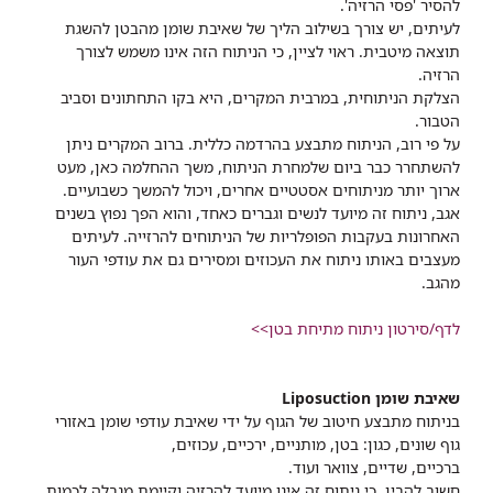
להסיר 'פסי הרזיה'.
לעיתים, יש צורך בשילוב הליך של שאיבת שומן מהבטן להשגת
תוצאה מיטבית. ראוי לציין, כי הניתוח הזה אינו משמש לצורך
הרזיה.
הצלקת הניתוחית, במרבית המקרים, היא בקו התחתונים וסביב
הטבור.
על פי רוב, הניתוח מתבצע בהרדמה כללית. ברוב המקרים ניתן
להשתחרר כבר ביום שלמחרת הניתוח, משך ההחלמה כאן, מעט
ארוך יותר מניתוחים אסטטיים אחרים, ויכול להמשך כשבועיים.
אגב, ניתוח זה מיועד לנשים וגברים כאחד, והוא הפך נפוץ בשנים
האחרונות בעקבות הפופלריות של הניתוחים להרזייה. לעיתים
מעצבים באותו ניתוח את העכוזים ומסירים גם את עודפי העור
מהגב.
לדף/סירטון ניתוח מתיחת בטן>>
שאיבת שומן Liposuction
בניתוח מתבצע חיטוב של הגוף על ידי שאיבת עודפי שומן באזורי
גוף שונים, כגון: בטן, מותניים, ירכיים, עכוזים,
ברכיים, שדיים, צוואר ועוד.
חשוב להבין, כי ניתוח זה אינו מיועד להרזיה וקיימת מגבלה לכמות