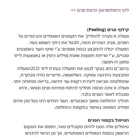
לדף ניתוח/סרטון הרמת פנים >>
קילוף פנים (Peeling)
פעולה זו נועדה 'להחליק' את הקמטים השטחיים והבינוניים על
הפנים, סביב העיניים והפה, ולבטל את ניזקי השמש בעור.
הפעולה יכולה להתבצע בכמה אופנים: ע"י שיוף העור באמצעים
מכניים, ע"י מריחת חומצות שונות (פילינג כימי) או באמצעות לייזר
פחמן דו-חמצני.
ברמב"ם נהוג בעקר לבצע את הפעולה בעזרת ליזר 2COהפעולה
מתבצעת בהרגעה עמוקה. כשלמעשה, מייצרים כוויה מבוקרת,
שהחלמתה מביאה ליצירת רקמת עור חדשה, בריאה ומתוחה יותר.
פעולה זו אינה מהווה תחליף לניתוח מתיחת פנים וצוואר, והיא
מוגבלת לאזור הפנים בלבד.
תהליך ההחלמה נמשך כשבועיים. העור החדש הינו בעל גוון אדום
ומחייב הסוואה באיפור בתקופת ההחלמה.
הטיפול בקמטי הפנים
טיפולים אלה הפכו להיות מקובלים מאד, ותפסו את המקום
הראשון בכמות הטפולים האסתטיים. אך מן הראוי להדגיש