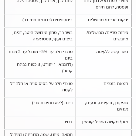
מוצרי קמח מלא כגון לחם
לחם לבן, אורז לבן, פסטה רגילה
ופסטה, לחם תירס
ירקות טריים/ מבושלים
ביסקוויטים (כדוגמת פתי בר)
פירות טריים/ מבושלים/
בשר רך, טחון ומבושל היטב, דגים,
מיובשים
ביצים ועוף, פסטראמה
בשר קשה ללעיסה
מוצרי חלב עד 5%– מוגבל עד 2 מנות
ביום
(לדוגמא: 1 יוגורט, 3 כפות גבינת
קוטג')
חמאת בוטנים
מוצרי חלב על בסיס סויה או חלב דל
לקטוז
פופקורן, גרעינים, זרעים,
ריבה (ללא חתיכות פרי)
אגוזים
מזון/ מקשה המכיל קופאין
דבש
חמאה, מיונז, שמן, מרגרינה (במידה)