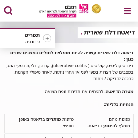
פתח
דיאטה דלת שארית
תפריט
כירורגיה
יאטה
דיאטה דלת שארית עשויה להיות מומלצת לחולים במצבים שונים
לת
כגון :
תפריט
ארית
דיברטיקוליטיס, קוליטיס ( ulcerative colitis), קרוהן, דלקת במעי הגס,
במצבים של הצרות במעי לפני או אחרי ניתוח, לאחר טיפולי הקרנות,
כהכנה לבדיקה / ניתוח
מטרת הדיאטה:
להפחית את תדירות ונפח הצואה
הנחיות כלליות:
מזונות מהם
מזונות
מותרים
בדיאטה באופן
מומלץ
להימנע
בדיאטה
חופשי