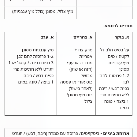
מיץ צלול, מסונן (כולל מיץ עגבניות)
תפריט לדוגמא
:
א. בוקר
א. צהריים
א. ערב
על בסיס חלב דל
מרק צח +
מיץ עגבניות מסונן
לקטוז / מים
אטריות
1-2 פרוסות לחם לבן
מיץ עגבניות
מנת דג או עוף
3 כפות גבינה / קוטג' או 1
מסונן
(חזה או שוק)
יוגורט ללא חתיכות פרי
1-2 פרוסות לחם
מבושל
כפית דבש / ריבה
לבן
כוס אורז או פסטה
1 ביצה / טונה במים
כפית דבש / ריבה
(לאחר בישול)
ללא חתיכות פרי
כוס מיץ מסונן/
1 ביצה / טונה
צלול
במים
ארוחת ביניים
-
ביסקויטים/ פרוסה עם ממרח (ריבה, דבש) / יוגורט