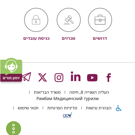
דרושים
מכרזים
כניסת עובדים
לעמוד
לעמוד
לעמוד
לעמוד
לעמוד
GRAM
העליה השנייה 8, חיפה
משרד הבריאות
של
של
של
של
של
Рамбам Медицинский туризм
הצהרת נגישות
מדיניות הפרטיות
תנאי שימוש
רמב"ם
רמב"ם
רמב"ם
רמב"ם
רמב"ם