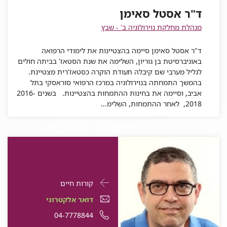
אסטל
סאימן
ד"ר אסטל סאימן
סאימן
מנהלת מחלקת נוירולוגיה ב' - שבץ
ד"ר אסטל סאימן סיימה בהצטיינות את לימודי הרפואה
באוניברסיטת בן גוריון, השלימה את שנת הסטאז' בביתה חולים
לגליל מערבי שם קיבלה תעודת הוקרה כסטאז'רית מצטיינת.
בהמשך התמחתה בנוירולוגיה במרכז הרפואי סוראסקי בתל
אביב, וסיימה את בחינות ההתמחות בהצטיינות. בשנים 2016-
2018, לאחר ההתמחות, השלימ...
פרטי
עבור
קורות חיים
התקשרות
פרופ'
דואר
עבור
דואר אלקטרוני
עבור
יצחק
אלקטרוני
פרופ'
עבור
מספר
04-7778844
פרופ'