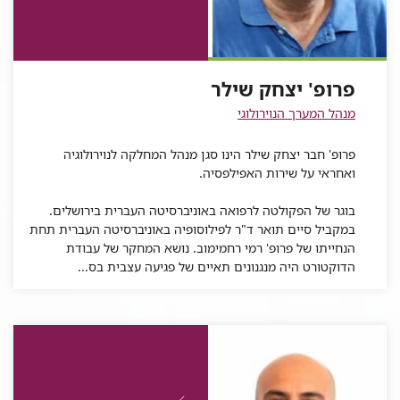
יצחק
שילר
עבור
פרופ'
יצחק
פרופ'
טלפון
שילר
פרופ'
יצחק
שילר
יצחק
של
יצחק
שילר
שילר
פרופ'
שילר
פרופ' יצחק שילר
יצחק
שילר
מנהל המערך הנוירולוגי
פרופ' חבר יצחק שילר הינו סגן מנהל המחלקה לנוירולוגיה
ואחראי על שירות האפילפסיה.
בוגר של הפקולטה לרפואה באוניברסיטה העברית בירושלים.
במקביל סיים תואר ד"ר לפילוסופיה באוניברסיטה העברית תחת
הנחייתו של פרופ' רמי רחמימוב. נושא המחקר של עבודת
הדוקטורט היה מנגנונים תאיים של פגיעה עצבית בס...