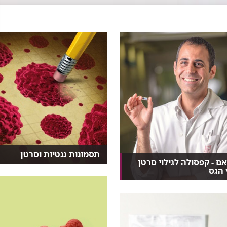
תסמונות גנטיות וסרטן
ם - קפסולה לגילוי סרטן
נכון, אין עדיין תרופה למניעת סרטן
 הגס
אבל ביחידה לממא...
הכירו את PillCam Colon 2: גלולת
זעירה לגילוי...