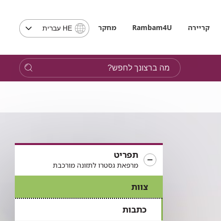
בחירת
קריירה
Rambam4U
מחקר
HE עברית
שפה
-
שים
מה
לב,
ברצונך
בבחירת
לחפש?
שפה
תועבר
לאתר
בשפה
המבוקשת
תפריט
מרפאת גסטרו לתזונה מורכבת
צוות
כתבות