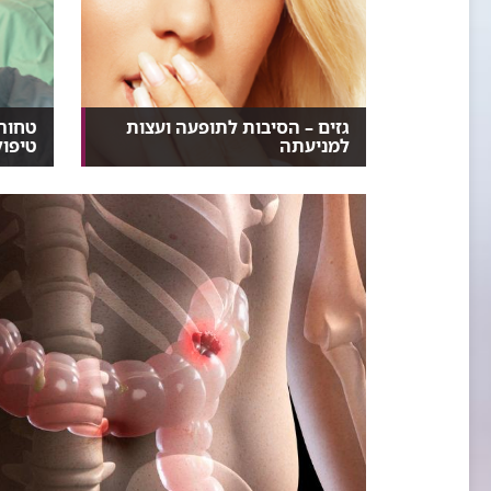
גזים – הסיבות לתופעה ועצות
טחורי
למניעתה
טיפול
כל אחד מאיתנו, נשים וגברים כאחד,
גם רו
פולטים בממוצע כלי...
בין טח