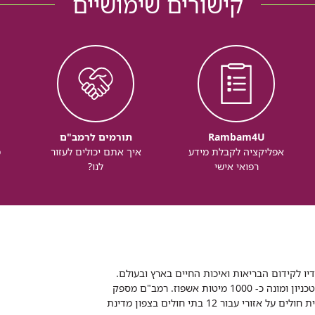
קישורים שימושיים
Rambam4U
תורמים לרמב"ם
אפליקציה לקבלת מידע
איך אתם יכולים לעזור
מ
רפואי אישי
לנו?
דיו לקידום הבריאות ואיכות החיים בארץ ובעולם.
רמב"ם הוא בית חולים ממשלתי אקדמי, המסונף לפקולטה לרפואה של הטכניון ומונה כ- 1000 מיטות אשפוז. רמב"ם מספק
שירותי רפואה לכ-2,700,000 תושבים, צה"ל וכוחות הביטחון, ומשמש כבית חולים על אזורי עבור 12 בתי חולים בצפון מדינת