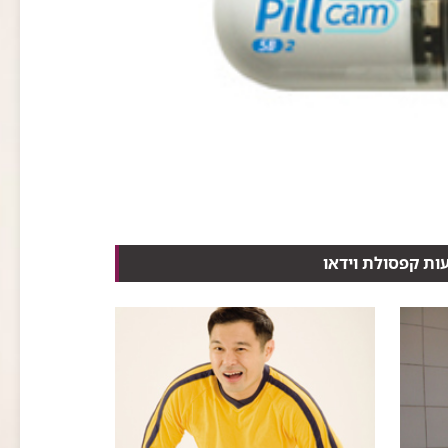
ות קפסולת וידאו
ם ומתקדמת במורד מערכת...