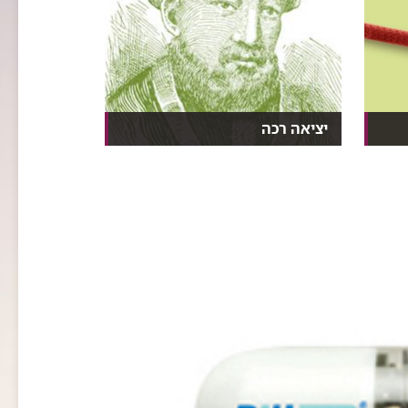
יציאה רכה
רגע לרמב"םהתובנות הבריאותיות
של הרמב"ם בראי הידע ה...