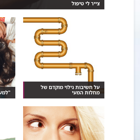
צייר לי טיפול
ד"ר ישי לכטר רופא בכיר במכון לגסטרואנטרולוגיה. מטפ..
על חשיבות גילוי מוקדם של
מחלות המעי
"למען
נכון, חלקן לא נעימות, אבל בדיקות
לרפואה
לאבחון מוקדם של מ...
לאמץ א