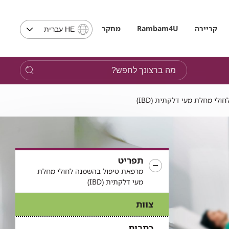
בחירת
קריירה
Rambam4U
מחקר
HE עברית
שפה
-
שים
מה
לב,
ברצונך
בבחירת
לחפש?
שפה
לי מחלת מעי דלקתית (IBD)
תועבר
לאתר
בשפה
המבוקשת
תפריט
מרפאת טיפול בהשמנה לחולי מחלת
מעי דלקתית (IBD)
צוות
כתבות