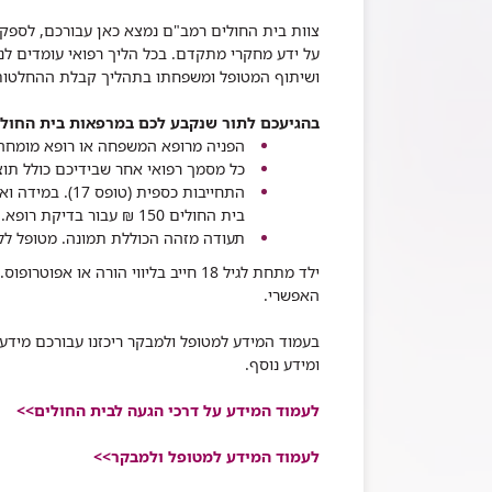
צוות בית החולים רמב"ם נמצא כאן עבורכם, לספק
על ידע מחקרי מתקדם
.
בכל הליך רפואי עומדים לנ
ושיתוף המטופל ומשפחתו בתהליך קבלת ההחלטות
בהגיעכם לתור שנקבע לכם במרפאות בית החולי
הפניה מרופא המשפחה או רופא מומחה
כל מסמך רפואי אחר שבידיכם כולל תוצ
התחייבות כספית (טופס 17). במידה ואין ברשותך התחייבות כספית, ניתן לשלם ברוב מרפאות
בית החולים 150 ₪ עבור בדיקת רופא. יש לברר זאת בעת קביעת התור.
תעודה מזהה הכוללת תמונה. מטופל לל
ילד מתחת לגיל 18 חייב בליווי הורה או אפוטרופוס
.
האפשרי
.
בעמוד המידע למטופל ולמבקר ריכזנו עבורכם מידע ח
ומידע נוסף.
לעמוד המידע על דרכי הגעה לבית החולים>>
לעמוד המידע למטופל ולמבקר
>>