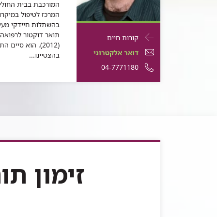
המורכבת בבית החולים
המרכז לטיפול במיקר
תואר דוקטור לרפואה מ
פרטי
עבור
קורות חיים
(2012). הוא סיים
התקשרות
ד"ר
דואר
דואר אלקטרוני
בהצטיינו...
עבור
חגי
אלקטרוני
מספר
04-7771180
ד"ר
חגי
בר
ד"ר
טלפון
בר
יוסף
חגי
של
יוסף
בר
ד"ר
יוסף
חגי
בר
יוסף
זימון תו