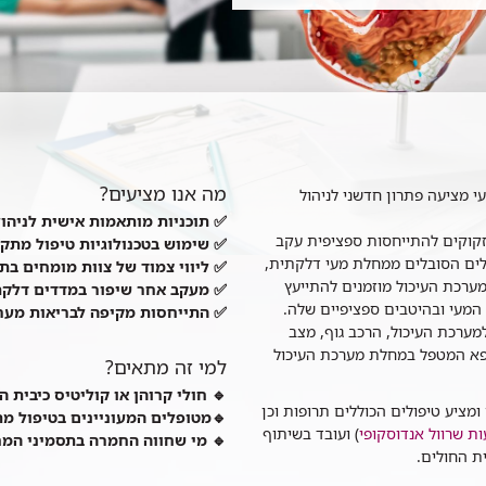
מה אנו מציעים?
מציעה פתרון חדשני לניהול
✅ תוכניות מותאמות אישית לניהול מ
קוקים להתייחסות ספציפית עקב
✅ שימוש בטכנולוגיות טיפול מתקד
ים הסובלים ממחלת מעי דלקתית,
✅ ליווי צמוד של צוות מומחים בת
ערכת העיכול מוזמנים להתייעץ
✅ מעקב אחר שיפור במדדים דלקתי
המעי ובהיטבים ספציפיים שלה.
✅ התייחסות מקיפה לבריאות מערכ
מערכת העיכול, הרכב גוף, מצב
ופא המטפל במחלת מערכת העיכול
למי זה מתאים?
🔹 חולי קרוהן או קוליטיס כיבית
ומציע טיפולים הכוללים תרופות וכן
🔹מטופלים המעוניינים בטיפול מ
ת שרוול אנדוסקופי
) ועובד בשיתוף
🔹 מי שחווה החמרה בתסמיני המחל
ת החולים.