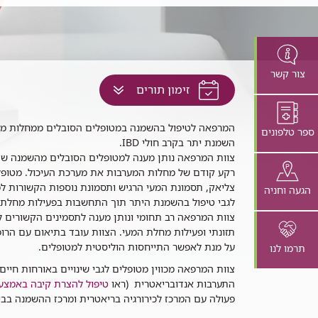
צור קשר
לחץ
זימון תורים
למעבר
לתוכן
רפאה
המרפאה לטיפול בהשמנה במטופלים הסובלים ממחלות מעי 
ספר טלפונים
זה
טיפול
השמנת יתר בקרב חולי IBD.
בדף
השמנה
צוות המרפאה נותן מענה למטופלים הסובלים מהשמנה שז
רקע קודם של מחלות המערבות את מערכת העיכול. מטופל
צליאק, תסמונת המעי הרגיש ותסמונת נוספות הקשורות למ
הגעה וחניה
לגבי טיפול בהשמנת היתר תוך התחשבות בפעילות מחלת 
צוות המרפאה רב תחומי ונותן מענה לתסמינים הקשורים ל
תזונתי ופעילות מחלת המעי. הצוות עובד בתיאום עם הר
על מנת לאפשר התייחסות הוליסטית למטופלים.
תרמו לנו
צוות המרפאה מכווין מטופלים לגבי שינויים באורחות חיים 
התערבות אנדובריאטרית (ראו
טיפול להצרת קיבה באמצעו
פעולה עם המרכז לכירורגיה בריאטרית ומרכז ההשמנה בבי