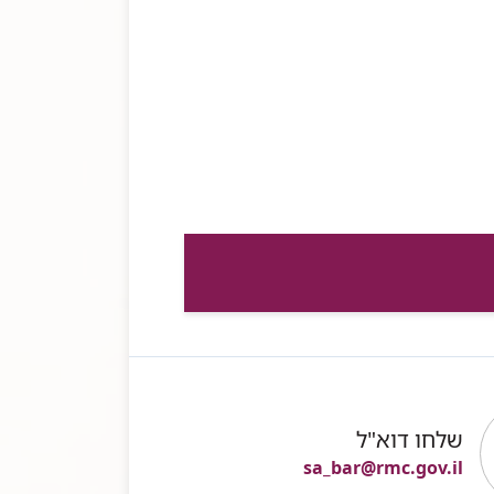
שלחו דוא"ל
sa_bar@rmc.gov.il