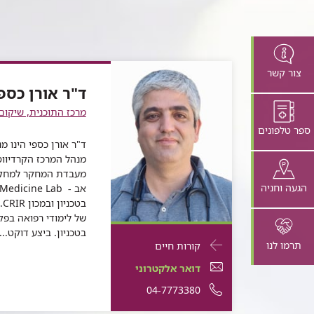
צור קשר
ד"ר אורן כספ
מרכז התוכנית, שיקום
ספר טלפונים
ד"ר אורן כספי הינו מ
מנהל המרכז הקרדיווס
מעבדת המחקר למחקר 
הגעה וחניה
אב - dicine Lab
ב
של לימודי רפואה בפק
בטכניון. ביצע דוקט...
פרטי
עבור
תרמו לנו
קורות חיים
התקשרות
ד"ר
דואר
עבור
דואר אלקטרוני
עבור
אורן
אלקטרוני
ד"ר
עבור
מספר
04-7773380
ד"ר
אורן
כספי
עבור
ד"ר
אורן
ד"ר
טלפון