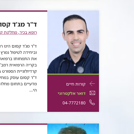
כספי
ד"ר
אורן
כספי
אורן
של
אורן
כספי
כספי
ד"ר
ד"ר מג'ד קסו
כספי
אורן
רופא בכיר, מחלקת קר
כספי
ד”ר מג’ד קסום הינו ר
וביחידה לטיפול נמרץ
את התמחותו ברפואה פ
בקריה הרפואית רמב”
קרדיולוגיית הספורט במוסד CONI ברומ
ד”ר קסום עוסק במחק
פרטי
עבור
מדעיים בתחום מחלות
קורות חיים
התקשרות
הי...
ד"ר
דואר
עבור
דואר אלקטרוני
עבור
מג'ד
אלקטרוני
ד"ר
עבור
מספר
04-7772180
ד"ר
מג'ד
קסום
עבור
ד"ר
מג'ד
ד"ר
טלפון
קסום
ד"ר
מג'ד
קסום
מג'ד
של
מג'ד
קסום
קסום
ד"ר