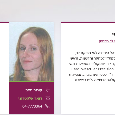
י
ד
 לב מרחוק
ר
נהל היחידה לאי ספיקת לב,
ד
קולרי למחקר וחדשנות, וראש
ל
קרדיווסקולרי באמצעות תאי
Cardiovascular Precision Me
טכניון ובמכון CRIR. ד"ר כספי הינו בוגר בהצטיינות
ולטה לרפואה ע"ש רפפורט
ה
ל
פרטי
עבור
קורות חיים
ש
התקשרות
ד"ר
דואר
עבור
דואר אלקטרוני
עבור
אינה
אלקטרוני
ד"ר
עבור
מספר
04-7773364
ד"ר
אינה
ווליס
עבור
ד"ר
אינה
ד"ר
טלפון