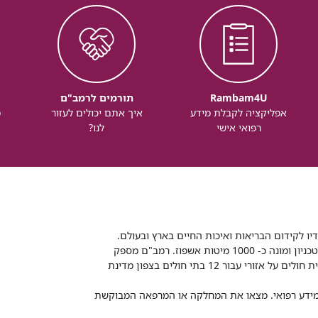
Rambam4U
תורמים לרמב"ם
אפליקציה לקבלת מידע
איך אתם יכולים לעזור
מ
רפואי אישי
לנו?
דיו לקידום הבריאות ואיכות החיים בארץ ובעולם.
רמב"ם הוא בית חולים ממשלתי אקדמי, המסונף לפקולטה לרפואה של הטכניון ומונה כ- 1000 מיטות אשפוז. רמב"ם מספק
שירותי רפואה לכ-2,700,000 תושבים, צה"ל וכוחות הביטחון, ומשמש כבית חולים על אזורי עבור 12 בתי חולים בצפון מדינת
 ומידע רפואי. מצאו את המחלקה או המרפאה המבוקשת