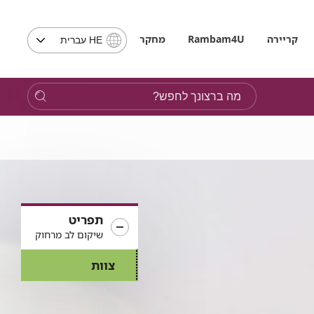
בחירת
קריירה
Rambam4U
מחקר
HE עברית
שפה
-
שים
מה
לב,
ברצונך
בבחירת
לחפש?
שפה
תועבר
לאתר
בשפה
המבוקשת
תפריט
שיקום לב מרחוק
צוות