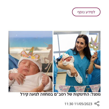
מצא:
המחלה
שעוררה
על
למידע נוסף
סערה
מחקר
בטקס
חדש
האוסקר,
מצא:
יכולה
המחלה
להתפתח
שעוררה
גם
סערה
ללא
בטקס
מעורבות
האוסקר,
גנטית
יכולה
להתפתח
גם
ללא
מעורבות
גנטית
נומנל: התינוקות של רמב"ם במחווה לנועה קירל
11/05/2023 11:30