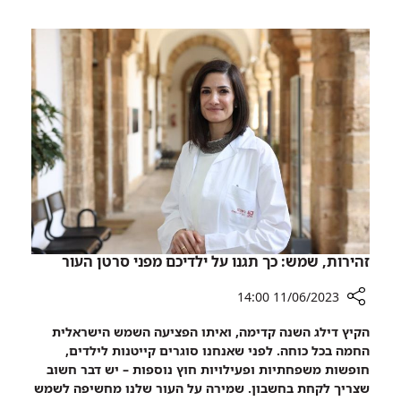
מוח,
גרוסמן,
תנהל
נוירוכירורגית
את
ומנתחת
המרכז
מוח,
לגידולי
תנהל
מוח
את
ברמב"ם
המרכז
לגידולי
מוח
ברמב"ם
זהירות, שמש: כך תגנו על ילדיכם מפני סרטן העור
11/06/2023 14:00
רכיב
הקיץ דילג השנה קדימה, ואיתו הפציעה השמש הישראלית
שיתוף
החמה בכל כוחה. לפני שאנחנו סוגרים קייטנות לילדים,
זהירות,
חופשות משפחתיות ופעילויות חוץ נוספות – יש דבר חשוב
שמש:
שצריך לקחת בחשבון. שמירה על העור שלנו מחשיפה לשמש
כך