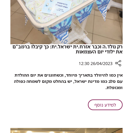
שבה
אמה
עבדה
עשרות
שנים
רק נולד.ה וכבר אזרח.ית ישראל.ית: כך קיבלו ברמב"ם
את ילודי יום העצמאות
26/04/2023 12:30
רכיב
אין כמו להיוולד בתאריך מיוחד, וכשחוגגים את יום ההולדת
שיתוף
עם סלב כמו מדינת ישראל, יש בהחלט מקום לשמחה כפולה
רק
ומכופלת.
נולד.ה
וכבר
אזרח.ית
על
למידע נוסף
ישראל.ית:
רק
כך
נולד.ה
קיבלו
וכבר
ברמב"ם
אזרח.ית