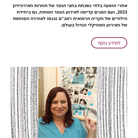
רכיב
אחרי הופעה בלתי נשכחת בחצי הגמר של תחרות האירוויזיון
שיתוף
2023, ועם הפנים קדימה לאירוע הגמר המותח, גם ביחידת
נומנל:
הילודים של הקריה הרפואית רמב"ם נכנסו לאווירה הסוחפת
התינוקות
של האירוע המוזיקלי הגדול בעולם.
של
רמב"ם
במחווה
על
למידע נוסף
לנועה
נומנל:
קירל
התינוקות
של
רמב"ם
במחווה
לנועה
קירל