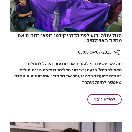
סגול עולה: רגע לפני הדרבי קידמו רופאי רמב"ם את
מחלת האפילסיה
04/07/2023 08:00
רכיב
מה לא עושים כדי להגביר את מודעות הקהל למחלת
שיתוף
האפילפסיה? ברעיון יצירתי הצליחו רופאים מבית חולים
סגול
רמב"ם להעביר בסמי עופר את המסר:" אפילפסיה זו מחלה
עולה:
שאפשר לחיות איתה"
רגע
לפני
הדרבי
על
למידע נוסף
קידמו
סגול
רופאי
עולה:
רמב"ם
רגע
את
לפני
מחלת
הדרבי