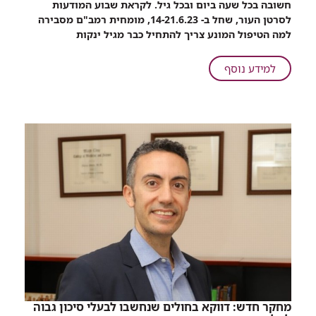
חשובה בכל שעה ביום ובכל גיל. לקראת שבוע המודעות
תגנו
לסרטן העור, שחל ב- 14-21.6.23, מומחית רמב"ם מסבירה
על
למה הטיפול המונע צריך להתחיל כבר מגיל ינקות
ילדיכם
מפני
על
למידע נוסף
סרטן
זהירות,
העור
שמש:
כך
תגנו
על
ילדיכם
מפני
סרטן
העור
מחקר חדש: דווקא בחולים שנחשבו לבעלי סיכון גבוה