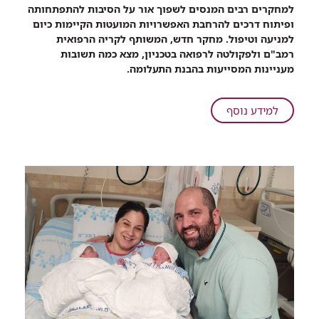
חדש:
למחקרים רבים המנסים לשפוך אור על הסיבות להתפתחותה
בין
ופיתוח דרכים להרחבת האפשרויות המועטות הקיימות כיום
הגורמים
למניעה וטיפול. מחקר חדש, המשותף לקריה הרפואית
שמעלים
רמב"ם ולפקולטה לרפואה בטכניון, מצא כמה תשובות
את
מעניינות המסייעות בהבנת התעלומה.
הסיכון
לפתח
רעלת
על
למידע נוסף
הריון
מחקר
–
חדש:
שימוש
בין
תדיר
הגורמים
בקרם
שמעלים
הגנה
את
ומגורים
הסיכון
באזור
לפתח
כפרי
רעלת
הריון
–
שימוש
תדיר