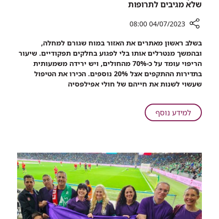
שלא מגיבים לתרופות
04/07/2023 08:00
רכיב
בשלב ראשון מאתרים את האזור במוח שגורם למחלה,
שיתוף
ובהמשך מנטרלים אותו בלי לפגוע בחלקים תפקודיים. שיעור
אלקטרודות
הריפוי עומד על כ-70% מהחולים, ויש ירידה משמעותית
במוח:
בתדירות ההתקפים אצל 20% נוספים. הכירו את הטיפול
תיעוד
שעשוי לשנות את חייהם של חולי אפילפסיה
מטיפול
בחולי
אפילפסיה
על
למידע נוסף
שלא
אלקטרודות
מגיבים
במוח:
לתרופות
תיעוד
מטיפול
בחולי
אפילפסיה
שלא
מגיבים
לתרופות