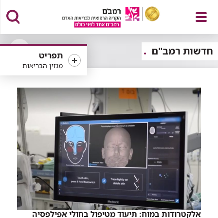
פתח
חדשות רמב"ם
תפריט
פתיחה
מגזין הבריאות
או
סגירה
של
תפריט
רכיב
סינון
אלקטרודות במוח: תיעוד מטיפול בחולי אפילפסיה