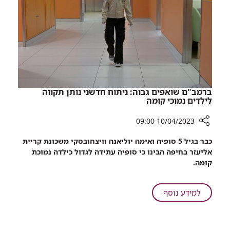
ביום
העצמאות
ה-75
לישראל
ברמב"ם שואפים גבוה: ניתוח חדשני נותן תקווה
לילדים נמוכי קומה
10/04/2023 09:00
רכיב
כבר בגיל 5 סופיה ואימה יוליאנה וויצחובסקי משכונת קריית
שיתוף
אליעזר בחיפה הבינו כי סופיה עתידה לגדול כילדה נמוכת
ברמב"ם
קומה.
שואפים
גבוה:
ניתוח
על
למידע נוסף
חדשני
ברמב"ם
נותן
שואפים
תקווה
גבוה: