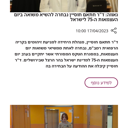
גאווה: ד"ר חתאם חוסיין נבחרה להשיא משואה ביום
העצמאות ה-75 לישראל
17/04/2023 10:00
רכיב
ד"ר חתאם חוסיין, מנהלת היחידה למניעת זיהומים בקריה
שיתוף
הרפואית רמב"ם, נבחרה לאחת ממשיאי משואות יום
גאווה:
העצמאות, במסגרת הטקס המסורתי אשר יתקיים בערב יום
ד"ר
העצמאות ה-75 למדינת ישראל בהר הרצל שבירושלים. ד"ר
חתאם
חוסיין קיבלה את ההודעה על הבחירה בה
חוסיין
נבחרה
להשיא
על
למידע נוסף
משואה
גאווה:
ביום
ד"ר
העצמאות
חתאם
ה-75
חוסיין
לישראל
נבחרה
להשיא
משואה