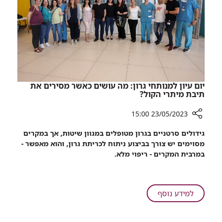
שנולדו,
ב-23.5.23
במזל
תאומים
יום עיון למנותחי גרון: מה עושים כאשר מסירים את
תיבת מיתרי הקול?
23/05/2023 15:00
רכיב
גידולים סרטניים בגרון מטופלים במגוון שיטות, אך במקרים
שיתוף
מסוימים יש צורך בביצוע ניתוח לכריתת גרון, והוא מאפשר -
יום
במרבית המקרים - ריפוי מלא.
עיון
למנותחי
גרון:
מה
על
למידע נוסף
עושים
יום
כאשר
עיון
מסירים