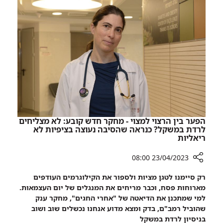
את
ישראל.ית:
ילודי
כך
יום
קיבלו
העצמאות
ברמב"ם
את
ילודי
יום
העצמאות
הפער בין הרצוי למצוי - מחקר חדש קובע: לא מצליחים
לרדת במשקל? כנראה שהסיבה נעוצה בציפיות לא
ריאליות
23/04/2023 08:00
רכיב
רק סיימנו לטגן מציות ולספור את הקילוגרמים העודפים
שיתוף
מארוחות פסח, וכבר מריחים את המנגלים של יום העצמאות.
הפער
למי שמתכנן את הדיאטה של "אחרי החגים", מחקר ענק
בין
שהוביל רמב"ם, בדק ומצא מדוע אנחנו נכשלים שוב ושוב
הרצוי
בניסיון לרדת במשקל