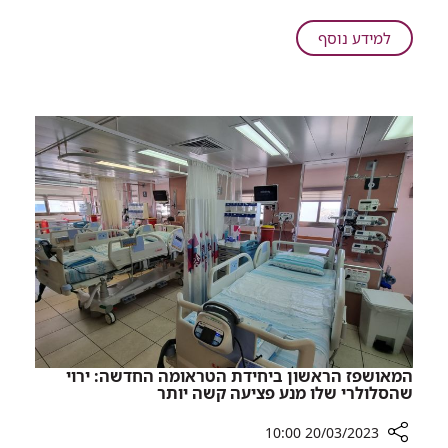
על
יד
על
למידע נוסף
מיטת
מרגש:
האם
בני
בטיפול
הזוג
נמרץ
נישאו
על
יד
מיטת
האם
בטיפול
נמרץ
המאושפז הראשון ביחידת הטראומה החדשה: ירוי
שהסלולרי שלו מנע פציעה קשה יותר
20/03/2023 10:00