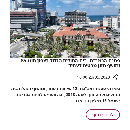
לבעלי
סיכון
גבוה
לחלות
בסרטן,
נמצאה
תוצאה
הפוכה
פסגת הרמב"ם: בית החולים הגדול בצפון חוגג 85
וחושף חזון מבטיח לעתיד
29/05/2023 10:00
רכיב
באירוע פסגת רמב"ם ה 12 שייפתח מחר, תחשוף הנהלת בית
שיתוף
החולים את החזון לשנת 2048, בה צפויים לחיות במדינת
פסגת
ישראל 15 מיליון בני אדם.
הרמב"ם:
בית
על
למידע נוסף
החולים
פסגת
הגדול
הרמב"ם:
בצפון