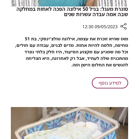
סוגרת מעגל: בגיל 50 אילונה הפכה לאחות במחלקה
שבה אמה עבדה עשרות שנים
09/05/2023 12:30
רכיב
מאז שהיא זוכרת את עצמה, אילונה טולצ'ינסקי, בת 51
שיתוף
מחיפה, חלמה להיות אחות. מדים לבנים, עבודה עם חולים,
סוגרת
וכל מה שמגיע עם מקצוע הסיעוד, היו חלק בלתי נפרד
מעגל:
מהתכנית שלה לעתיד, אבל רק לאחרונה, היא הצליחה
בגיל
להגשים את החלום הישן הזה.
50
אילונה
הפכה
על
למידע נוסף
לאחות
סוגרת
במחלקה
מעגל:
שבה
בגיל
אמה
50
עבדה
אילונה
עשרות
הפכה
שנים
לאחות
במחלקה