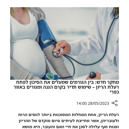
בית
חוגג
החולים
85
הגדול
וחושף
חזון
בצפון
מבטיח
חוגג
לעתיד
85
וחושף
חזון
מבטיח
לעתיד
מחקר חדש: בין הגורמים שמעלים את הסיכון לפתח
רעלת הריון – שימוש תדיר בקרם הגנה ומגורים באזור
כפרי
28/05/2023 14:00
רכיב
רעלת הריון, אחת המחלות המסוכנות ביותר לנשים הרות
שיתוף
ולעובריהן, אשר מחייבת לעיתים סיום מוקדם של ההריון
מחקר
ופגות ואף עלולה לסכן את חיי האם והעובר, היא מושא