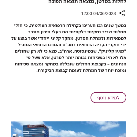
לחלות בסרטן, נמצאה תוצאה הפוכה
04/06/2023 12:00
רכיב
במשך שנים רבו העריכו בקהילה הרפואית העולמית, כי חולי
שיתוף
מחלות שריר נמקיות דלקתיות הם בעלי סיכון מוגבר
מחקר
לממאירות ולמחלת הסרטן. מחקר קליני ייחודי אשר בוצע על
חדש:
ידי חוקרי הקריה הרפואית רמב"ם והמרכז הרפואי המוביל
דווקא
"מאיו קליניק", שבמינסוטה, ארה"ב, מצא כי לא רק שחולים
בחולים
אלו לא היו בשכיחות גבוהה יותר לסרטן, אלא שעל פי
שנחשבו
הנתונים – בקבוצת החולים שנכללה במחקר נמצאה שכיחות
לבעלי
נמוכה יותר של המחלה לעומת קבוצת הביקורת.
סיכון
גבוה
לחלות
בסרטן,
על
למידע נוסף
נמצאה
מחקר
תוצאה
חדש:
הפוכה
דווקא
בחולים
שנחשבו