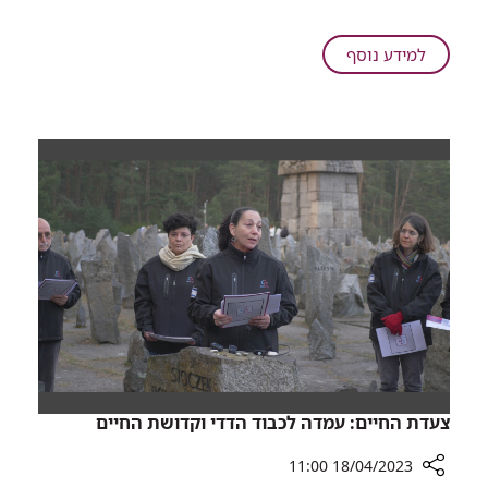
למצוי
-
מחקר
על
למידע נוסף
חדש
הפער
קובע:
בין
לא
הרצוי
מצליחים
למצוי
לרדת
-
במשקל?
מחקר
כנראה
חדש
שהסיבה
קובע:
נעוצה
לא
בציפיות
מצליחים
לא
לרדת
ריאליות
במשקל?
כנראה
שהסיבה
נעוצה
צעדת החיים: עמדה לכבוד הדדי וקדושת החיים
בציפיות
לא
18/04/2023 11:00
ריאליות