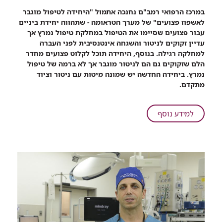
רכיב
במרכז הרפואי רמב"ם נחנכה אתמול "היחידה לטיפול מוגבר
שיתוף
לאשפוז פצועים" של מערך הטראומה - שתהווה יחידת ביניים
המאושפז
עבור פצועים שסיימו את הטיפול במחלקת טיפול נמרץ אך
הראשון
עדיין זקוקים לניטור והשגחה אינטנסיבית לפני העברה
ביחידת
למחלקה רגילה. בנוסף, היחידה תוכל לקלוט פצועים מחדר
הטראומה
הלם שזקוקים גם הם לניטור מוגבר אך לא ברמה של טיפול
החדשה:
נמרץ. ביחידה החדשה יש שמונה מיטות עם ניטור וציוד
ירוי
מתקדם.
שהסלולרי
שלו
מנע
על
למידע נוסף
פציעה
המאושפז
קשה
הראשון
יותר
ביחידת
הטראומה
החדשה:
ירוי
שהסלולרי
שלו
מנע