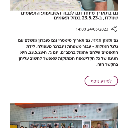
בקרם
הגנה
גם בתאריך מיוחד וגם לכבוד השבועות: התאומים
ומגורים
שנולדו, ב-23.5.23 במזל תאומים
באזור
24/05/2023 14:00
כפרי
רכיב
גם תזמון חגיגי, גם תאריך סימטרי וגם סנכרון מושלם עם
שיתוף
גלגל המזלות – עבור משפחת וינברגר מעפולה, לידת
גם
התאומים שלהם אתמול ברמב"ם, יום ג', ה-23.5.23, היא
בתאריך
חגיגה של כל הקלישאות המתוקות שאפשר לחשוב עליהן
מיוחד
בהקשר הזה.
וגם
לכבוד
השבועות:
על
למידע נוסף
התאומים
גם
שנולדו,
בתאריך
ב-23.5.23
מיוחד
במזל
וגם
תאומים
לכבוד
השבועות:
התאומים