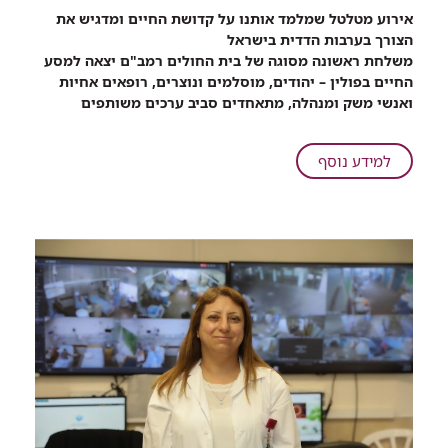
רכיב
אירוע מטלטל שמלמד אותנו על קדושת החיים ומדגיש את
שיתוף
הצורך בערבות הדדית בישראל
צעדת
משלחת ראשונה מסוגה של בית החולים רמב"ם יצאה למסע
החיים:
החיים בפולין – יהודים, מוסלמים ונוצרים, רופאים אחיות
עמדה
ואנשי משק ומנהלה, מתאחדים סביב ערכים משותפים
לכבוד
הדדי
וקדושת
על
למידע נוסף
החיים
צעדת
החיים:
עמדה
לכבוד
הדדי
וקדושת
החיים