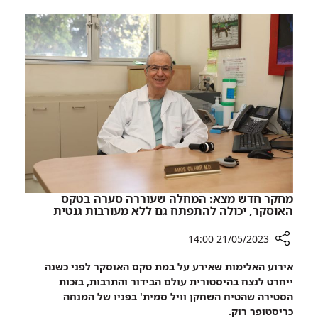
למנותחי
את
גרון:
תיבת
מה
מיתרי
עושים
הקול?
כאשר
מסירים
את
תיבת
מיתרי
הקול?
מחקר חדש מצא: המחלה שעוררה סערה בטקס
האוסקר, יכולה להתפתח גם ללא מעורבות גנטית
21/05/2023 14:00
רכיב
אירוע האלימות שאירע על במת טקס האוסקר לפני כשנה
שיתוף
ייחרט לנצח בהיסטורית עולם הבידור והתרבות, בזכות
מחקר
הסטירה שהטיח השחקן וויל סמית' בפניו של המנחה
חדש
כריסטופר רוק.