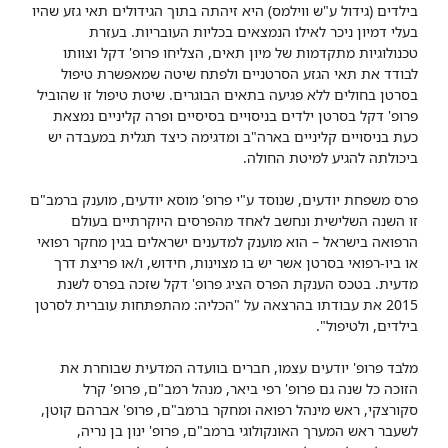
בילדים (גידול ע"ש ווילמס) היא זיהתה בתוך הגידולים תאי גזע שהיו
בעלי דמיון ניכר לאילו הנמצאים בכליות העובריות. בעזרת
טכנולוגיות מתקדמות של מיון תאים, הצליחו פרופ' דקל וצוותו
לבודד את תאי הגזע הסרטניים ולפתח שיטה שמאפשרת טיפול
בסרטן בחולים ללא פגיעה בתאים הבוגרים. שיטת טיפול זו שהוביל
פרופ' דקל בסרטן ילדים בניסויים בסיסיים ופרה קליניים נמצאת
כעת בניסויים קליניים בארה"ב ומדגימה כיצד תגלית במעבדה יש
ביכולתה להגיע למיטת החולה.
פרס משפחת יודעים, שנוסד ע"י פרופ' מוסא יודעים, מוענק ברמב"ם
זו השנה השלישית ונחשב לאחד מהפרסים היוקרתיים בעולם
הרפואה בישראל – הוא מוענק למדענים ישראלים בגין מחקר רפואי
או ביו-רפואי בסרטן אשר יש בו מצוינות, חידוש, ו/או פריצת דרך
מדעית. בטכס הענקת הפרס הציג פרופ' דקל שזכה בפרס לשנת
2015 את עבודתו בהרצאה על "הכליה: מהתפתחות עוברית לסרטן
בילדים, ולטיפול".
מלבד פרופ' יודעים עצמו, חברים בוועדה המדעית שבוחרת את
הזוכה כל שנה גם פרופ' רפי ביאר, מנהל רמב"ם, פרופ' קרל
סקורצקי, ראש מינהל רפואה ומחקר ברמב"ם, פרופ' אברהם קוטן,
לשעבר ראש המערך האונקולוגי ברמב"ם, פרופ' ינון בן נריה,