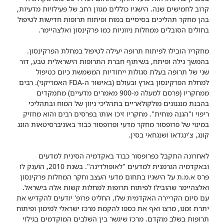
קרוב לחמישים שנה. הישגיו כוללים מגוון רחב של פעילויות מדעיות,
בהן מחקר תהליכים בסיסיים במוח ופיתוח תרופות חדישות לטיפול
בחולים הסובלים ממחלות ניווניות כמו פרקינסון ואלצהיימר.
מחקריו הובילו לפיתוח תרופה יעילה לטיפול במחלת הפרקינסון.
בהמשך גילה ופיתח, בשיתוף חברת התרופות הישראלית טבע, דור
שני של תרופה בעלת סגולות ייחודיות המשמשת כיום כטיפול
למחלת הפרקינסון בארץ ובעולם (באישור ה-FDA האמריקני). רבים
ממחקריו (פרסם למעלה מ-900 מאמרים מדעיים) מתמקדים
בהבנת מנגנונים מולקולאריים בתהליכי ניוון של המוח ובתהליכי
ריפוי ו"הגנה מוחית". מחקריו זיכו אותו בפרסים רבים והוא מחזיק
במינוי של פרופסור מחקר מדעי ופרופסור כבוד באוניברסיטאות הונג
קונג, צ'ינגדאו ושנגחאי בסין.
לאחרונה התקבל כפרופסור כבוד באקדמיה הסינית למדעים
ובאקדמיה הגרמנית למדעים "לאופולדינה". בשנת 2010, הוענק לו
פרס א.מ.ת על הישגיו בתחום מדעי העצב וחקר המחלות פרקינסון
ואלצהיימר שהובילו לפיתוח תרופות למחלות קשות אלה בישראל.
עם סיום הקריירה האקדמית שלו, החליט פרופ' יודעים להקדיש את
יתרת זמנו, מרצו ואף את כספו להקמת מרכז ישראלי למימון ופיתוח
תרופות בשלב מוקדם. מרכז שיגשר בין השלבים המוקדמים בגילוי