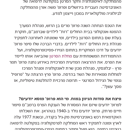
מהמחלקה לאימונולוגיה וחקר הסרטן בפקולטה לרפואה של
האוניברסיטה העברית בירושלים ופרופ' משה אורן מהמחלקה
לביולוגיה מולקולארית במכון וייצמן למדע.
את הטכס הנחתה השנה פרופ' מרים בן הרוש, מנהלת המערך
ההמטו-אונקולוגי בבית החולים "רות" לילדים שברמב"ם, חוקרת
בעלת שם בתחום הסרטן בילדים, ומי שמונתה לאחרונה לתפקיד
מנהלת בית החולים "רות" לילדים. בדברי הברכה שלו סיפר פרופ'
יודעים על דרכו המחקרית בתחום הנוירו-פסיכופרמקולוגיה, ועל
ההתמודדות המשפחתית עם
מחלת הסרטן
שהביאה אותו לייסד
את הפרס. את ההרצאה המדעית המרכזית באירוע נתנה פרופ' תמר
פרץ - יבלונסקי, מנהלת מכון שרת לאונקולוגיה ומנהל המרכז
למחלות ממאירות של השד בהדסה. פרופ' פרץ הרצתה על "פרופיל
גנומי של הגידול הסרטני – תרומה מרכזית להחלטות טיפוליות, או
מסך עשן?".
פיצח את סודות הניוון במוח. מי הוא פרופ' מוסא יודעים?
לפרופ' יודעים שיזם את המסורת של הענקת הפרס ברמב"ם סיפור
חיים מרתק. פרופ' יודעים נולד ב-1940 בטהראן. את השכלתו
האקדמאית רכש באוניברסיטת מק-גיל בקנדה, ובשנת 1977 עלה
לארץ ומונה לתפקיד ראש המחלקה לפרמקולוגיה בפקולטה לרפואה
בטכניון בחיפה. הוא פועל וחוקר בתחום הנוירו-פסיכופרמקולוגיה