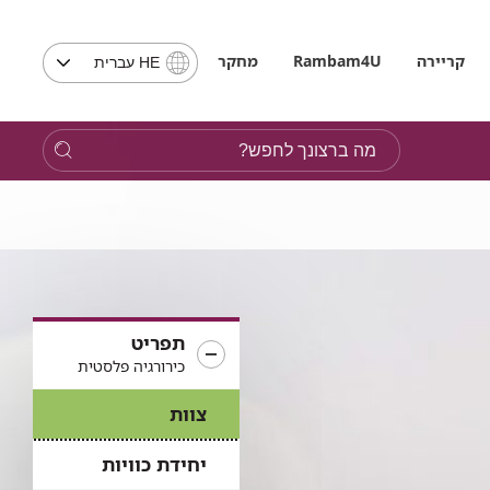
בחירת
קריירה
Rambam4U
מחקר
HE עברית
שפה
-
שים
מה
לב,
ברצונך
בבחירת
לחפש?
שפה
תועבר
לאתר
בשפה
המבוקשת
תפריט
כירורגיה פלסטית
צוות
יחידת כוויות