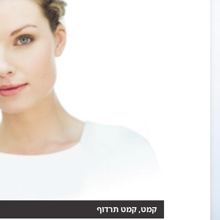
קמט, קמט תרדוף