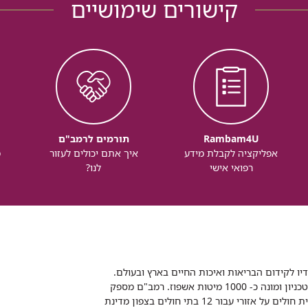
קישורים שימושיים
Rambam4U
תורמים לרמב"ם
אפליקציה לקבלת מידע
איך אתם יכולים לעזור
מ
רפואי אישי
לנו?
דיו לקידום הבריאות ואיכות החיים בארץ ובעולם.
רמב"ם הוא בית חולים ממשלתי אקדמי, המסונף לפקולטה לרפואה של הטכניון ומונה כ- 1000 מיטות אשפוז. רמב"ם מספק
שירותי רפואה לכ-2,700,000 תושבים, צה"ל וכוחות הביטחון, ומשמש כבית חולים על אזורי עבור 12 בתי חולים בצפון מדינת