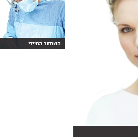
השחזור המיידי
נשים העוברות כיום ניתוח כריתת
שד יכולות לבחור לעבו...