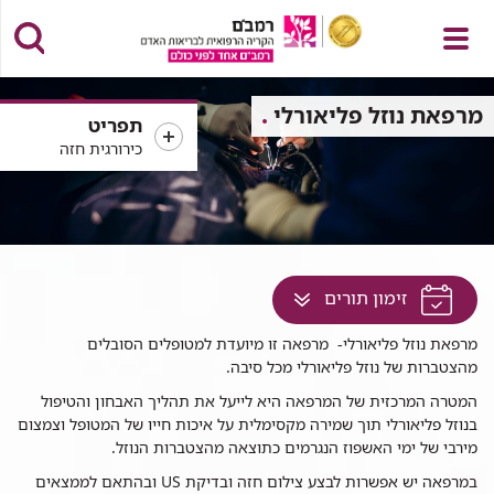
פתח
מרפאת נוזל פליאורלי
תפריט
כירורגית חזה
תפריט
לחץ
זימון תורים
למעבר
רפאת
מרפאת נוזל פליאורלי- מרפאה זו מיועדת למטופלים הסובלים
לתוכן
וזל
מהצטברות של נוזל פליאורלי מכל סיבה.
זה
ליאורלי
בדף
המטרה המרכזית של המרפאה היא לייעל את תהליך האבחון והטיפול
בנוזל פליאורלי תוך שמירה מקסימלית על איכות חייו של המטופל וצמצום
מירבי של ימי האשפוז הנגרמים כתוצאה מהצטברות הנוזל.
במרפאה יש אפשרות לבצע צילום חזה ובדיקת US ובהתאם לממצאים