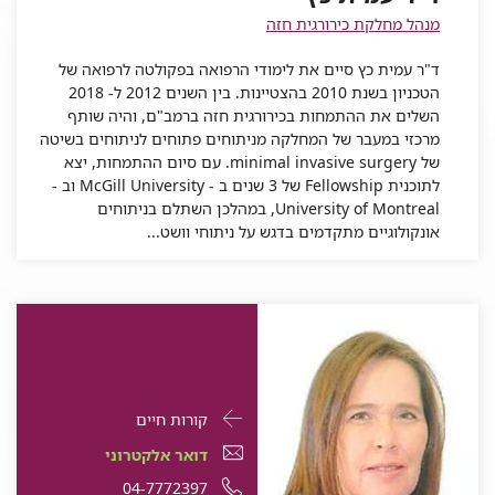
כץ
מנהל מחלקת כירורגית חזה
ד"ר עמית כץ סיים את לימודי הרפואה בפקולטה לרפואה של
הטכניון בשנת 2010 בהצטיינות. בין השנים 2012 ל- 2018
השלים את ההתמחות בכירורגית חזה ברמב"ם, והיה שותף
מרכזי במעבר של המחלקה מניתוחים פתוחים לניתוחים בשיטה
של minimal invasive surgery. עם סיום ההתמחות, יצא
לתוכנית Fellowship של 3 שנים ב - McGill University וב -
University of Montreal, במהלכן השתלם בניתוחים
אונקולוגיים מתקדמים בדגש על ניתוחי וושט...
פרטי
עבור
קורות חיים
התקשרות
לילאנה
דואר
דואר אלקטרוני
עבור
ביטון
אלקטרוני
מספר
04-7772397