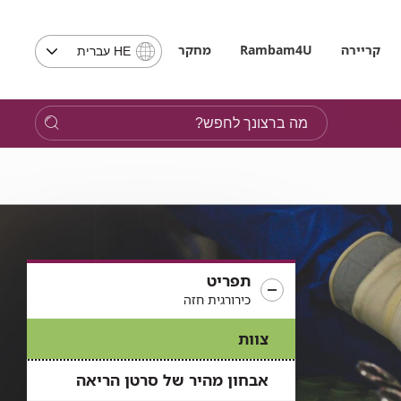
בחירת
קריירה
Rambam4U
מחקר
HE עברית
שפה
-
שים
מה
לב,
ברצונך
בבחירת
לחפש?
שפה
תועבר
לאתר
בשפה
המבוקשת
תפריט
כירורגית חזה
צוות
אבחון מהיר של סרטן הריאה