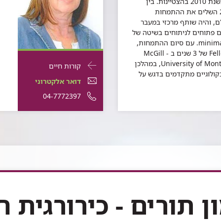
לרפואה של הטכניון בשנת 2010 בהצטיינות. בין
השנים 2012 ל- 2018 השלים את ההתמחות
ם, והיה שותף מרכזי במעבר
 פתוחים לניתוחים בשיטה של
minimal invasive surgery. עם סיום ההתמחות,
יצא לתוכנית Fellowship של 3 שנים ב - McGill
University וב - University of Montreal, במהלכן
פרטי
עבור
קורות חיים
קולוגיים מתקדמים בדגש על
התקשרות
לילאנה
דואר
דואר אלקטרוני
עבור
ביטון
אלקטרוני
מספר
04-7772397
לילאנה
ביטון
לילאנה
טלפון
ביטון
של
לילאנה
ביטון
ון תורים - כירורגית ח