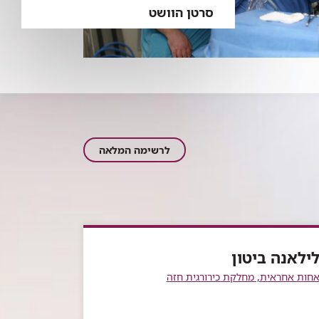
סרטן הוושט
צוות
לרשימה המלאה
המחלקה
ילאנה ביטון
חות אחראית, מחלקת כירורגית חזה