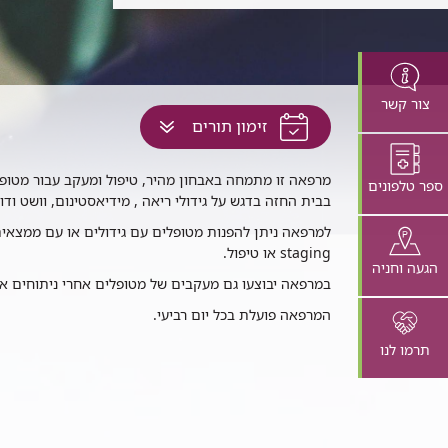
צור קשר
לחץ
זימון תורים
למעבר
לתוכן
רפאת
מרפאה זו מתמחה באבחון מהיר, טיפול ומעקב עבור מטופל
ספר טלפונים
זה
ירורגית
בבית החזה בדגש על גידולי ריאה , מידיאסטינום, וושט ודו
בדף
זה
למרפאה ניתן להפנות מטופלים עם גידולים או עם ממצאים
ונקולוגית
staging או טיפול.
הגעה וחניה
במרפאה יבוצעו גם מעקבים של מטופלים אחרי ניתוחים אונ
המרפאה פועלת בכל יום רביעי.
תרמו לנו