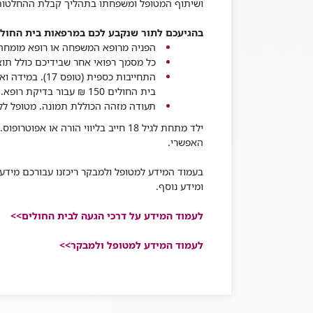
ושיתוף המטופל ומשפחתו בתהליך קבלת ההחלטות
בהגיעכם לתור שנקבע לכם במרפאות בית החולי
הפניה מרופא המשפחה או רופא מומחה
כל מסמך רפואי אחר שבידיכם כולל תוצ
התחייבות כספית (טופס 17). במידה ואין ברשותך התחייבות כספית, ניתן לשלם ברוב מרפאות
בית החולים 150 ₪ עבור בדיקת רופא. יש לברר זאת בעת קביעת התור.
תעודה מזהה הכוללת תמונה. מטופל לל
ילד מתחת לגיל 18 חייב בליווי הורה או אפוטרופוס
.
האפשרי
.
בעמוד המידע למטופל ולמבקר ריכזנו עבורכם מידע ח
ומידע נוסף.
לעמוד המידע על דרכי הגעה לבית החולים>>
לעמוד המידע למטופל ולמבקר
>>