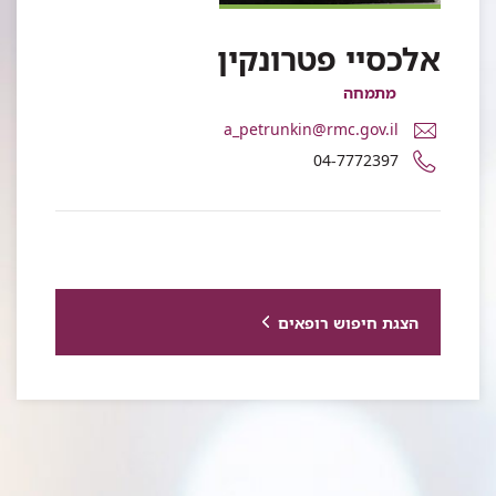
אלכסיי פטרונקין
מתמחה
דואר
a_petrunkin@rmc.gov.il
אלקטרוני
מספר
04-7772397
ד"ר
טלפון
אלכסיי
של
פטרונקין
ד"ר
אלכסיי
פטרונקין
הצגת חיפוש רופאים