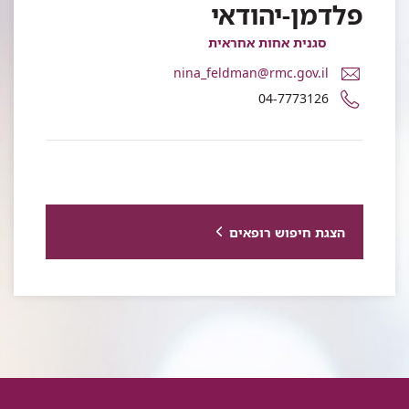
פלדמן-יהודאי
סגנית אחות אחראית
דואר
nina_feldman@rmc.gov.il
אלקטרוני
מספר
04-7773126
נינה
טלפון
פלדמן-יהודאי
של
נינה
פלדמן-יהודאי
הצגת חיפוש רופאים