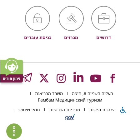
דרושים
מכרזים
כניסת עובדים
לעמוד
לעמוד
לעמוד
לעמוד
לעמוד
GRAM
העליה השנייה 8, חיפה
משרד הבריאות
של
של
של
של
של
Рамбам Медицинский туризм
הצהרת נגישות
מדיניות הפרטיות
תנאי שימוש
רמב"ם
רמב"ם
רמב"ם
רמב"ם
רמב"ם