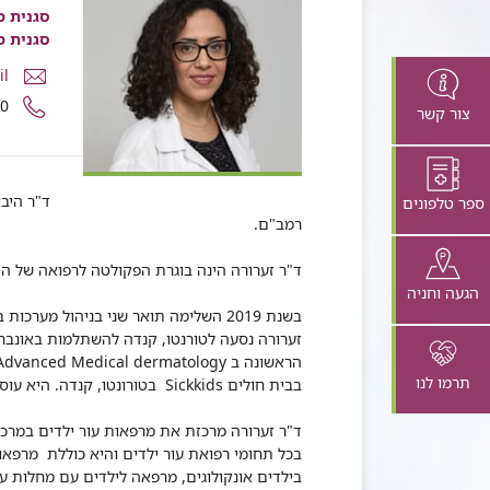
סגנית מ
סגנית מ
דואר
il
אלקטרונ
מספר
10
צור קשר
ד"ר
טלפון
היבא
של
זערורה
ד"ר
היבא
ד"ר היב
ספר טלפונים
זערורה
רמב"ם.
ד"ר זערורה הינה בוגרת הפקולטה לרפואה של ה
הגעה וחניה
תרמו לנו
בבית חולים Sickkids בטורונטו, קנדה. היא עוסקת במחקר קליני בתחום רפואת עור ילדים.
ד"ר זערורה מרכזת את מרפאות עור ילדים במרכז
בכל תחומי רפואת עור ילדים והיא כוללת מרפאות
בילדים אונקולוגים, מרפאה לילדים עם מחלות עו