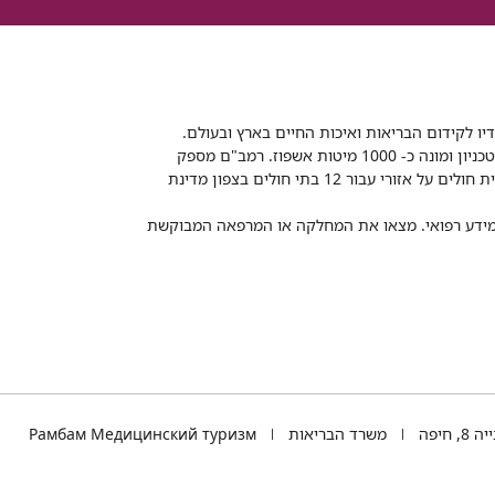
דיו לקידום הבריאות ואיכות החיים בארץ ובעולם.
רמב"ם הוא בית חולים ממשלתי אקדמי, המסונף לפקולטה לרפואה של הטכניון ומונה כ- 1000 מיטות אשפוז. רמב"ם מספק
שירותי רפואה לכ-2,700,000 תושבים, צה"ל וכוחות הביטחון, ומשמש כבית חולים על אזורי עבור 12 בתי חולים בצפון מדינת
 ומידע רפואי. מצאו את המחלקה או המרפאה המבוקשת
TEL
 חיפה
משרד הבריאות
Рамбам Медицинский туризм