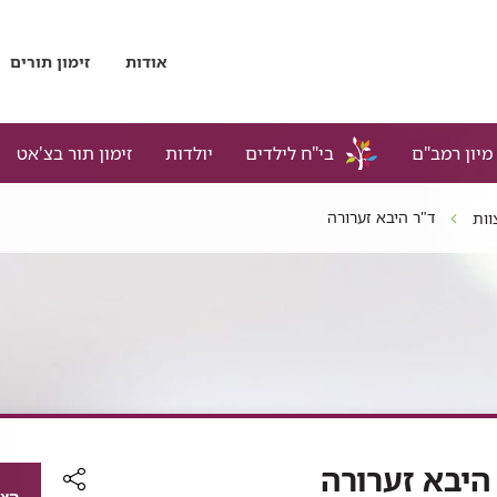
אודות
זימון תורים
מיון רמב"ם
בי"ח לילדים
יולדות
זימון תור בצ'אט
ד"ר היבא זערורה
וות
היבא זערורה
הצג