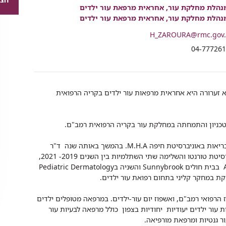
רכיב
נהלת מחלקת עור, אחראית מרפאת עור ילדים
שיתוף
נהלת מחלקת עור, אחראית מרפאת עור ילדים
H_ZAROURA@rmc.gov.
י
04-77726
א זערורה היא אחראית מרפאות עור ילדים בקריה הרפואית
טכניון והתמחתה במחלקת עור בקריה הרפואית רמב"ם.
בשנת 2019 השלימה תואר שני בניהול מערכות בריאות באוניברסיטת חיפה M.H.A. בהמשך באותה שנה ד"ר
זערורה נסעה לטורנטו, קנדה להשתלמות באונברסיטת טורנטו והשלימה שתי השתלמיות בין השנים 2019- 2021,
הראשונה ב Advanced Medical dermatology בבית חולים Sunnybrook והשניה בPediatric Dermatology
 הרפואי רמב"ם, ואשפוז יום עור-ילדים. במרפאה מטופלים ילדים
 עור ילדים יעודיות יחודיות בצפון כולל מרפאה לבעיות עור
ר גנטיות ומרפאת מורפיאה.