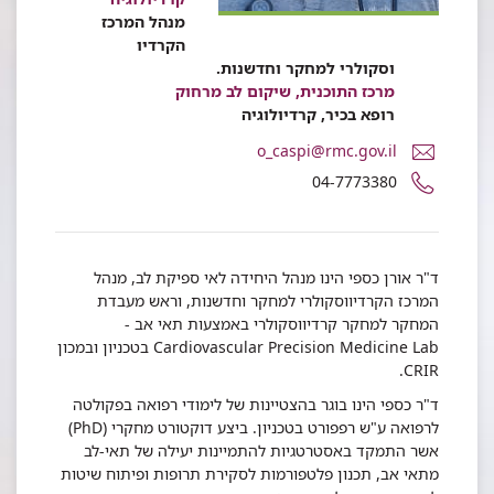
מנהל המרכז
הקרדיו
וסקולרי למחקר וחדשנות.
מרכז התוכנית, שיקום לב מרחוק
רופא בכיר, קרדיולוגיה
דואר
o_caspi@rmc.gov.il
אלקטרוני
מספר
04-7773380
ד"ר
טלפון
אורן
של
כספי
ד"ר
אורן
ד"ר אורן כספי הינו מנהל היחידה לאי ספיקת לב, מנהל
כספי
המרכז הקרדיווסקולרי למחקר וחדשנות, וראש מעבדת
המחקר למחקר קרדיווסקולרי באמצעות תאי אב -
Cardiovascular Precision Medicine Lab בטכניון ובמכון
CRIR.
ד"ר כספי הינו בוגר בהצטיינות של לימודי רפואה בפקולטה
לרפואה ע"ש רפפורט בטכניון. ביצע דוקטורט מחקרי (PhD)
אשר התמקד באסטרטגיות להתמיינות יעילה של תאי-לב
מתאי אב, תכנון פלטפורמות לסקירת תרופות ופיתוח שיטות