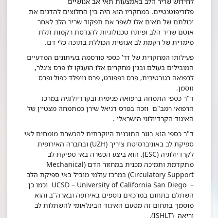
לחידוש שריר הלב באמצעות תאי אב אנושיים
פלוריפוטנטיים. במחקריו הוא היה בין החלוצים להדגים את
יכולתם של תאים אלו לשפר את תפקוד שריר הלב לאחר
אוטם שריר הלב ופיתח טכנולוגיות להנדסת רקמות תלת
מימדית של רקמת לב אנושית הכוללת בתוכה כלי דם.
פעילותו המחקרית של דר' כספי פורסמה בעיתונים המדעיים
המובילים בעולם ובגין מחקרים אלו הוענקו לו פרס ציגלר,
לרפואה רגנרטיבית, פרס רפפורט, פרס נויפלד כפול ופרס
זוסמן.
ד"ר כספי התמחה ברפואה פנימית ובקרדיולוגיה במרכז
הרפואי רמב"ם וזכה בפרס דניאל שירן כמתמחה מצטיין של
האיגוד הקרדיולוגי הישראלי .
ד"ר כספי הוא בוגר התוכנית היוקרתית להכשרת מומחים לאי
ספיקת לב באוניברסיטת ציריך (UZH) ובחברה האירופית
לקרדיולוגיה (ESC). הוא ביצע הכשרה באי ספיקת לב
מתקדמת ותמיכה מכנית במחזור הדם (Mechanical
Circulatory Support) במרכז עולמי מוביל באי ספיקת הלב
– UCSD – University of California San Diego וכמו כן
השתלם בתחום במרכזים נוספים באירופה ובארה"ב והוא
מוסמך בתחום זה מטעם האיגוד הבינלאומי להשתלות לב
וריאה (ISHLT).