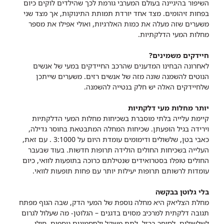
השיפור בהיגיינה בעולם המערבי גורמת לכך שהילדים לוקים כיום
בפחות זיהומים. מצד אחד יורדת תמותת התינוקות, אך מצד שני
משערים שזה מעלה את כמות האלרגיות, ואולי אפילו את מספר
מחלות המעי הדלקתיות.
חיידקים משמינים?
לאחרונה הבחינו המדענים שהרכב החיידקים במעי של אנשים
הנוטים להשמנה שונה מזה של אנשים רזים. משערים שייתכן
שלחיידקים האלה יש חלק בנטייה להשמנה.
יותר מחלות מעי דלקתיות
קיימת עלייה בלתי מוסברת בשכיחות מחלות המעי הדלקתיות
וירידה בגיל הופעתן. שכיחות המחלה המתבטאת בחוסר גדילה,
כאבי בטן, שלשולים ודימומים עומדת היום על 3:1000 . עם זאת,
העלייה בשכיחות החולים הולידה תרופות חדשות. בעוד שבעבר
החולים טופלו בסטרואידים שנטילתם כרוכה בתופעות לוואי, כיום
עומדות לרשותם תרופות יעילות יותר עם פחות תופעות לוואי.
בלי גלוטן בבקשה
מחלת הצליאק היא מחלה נוספת של המעי הדק, שבה הגוף מפתח
תגובה דלקתית למרכיב מסוים בדגנים – הגלוטן- מה שעלול לגרום
לשלשולים, לחוסר ברזל, לתת משקל ולתסמינים נוספים. חולי