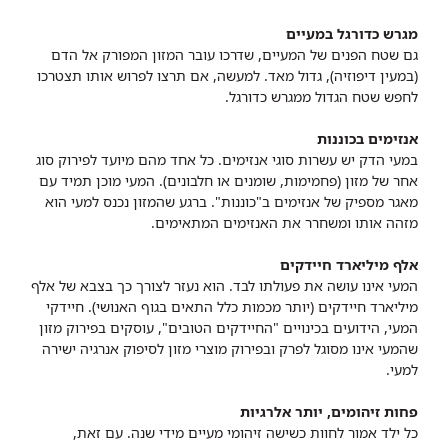
מגרש כדורגל במעיים
גם שטח הפנים של המעיים, שדרכו עובר המזון המפורק אל הדם
(במעין דיפוזיה), גדול מאד. למעשה, אם תרצו לפרוש אותו תצטרכו
לחפש שטח הגדול ממגרש כדורגל.
אנזימים בכוננות
במעי הדק יש עשרות סוגי אנזימים. כל אחד מהם מיועד לפירוק סוג
אחר של מזון (פחמימות, שומנים או חלבונים). המעי מוכן תמיד עם
מאגר מספיק של אנזימים ב"כוננות". ברגע שהמזון נכנס למעי הוא
מזהה אותו ומשחרר את האנזימים המתאימים.
אלף מיליארד חיידקים
המעי אינו עושה את פעולתו לבד. הוא נעזר לצורך כך בצבא של אלף
מיליארד חיידקים (יותר מכמות כלל התאים בגוף האנושי). חיידקי
המעי, הידועים בכינויים "החיידקים הטובים", עוסקים בפירוק מזון
שהמעי אינו מסוגל לפרק ובפירוק מוצרי מזון לסיפוק אנרגיה ישירה
למעי.
פחות זיהומים, יותר אלרגיות
כל ילד אמור לחוות כשישה זיהומי מעיים מידי שנה. עם זאת,