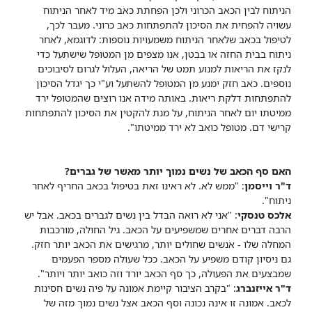
הניתוח לבין הכאב הכרוני ולכן הפחתת כאב מיד לאחר הניתוח
עשויה להפחית את הסיכון להתפתחות כאב כרוני. מעבר לכך,
לטיפול בכאב שלאחר הניתוח משמעויות נוספות: לדוגמא, לאחר
ניתוח בבית החזה או בבטן, אנו מצפים מן המטופל שישתעל כדי
לנקז את הריאות למנוע תמט של הריאה, העלול לגרום לסיבוכים
נוספים. כאב חזק ימנע מן המטופל להשתעל וע"י כך יגדל הסיכון
להתפתחות דלקת ריאות. באותה מידה אנו רוצים שהמטופל ירד
ממיטתו יום לאחר הניתוח, על מנת להקטין את הסיכון להתפתחות
קרישי דם. מטופל כואב לא ירד ממיטתו".
האם סף הכאב של נשים נמוך יותר מאשר של גברים?
ד"ר וייסמן
: "ממש לא. לא ראינו זאת בטיפול בכאב החריף לאחר
ניתוח".
אלכס טנסקי
: "אני לא רואה הבדל בין נשים לגברים בכאב. אבל יש
הרבה דברים אחרים שמשפיעים על הכאב. גיל החולה, מורכבות
המחלה שלו - אנשים שחולים יותר, מרגישים את הכאב יותר חזק.
גם ניסיון קודם משפיע על הכאב. ככל שעולה מספר הפעמים
שמבצעים את הפעולה, כך סף הכאב יורד וזה כואב יותר ויותר".
ד"ר אייזנברג
: "בקרב הציבור קיימת אמונה על פיה נשים חסינות
לכאב. אמונה זו אינה נכונה וסף הכאב אצל נשים נמוך מזה של