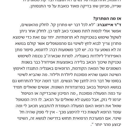
שנייה, מכיוון שזו בדיקה מאוד כואבת על פי התנסותן.
אז מה הפתרון?
ד"ר אייזנברג
: "לא לכל דבר יש פתרון קל. לחלק מהאנשים,
אפשר אולי לנסות לתת משככי כאב לפני כן. לחלק אחר ניתן
לשקול שימוש בטכניקות לא תרופתיות. יחד עם זאת כדי שימצא
פתרון צריך לבוא לחץ לשינוי גם מהמטופלים אשר קולם בנושא
זה לא נשמע עד כה. יש לכך משמעות רבה: לדוגמא, סיפור מתן
האפידורל ליולדות באנגליה. למרות שבארה"ב נכנסה לשימוש
טכניקת שיכוך הכאב בלידה באמצעות אפידורל כבר בשנות
השמונים של המאה הקודמת, הרופאים באנגליה התנגדו לאימוץ
השיטה וטענו שהיא מסוכנת ליולדת ולילוד. מה שהביא לשינוי
בסופו של דבר היה לחצן של הנשים. דבר דומה יכול להתרחש גם
בנושא הטיפול בכאב בפרוצדורות השונות. אנשים שואלים תמיד
עד כמה הפעולה מסוכנת , מה הסיכון שהבדיקה או הטיפול
יגרמו לי נזק, אבל כמעט לא שואלים על הכאב. לו היה המטופל
שואל את רופאו האם הפעולה העומדת להתבצע תכאב לי ומה
עומד הרופא לעשות כדי להימנע מכך - אין לי ספק שהיה חל
שינוי. אם המערכת הרפואית תחוש בדרישה לנושא זה, השינוי
יבוצע מהר יותר ".