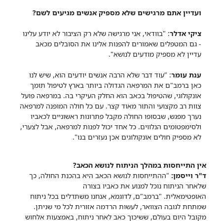
ועדיין אתם מרגישים שלא מספיק אנשים מגיעים לשם?
ציקי אדלר
: "בוודאי, אני מרגישה שלא רק הציבור לא יודע עלינו
- גם המטפלים שאמורים להפנות אלינו את הסובלים מכאב
עדיין לא מספיק מודעים לנושא".
ענת עומר
: "עוד דבר שלא הרבה אנשים יודעים הוא, שיש לנו
כאן ברמב"ם את המרפאה הגדולה ביותר בארץ לטיפול תומך
אונקולוגי, שהטיפול בכאב הוא החלק העיקרי בה. במרפאה פועל
צוות רב מקצועי והתור מאוד קצר. עם כל חולה המופנה למרפאה
נערך מפגש, שבסופו החולה מקבל פתרונות ראשוניים לכאביו
ולסימפטומים הנלווים. כל אחד יכול לפנות למרפאה, אבל לצערי,
לא מספיק חולים אונקולוגים אכן נעזרים בנו".
א
ין התייחסות במהלך הניתוח לנושא הכאב?
ד"ר וייסמן:
"ההתייחסות לנושא הכאב היא בהכנת החולה, כך
שלאחר הניתוח נוכל למנוע את כאביו בצורה
האופטימאלית.
"ברמב"ם, לדוגמא, אנחנו משתדלים בכל ניתוח
שמתחת לגובה הצוואר, לעשות הרדמה אזורית לכל מי שניתן.
מקובל היום בעולם, ששיכוך כאב לאחר ניתוח, באמצעות אלחוש