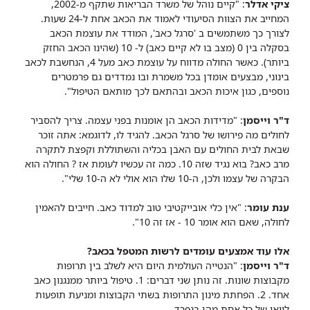
ציקי אדלר
: "קיים נוהל של משרד הבריאות שתקף מ-2002,
המחייב את הצוות הסיעודי לאמוד את הכאב אחת ל-24 שעות.
לצורך כך משתמשים ב 'סרגל כאב', המודד את עוצמת הכאב
בסקלה בין 0 (מצב בו לא קיים כאב) ל- 10 (שהינו הכאב החזק
ביותר). כאשר החולה מדווח על עוצמת כאב מעל 4, הנחשבת לכאב
בינוני, מבצעים אומדן בכל משמרת ובו נמדדים גם פרמטרים
נוספים, כגון איכות הכאב ובהתאם לכך מותאם הטיפול".
ד"ר וייסמן
: "מדידות הכאב הן אומנות בפני עצמה. צריך להסביר
לחולים מה פירושו של סרגל הכאב. להגיד לו, לדוגמא: אתה זוכר
שבאת לבית החולים עם האבן בכליה והשתוללת וקפצת לתקרה
מרב כאב? בוא נגיד שזה 10. כמה זה עכשיו לעומת אז ? החולה הוא
הבקרה של עצמו ולכן, ה-10 שלו הוא אולי לא ה-10 שלי".
ענת עומר
: "אין כלי אובייקטיבי טוב למדוד כאב. חייבים להאמין
לחולה, שאם הוא אומר 10 - אז זה 10".
אלו עוד אמצעים עומדים לרשות המטפל בכאב?
ד"ר וייסמן
: "הנטייה העולמית היום היא לשלב בין תרופות
מקבוצות שונות. זה נותן שני דברים: 1. טיפול ביותר ממנגנון כאב
אחד. 2. הפחתת מינון התרופות בשתי הקבוצות ומניעת תופעות
לוואי של כל אחת מהן בנפרד.