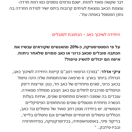
דבר שקשה מאוד לזהות. ישנם גורמים נוספים כמו רמת חרדה-
עוצמת הכאב נמצאת לעיתים קרובות ביחס ישיר למידת החרדה בה
נתון המטופל באותה עת".
היחידה לשיכוך כאב – הכתובת לסובלים
על פי הסטטיסטיקה, כ-20% מהאנשים שקוראים עכשיו את
הכתבה סובלים מכאב כרוני או כאב מסוים שלאחר ניתוח.
איפה הם יכולים להשיג טיפול?
ציקי אדלר
: "במרכז הרפואי רמב"ם קיימת היחידה לשיכוך כאב,
הגדולה ביותר בארץ. זו מרפאה שההתמחות שלה הינה טיפול
בכאב כרוני, סוגים מיוחדים של כאב חד, כגון :פריצות דיסק
וטיפולים מורכבים לחולים עם כאב הנובע ממחלה ממאירה.
עובדים בה שמונה רופאים מתחומים שונים, אחיות בעלות
הכשרה מיוחדת ומטפלים שונים מהתחומים הפיסיקליים
והנפשיים. יש ביחידה מגוון רחב מאוד של טיפולים נגד כאב,
הכוללים טיפולים תרופתיים ופולשניים וגם טיפולים בלייזר,
בדיקור סיני, באוסטיאופתיה, בכירופרקטיקה, בפיזיותרפיה
ובביו-פידבק.. "