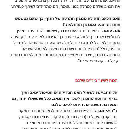
החיים. אותו הדבר עם חולי יתר לחץ דם. רק ברגע שהם תופסים
את הכאב שלהם כמחלה בפני עצמה, הם מתחילים לשתף פעולה."
האם הכאב הוא לא מנגנון התרעה של הגוף, כך שאם נטשטש
אותו זה יפגע במנגנון ההחלמה ?
ענת עומר:
"במיון הייתה פעם סברה, שאסור בשום פנים ואופן
להחליש כאב חריף לחולה, כי אחר כך הכירורג לא יידע בדיוק איפה
המקום ולא יוכל לנתח. כיום, לחולה שבא עם כאב אפשר לתת כל
תרופה, כולל 'מורפיום'. זה בשום פנים ואופן לא מטשטש את
התמונה. כמו כן, יש היום אמצעי הדמיה מתוחכמים ולא מתבססים
רק על בדיקה פיזיקאלית".
הכוח לשינוי בידיים שלכם
אל תתביישו לשאול האם הבדיקה או הטיפול יכאב ואיך
בדיוק הרופא מתכונן לשכך את הכאב. ככל שתשאלו יותר, גם
המערכת תשנה את היחס לכאב שלכם
ד"ר אייזנברג
: "בעיית חוסר המודעות לכאב מחמירה בעיקר
בבדיקות וטיפולים (פרוצדורות), ובעיקר בפרוצדורות קטנות,
שנעשות יותר במסגרות של מרפאות ופחות בבתי חולים.
לדוגמא, אחוז גבוה של נשים לא תגענה לבדיקת ממוגרפיה