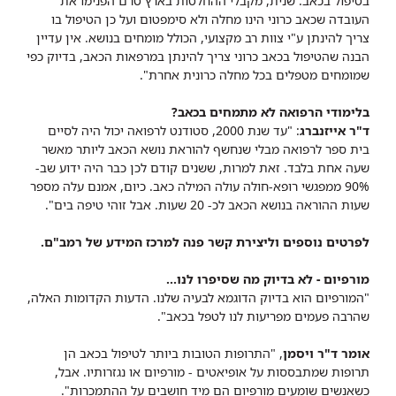
בטיפול בכאב. שנית, מקבלי ההחלטות בארץ טרם הפנימו את
העובדה שכאב כרוני הינו מחלה ולא סימפטום ועל כן הטיפול בו
צריך להינתן ע"י צוות רב מקצועי, הכולל מומחים בנושא. אין עדיין
הבנה שהטיפול בכאב כרוני צריך להינתן במרפאות הכאב, בדיוק כפי
שמומחים מטפלים בכל מחלה כרונית אחרת".
בלימודי הרפואה לא מתמחים בכאב?
ד"ר אייזנברג
: "עד שנת 2000, סטודנט לרפואה יכול היה לסיים
בית ספר לרפואה מבלי שנחשף להוראת נושא הכאב ליותר מאשר
שעה אחת בלבד. זאת למרות, ששנים קודם לכן כבר היה ידוע שב-
90% ממפגשי רופא-חולה עולה המילה כאב. כיום, אמנם עלה מספר
שעות ההוראה בנושא הכאב לכ- 20 שעות. אבל זוהי טיפה בים".
לפרטים נ​וספים וליצירת קשר פנה למרכז המידע של רמב"ם.
מורפיום - לא בדיוק מה שסיפרו לנו...
"המורפיום הוא בדיוק הדוגמא לבעיה שלנו. הדעות הקדומות האלה,
שהרבה פעמים מפריעות לנו לטפל בכאב".
אומר ד"ר ויסמן
, "התרופות הטובות ביותר לטיפול בכאב הן
תרופות שמתבססות על אופיאטים - מורפיום או נגזרותיו. אבל,
כשאנשים שומעים מורפיום הם מיד חושבים על ההתמכרות".