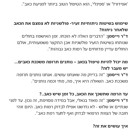
'אפידורל' או 'ספינלי', הוא הטיפול הטוב ביותר למניעת כאב".
שימוש בשיטות ניתוחיות זעיר- פולשניות לא צמצם את הכאב
שלאחר ניתוח?
ד"ר וייסמן
: "הדברים האלה לא הוכחו. זמן האישפוז בחולים
שנותחו בשיטות הזעיר פולשניות אכן התקצר משמעותית, אולם
החולים עדיין מדווחים על רמות כאב גבוהות".
מה יכול להיות טיפול בכאב – נותנים תרופה משככת כאבים...
יש מעבר לזה?
ד"ר וייסמן
: "זה בדיוק מה שאנחנו עושים. אנחנו נותנים תרופה
משככת כאב. השאלה היא איך, מה, מתי וכמה נותנים".
עד הרמה שתשכך את הכאב, כל זמן שיש כאב..?
ד"ר וייסמן
: "זה מאוד בנאלי, אבל במידה מסוימת, זה נכון. עד לפני
שנתיים או שלוש - לא נדרשנו אפילו לבדוק רמות כאב. היום זוהי
חובה של הצוות הרפואי לבדוק ואף לתעד רמת כאב".
איך עושים את זה?