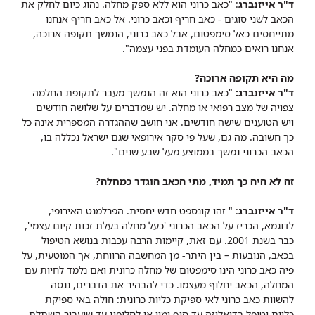
ד"ר אייזנברג
: "כאב כרוני הוא ללא ספק מחלה. נהוג כיום לחלק את
הכאב לשני סוגים - כאב חריף וכאב כרוני. אל כאב חריף אנחנו
מתייחסים כאל סימפטום, אבל כאב כרוני, הנמשך תקופה ארוכה,
אנחנו רואים כמחלה העומדת בפני עצמה".
מה היא תקופה ארוכה?
ד"ר אייזנברג:
"כאב כרוני הוא זה הנמשך מעבר לתקופת החלמה
צפויה של מצב רפואי או מחלה. יש שמדברים על שלושה חודשים
ויש הטוענים שישה חודשים. אני חושב שההגדרה המספרית אינה כל
כך חשובה. מה גם, שעל פי סקר אירופאי שגם ישראל נכללה בו,
הכאב הכרוני נמשך בממוצע מעל שבע שנים".
זה לא היה כך תמיד, מתי הכאב הוגדר כמחלה?
ד"ר אייזנברג
: " זהו קונספט חדש יחסית. הפרלמנט האירופי,
לדוגמא, הכריז על הכאב הכרוני 'כעל מחלה בעלת זכות קיום עצמי',
כבר בשנת 2001. עם זאת, קיימות הרבה עכבות בנושא הטיפול
בכאב, הנובעות – בין היתר- מן המחשבה הרווחת, אך המוטעית, על
פיה כאב כרוני הינו סימפטום של מחלה כרונית ואם נלמד לחיות עם
המחלה, הכאב יחלוף מעצמו. כדי להבהיר את הדברים, ננסה
להשוות כאב כרוני לאי ספיקת כליות כרונית: חולה באי ספיקת
כליות יטופל בדיאליזה עד סוף ימיו או לחליפין עד שיעבור השתלת