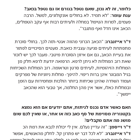
כלומר, זה לא נכון, שאם נטפל בגורם אז גם נטפל בכאב?
ענת עומר
: "לא תמיד. לא בחולים אונקולוגים, למשל. הרבה
פעמים, למרות הטיפול במחלה ולעיתים רבות אף עקב הטפולים,
הכאב אינו חדל ואף מתגבר".
ד"ר אייזנברג:
"הכאב הכרוני מהווה אנטי-תזה לכך. בחולי סוכרת
מתפתחת לעיתים פגיעה עצבית כואבת. מעטים הסיכויים לפתור
את בעיית הכאב, גם אם איזון הסוכרת מיטבי. מעבר לכך יש לזכור
שאת רוב המחלות לא ניתן לרפא. הרפואה יודעת לרפא חלק מן
המחלות הזיהומיות, לעיתים סרטן וטראומה. רוב המחלות השכיחות
בגיל המבוגר אינן ברות ריפוי. להיפך- מחלות ניווניות של מפרקים
ועמוד השדרה שהינן שכיחות ביותר הולכות ומחמירות עם הזמן
ובמחלות כאלו, אשר אין מהן החלמה, אך טבעי הוא שהכאב
יימשך".
האם כאשר אדם נכנס לניתוח, אתם יודעים אם הוא נמצא
בקטגוריה מסוימת של סף כאב כזה או אחר, או שאין לכם שום
מושג מה אתם מקבלים
?
ד"ר וייסמן
: "זה עדיין נעלם. אין לי יכולת לנבא את רמת הכ
ד"ר אייזנברג
: "לא לכל דבר יש פתרון קל. לחלק מהאנשים, אפשר
אולי לנסות לתת משככי כאב לפני כן. לחלק אחר ניתן לשקול שימוש