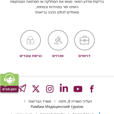
בדיקות ומידע רפואי. מצאו את המחלקה או המרפאה המבוקשת
הזמינו תור במהירות ובנוחות.
מאחלים לכולנו הרבה בריאות!
דרושים
מכרזים
כניסת עובדים
לעמוד
לעמוד
לעמוד
לעמוד
לעמוד
GRAM
העליה השנייה 8, חיפה
משרד הבריאות
של
של
של
של
של
Рамбам Медицинский туризм