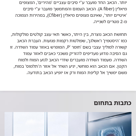
יותר. הכאב החד מועבר ע"י סיבים עצביים 'מהירים', המצופים
מיאלין (A fiber). הכאב העמום והמתמשך מועבר ע"י סיבים
'איטיים יותר', שאינם מצופים מיאלין (Cfiber), במהירות הנמוכה
מ-2 מטרים לשנייה.
תחושת הכאב נוצרת, בין היתר, כאשר תאי עצב קולטים מולקולות,
כמו 'היסטמין' ו'אשלגן', שפולטות רקמות פגועות. העברת הכאב
קשורה למוליך עצבי בשם 'חומר 'P, המופרש באזור עמוד השדרה. זו
גם הסיבה מדוע מעדיפים להזריק משככי כאבים לאזור עמוד
השדרה. מעמוד השדרה מועברים שדרי הכאב לגזע המוח ולמוח
הקטן. אם הכאב הוא מוחשי, יגיע השדר אל אזור ה'תלמוס' במוח,
משם ימשיך אל קליפת המוח ורק אז יופיע הכאב בתודעה.
כתבות בתחום