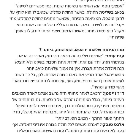
"אמצעי נוסף הוא השימוש בשיטות שונות, כמו מכשירים לטיפול
בכאב בשליטת החולה. כאשר החולה מחליט שכואב לו הוא לוחץ על
לחצן ומטפל. המציאות הוכיחה, שכאשר נותנים לחולה להחליט מתי
יקבל תרופה לשיכוך כאב, הכמות הכללית של תרופה אותה הוא
מקבל היא נמוכה יותר, מאשר הכמות שאני הייתי קובע לו באופן
שרירותי".
מהו הניתוח שלאחריו הכאב הוא החזק ביותר ?
ענת עומר
: "אומרים שלידה זה הכאב הכי חזק ואחרי זה הכאב
בניתוחי חזה. יחד עם זאת, יולדת אחת תסבול בשקט ולא תוציא
הגה ויולדת אחרת תצרח. אין זה אומר שלאחת כואב יותר
מהשנייה.כל אחד מביע את כאבו בצורה אחרת. לכן, כל כך חשוב
לעשות אומדן כאב מדויק ומקצועי, על מנת לבנות טיפול נוגד כאב
אישי מדויק ומהיר".
ד"ר וייסמן:
"הכאב לאחר ניתוחי חזה נחשב אצלנו לאחד הכאבים
העזים ביותר, בגלל המתיחה וההרס של הצלעות. גם בניתוחים של
החלפות מפרקים, כמו החלפות ברך, אנחנו נדרשים לרמת טיפול
גבוהה מהרגיל. ככל שהניתוח גדול יותר, מבחינת ההיקף שלו, גודל
החתך ואזור החתך - הכאב הוא רב יותר".
אלכס טנסקי
: "אנחנו ניגשים לכל חולה בצורה אינדיבידואלית. אף
פעם לא באים עם דעות קדומות."בעזרת השיטה האפידוראלית