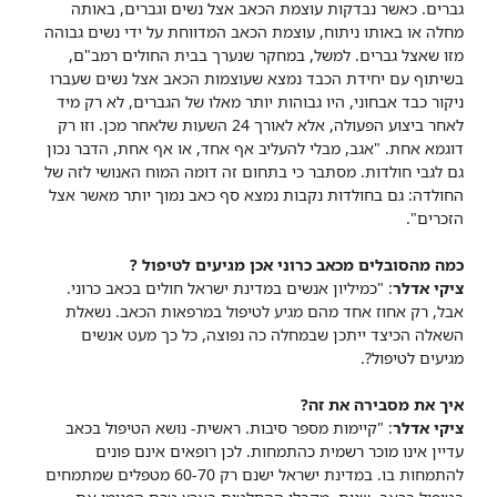
גברים. כאשר נבדקות עוצמת הכאב אצל נשים וגברים, באותה
מחלה או באותו ניתוח, עוצמת הכאב המדווחת על ידי נשים גבוהה
מזו שאצל גברים. למשל, במחקר שנערך בבית החולים רמב"ם,
בשיתוף עם יחידת הכבד נמצא שעוצמות הכאב אצל נשים שעברו
ניקור כבד אבחוני, היו גבוהות יותר מאלו של הגברים, לא רק מיד
לאחר ביצוע הפעולה, אלא לאורך 24 השעות שלאחר מכן. וזו רק
דוגמא אחת. "אגב, מבלי להעליב אף אחד, או אף אחת, הדבר נכון
גם לגבי חולדות. מסתבר כי בתחום זה דומה המוח האנושי לזה של
החולדה: גם בחולדות נקבות נמצא סף כאב נמוך יותר מאשר אצל
הזכרים".
כמה מהסובלים מכאב כרוני אכן מגיעים לטיפול ?
ציקי אדלר
: "כמיליון אנשים במדינת ישראל חולים בכאב כרוני.
אבל, רק אחוז אחד מהם מגיע לטיפול במרפאות הכאב. נשאלת
השאלה הכיצד ייתכן שבמחלה כה נפוצה, כל כך מעט אנשים
מגיעים לטיפול?.
איך את מסבירה את זה?
ציקי אדלר
: "קיימות מספר סיבות. ראשית- נושא הטיפול בכאב
עדיין אינו מוכר רשמית כהתמחות. לכן רופאים אינם פונים
להתמחות בו. במדינת ישראל ישנם רק 60-70 מטפלים שמתמחים