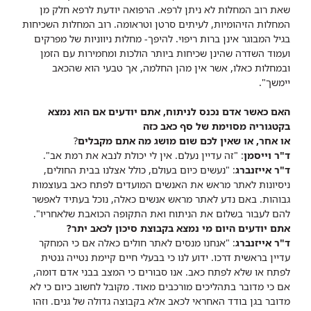
שאת רוב המחלות לא ניתן לרפא. הרפואה יודעת לרפא חלק מן
המחלות הזיהומיות, לעיתים סרטן וטראומה. רוב המחלות השכיחות
בגיל המבוגר אינן ברות ריפוי. להיפך- מחלות ניווניות של מפרקים
ועמוד השדרה שהינן שכיחות ביותר הולכות ומחמירות עם הזמן
ובמחלות כאלו, אשר אין מהן החלמה, אך טבעי הוא שהכאב
יימשך".
האם כאשר אדם נכנס לניתוח, אתם יודעים אם הוא נמצא
בקטגוריה מסוימת של סף כאב כזה
או אחר, או שאין לכם שום מושג מה אתם מקבלים
?
ד"ר וייסמן
: "זה עדיין נעלם. אין לי יכולת לנבא את רמת אב".
ד"ר אייזנברג
: "נעשים כיום בעולם, כולל אצלנו בבית החולים,
ניסיונות לאתר מראש את האנשים המועדים לפתח כאב בעוצמות
גבוהות. באם נדע לאתר מראש אנשים כאלה, נוכל בעתיד לאפשר
להם לעבור בשלום את הניתוח ואת התקופה הכואבת שלאחריו".
אתם יודעים היום מי נמצא בקבוצת סיכון לכאב יתר?
ד"ר אייזנברג
: "אנחנו מנסים לאתר חולים כאלה אם כי המחקר
עדיין בראשית דרכו. ידוע לנו כי בבעלי חיים קיימת נטייה גנטית
לפתח או שלא לפתח כאב. אנו סבורים כי המצב בבני אדם דומה,
אם כי מדובר בתהליכים מורכבים מאוד. מקובל לחשוב כיום כי לא
מדובר בגן בודד האחראי לכאב אלא בקבוצה גדולה של גנים. וזהו