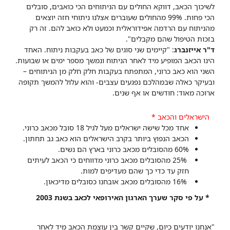
לשיכוך הכאב, דווקא החולים עם הניתוחים הכי כואבים, סובלים
הכי פחות. 99% מהחולים שעוברים אצלנו ניתוחי חזה יוצאים
מהניתוח עם הרדמה אפידוראלית וכמעט ולא כואב להם. זה רק
בזכות הטיפול שהם מקבלים".
ד"ר אייזנברג
: "קיימים שני סוגים של כאב בעקבות ניתוח. האחד
הינו הכאב המופיע מיד לאחר הניתוח ונמשך מספר ימים או שבועות.
השני הוא כאב כרוני, המתפתח בעקבות חלק חלק מן הניתוחים –
ובעיקר כאלה שבמהלכם נפגעים עצבים- והוא עלול להמשך תקופה
ארוכה מאוד: חודשים או אף שנים.
הישראלים והכאב *
אחד מכל
שישה ישראלים מעל לגיל 18 סובל מכאב כרוני.
הכאב הנפוץ ביותר בקרב הישראלים הוא כאב גב תחתון.
60% מהסובלים מכאב כרוני בארץ הם נשים.
25% מהסובלים מכאב כרוני מדווחים כי הכאב לעיתים
חזק עד כדי כך שהם מעדיפים למות.
16% מהסובלים מכאב אובחנו כסובלים מדיכאון.
* על פי סקר שערך הארגון האירופאי לכאב בשנת 2003
"אנחנו יודעים כיום, שקיים קשר בין עוצמת הכאב מיד לאחר