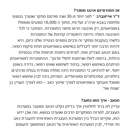
אז המורפיום איננו ממכר?
ד"ר אייזנברג
: " לפני יותר מ-30 שנה פורסם מחקר שנערך בנפגעי
מלחמה בצבא ארה"ב ועל פיו, מתוך כ-16,000 נפגעים שטופלו
באופיאטים, רק ארבעה הראו סימני התמכרות. הסתבר כי לכל
הארבעה האלה הייתה היסטוריה קודמת של התמכרות
כלשהי.בעקבות מחקר זה ורבים נוספים הנטייה שלנו כיום, היא
להיות הרבה יותר ליברלים בשימוש באופיאטים תחת פיקוח רפואי,
באם הכאב מצדיק זאת. לעיתים ניתנות תרופות אלה בכמויות
גדולות, בדומה לאלו שניתנות לחולי סרטן". ההתמכרות לאופיאטים
הניתנים בשימוש רפואי, בניגוד לשימוש שאינו רפואי, נדירה באופן
יחסי. יש להדגיש, כי התמכרות הינה מחלה מוגדרת בעלת מרכיבים
ביולוגיים, פסיכולוגיים וסוציאליים. המרחק בינה לבין שימוש רפואי
מושכל ומבוקר באופיאטים לצורך שיכוך כאב – הוא לצורך העניין בן
'שנות אור'.
הכאב - איך הוא כואב?
עדיין לא ברור לחלוטין איך בדיוק נקלט הכאב ומועבר במערכת
העצבים, למרות המחקרים הרבים שנערכו בנושא. מה שכן ידוע
הוא, שקיים הבדל בין המערכת העצבית האחראית להעברת כאב
חד ומיידי, לבין המערכת האחראית על הכאב המתמשך והעמום