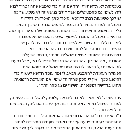
בטכניקות לא תרופתיות. יחד עם זאת כדי שימצא פתרון צריך לבוא
לחץ לשינוי גם מהמטופלים אשר קולם בנושא זה לא נשמע עד כה.
יש לכך משמעות רבה: לדוגמא, סיפור מתן האפידורל ליולדות
באנגליה. למרות שבארה"ב נכנסה לשימוש טכניקת שיכוך הכאב
בלידה באמצעות אפידורל כבר בשנות השמונים של המאה הקודמת,
הרופאים באנגליה התנגדו לאימוץ השיטה וטענו שהיא מסוכנת
ליולדת ולילוד. מה שהביא לשינוי בסופו של דבר היה לחצן של
הנשים. דבר דומה יכול להתרחש גם בנושא הטיפול בכאב
בפרוצדורות השונות. אנשים שואלים תמיד עד כמה הפעולה
מסוכנת , מה הסיכון שהבדיקה או הטיפול יגרמו לי נזק, אבל כמעט
לא שואלים על הכאב. לו היה המטופל שואל את רופאו האם
הפעולה העומדת להתבצע תכאב לי ומה עומד הרופא לעשות כדי
להימנע מכך - אין לי ספק שהיה חל שינוי. אם המערכת הרפואית
תחוש בדרישה לנושא זה, השינוי יבוצע מהר יותר ".
ענת עומר: "לא תמיד. לא בחולים אונקולוגים, למשל. הרבה פעמים,
למרות הטיפול במחלה ולעיתים רבות אף עקב הטפולים, הכאב אינו
חדל ואף מתגבר".
ד"ר אייזנברג:
"הכאב הכרוני מהווה אנטי-תזה לכך. בחולי סוכרת
מתפתחת לעיתים פגיעה עצבית כואבת. מעטים הסיכויים לפתור
את בעיית הכאב, גם אם איזון הסוכרת מיטבי. מעבר לכך יש לזכור