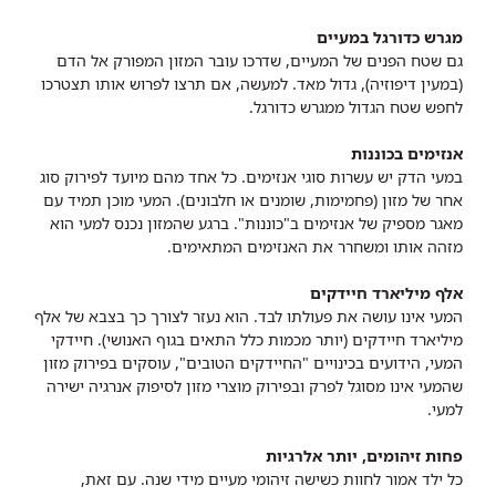
מגרש כדורגל במעיים
גם שטח הפנים של המעיים, שדרכו עובר המזון המפורק אל הדם
(במעין דיפוזיה), גדול מאד. למעשה, אם תרצו לפרוש אותו תצטרכו
לחפש שטח הגדול ממגרש כדורגל.
אנזימים בכוננות
במעי הדק יש עשרות סוגי אנזימים. כל אחד מהם מיועד לפירוק סוג
אחר של מזון (פחמימות, שומנים או חלבונים). המעי מוכן תמיד עם
מאגר מספיק של אנזימים ב"כוננות". ברגע שהמזון נכנס למעי הוא
מזהה אותו ומשחרר את האנזימים המתאימים.
אלף מיליארד חיידקים
המעי אינו עושה את פעולתו לבד. הוא נעזר לצורך כך בצבא של אלף
מיליארד חיידקים (יותר מכמות כלל התאים בגוף האנושי). חיידקי
המעי, הידועים בכינויים "החיידקים הטובים", עוסקים בפירוק מזון
שהמעי אינו מסוגל לפרק ובפירוק מוצרי מזון לסיפוק אנרגיה ישירה
למעי.
פחות זיהומים, יותר אלרגיות
כל ילד אמור לחוות כשישה זיהומי מעיים מידי שנה. עם זאת,