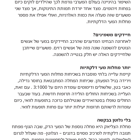
השיפור בהיגיינה בעולם המערבי גורמת לכך שהילדים לוקים כיום
בפחות זיהומים. מצד אחד יורדת תמותת התינוקות, אך מצד שני
משערים שזה מעלה את כמות האלרגיות, ואולי אפילו את מספר
מחלות המעי הדלקתיות.
חיידקים משמינים?
לאחרונה הבחינו המדענים שהרכב החיידקים במעי של אנשים
הנוטים להשמנה שונה מזה של אנשים רזים. משערים שייתכן
שלחיידקים האלה יש חלק בנטייה להשמנה.
יותר מחלות מעי דלקתיות
קיימת עלייה בלתי מוסברת בשכיחות מחלות המעי הדלקתיות
וירידה בגיל הופעתן. שכיחות המחלה המתבטאת בחוסר גדילה,
כאבי בטן, שלשולים ודימומים עומדת היום על 3:1000 . עם זאת,
העלייה בשכיחות החולים הולידה תרופות חדשות. בעוד שבעבר
החולים טופלו בסטרואידים שנטילתם כרוכה בתופעות לוואי, כיום
עומדות לרשותם תרופות יעילות יותר עם פחות תופעות לוואי.
בלי גלוטן בבקשה
מחלת הצליאק היא מחלה נוספת של המעי הדק, שבה הגוף מפתח
תגובה דלקתית למרכיב מסוים בדגנים – הגלוטן- מה שעלול לגרום
לשלשולים, לחוסר ברזל, לתת משקל ולתסמינים נוספים. חולי