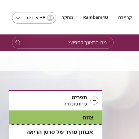
בחירת
קריירה
Rambam4U
מחקר
HE עברית
שפה
-
שים
מה
לב,
ברצונך
בבחירת
לחפש?
שפה
תועבר
לאתר
בשפה
המבוקשת
תפריט
כירורגית חזה
צוות
אבחון מהיר של סרטן הריאה