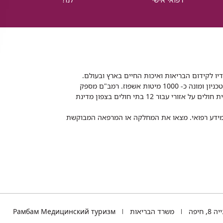
דיו לקידום הבריאות ואיכות החיים בארץ ובעולם.
רמב"ם הוא בית חולים ממשלתי אקדמי, המסונף לפקולטה לרפואה של הטכניון ומונה כ- 1000 מיטות אשפוז. רמב"ם מספק
שירותי רפואה לכ-2,700,000 תושבים, צה"ל וכוחות הביטחון, ומשמש כבית חולים על אזורי עבור 12 בתי חולים בצפון מדינת
 ומידע רפואי. מצאו את המחלקה או המרפאה המבוקשת
TEL
 חיפה
משרד הבריאות
Рамбам Медицинский туризм