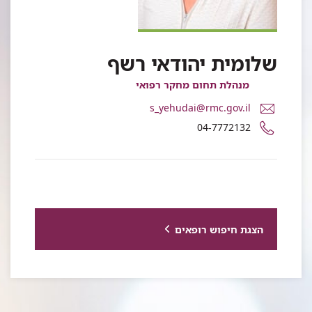
שלומית יהודאי רשף
מנהלת תחום מחקר רפואי
דואר
s_yehudai@rmc.gov.il
אלקטרוני
מספר
04-7772132
ד"ר
טלפון
שלומית
של
יהודאי
ד"ר
רשף
שלומית
יהודאי
רשף
הצגת חיפוש רופאים