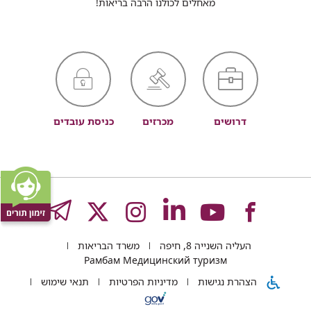
מאחלים לכולנו הרבה בריאות!
דרושים
מכרזים
כניסת עובדים
לעמוד
לעמוד
לעמוד
לעמוד
לעמוד
GRAM
העליה השנייה 8, חיפה
משרד הבריאות
של
של
של
של
של
Рамбам Медицинский туризм
הצהרת נגישות
מדיניות הפרטיות
תנאי שימוש