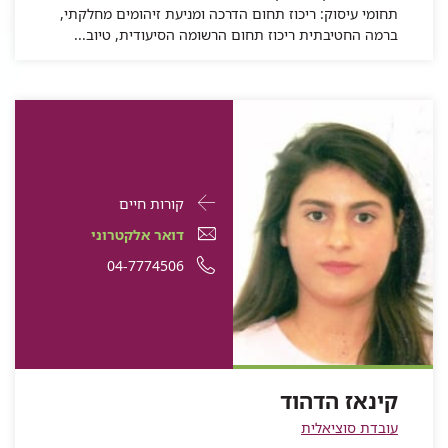
תחומי עיסוק: ריכוז תחום הדרכה ומניעת זיהומים מחלקתי,
ברמה החטיבתית ריכוז תחום הרשומה הסיעודית, טיוב...
פרטי
עבור
קורות חיים
התקשרות
קינאז
דואר
עבור
דואר אלקטרוני
עבור
הדהוד
אלקטרוני
קינאז
עבור
מספר
04-7774506
קינאז
הדהוד
עבור
קינאז
הדהוד
קינאז
טלפון
קינאז
הדהוד
הדהוד
של
הדהוד
קינאז
הדהוד
קינאז הדהוד
עובדת סוציאלית