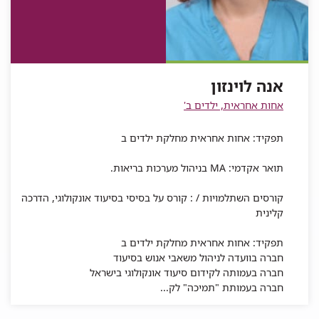
לוינזון
עבור
אנה
לוינזון
אנה
טלפון
אנה
לוינזון
לוינזון
של
לוינזון
אנה
לוינזון
אנה לוינזון
אחות אחראית, ילדים ב'
תפקיד: אחות אחראית מחלקת ילדים ב
תואר אקדמי: MA בניהול מערכות בריאות.
קורסים השתלמויות / : קורס על בסיסי בסיעוד אונקולוגי, הדרכה
קלינית
תפקיד: אחות אחראית מחלקת ילדים ב
חברה בוועדה לניהול משאבי אנוש בסיעוד
חברה בעמותה לקידום סיעוד אונקולוגי בישראל
חברה בעמותת "תמיכה" לק...