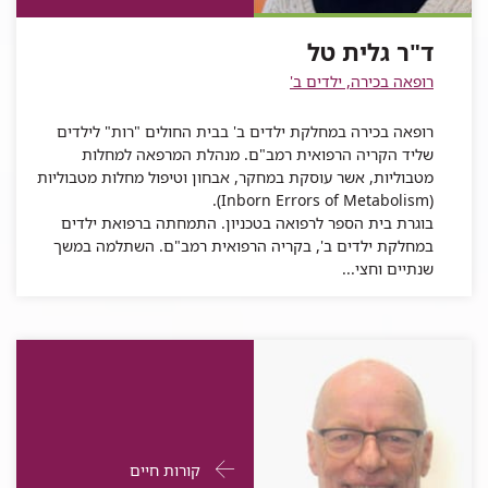
ד"ר
גלית
טל
גלית
של
גלית
טל
טל
ד"ר
ד"ר גלית טל
טל
גלית
רופאה בכירה, ילדים ב'
טל
רופאה בכירה במחלקת ילדים ב' בבית החולים "רות" לילדים
שליד הקריה הרפואית רמב"ם. מנהלת המרפאה למחלות
מטבוליות, אשר עוסקת במחקר, אבחון וטיפול מחלות מטבוליות
(Inborn Errors of Metabolism).
בוגרת בית הספר לרפואה בטכניון. התמחתה ברפואת ילדים
במחלקת ילדים ב', בקריה הרפואית רמב"ם. השתלמה במשך
שנתיים וחצי...
פרטי
עבור
קורות חיים