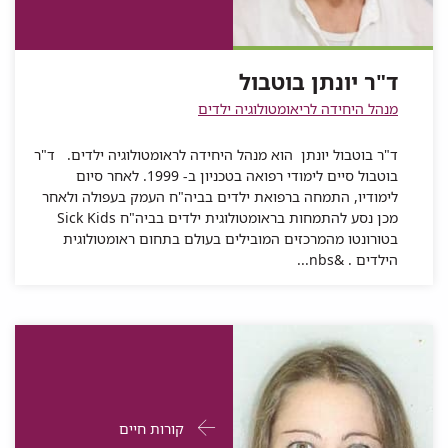
בוטבול
ד"ר
יונתן
בוטבול
יונתן
של
יונתן
בוטבול
בוטבול
ד"ר
בוטבול
ד"ר יונתן בוטבול
יונתן
מנהל היחידה לריאומטולוגיה ילדים
בוטבול
ד"ר בוטבול יונתן הוא מנהל היחידה לראומטולוגיה ילדים. ד"ר
בוטבול סיים לימודי רפואה בטכניון ב- 1999. לאחר סיום
לימודיו, התמחה ברפואת ילדים בביה"ח העמק בעפולה ולאחר
מכן נסע להתמחות בראומטולוגית ילדים בביה"ח Sick Kids
בטורונטו מהמרכזים המובילים בעולם בתחום ראומטולוגית
הילדים . &nbs...
פרטי
עבור
קורות חיים