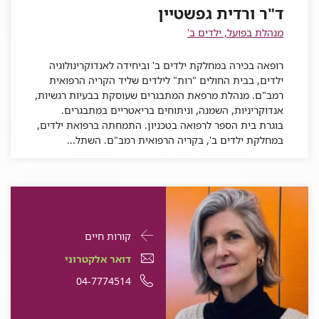
ד"ר ורדית גפשטיין
גפשטיין
ורדית
מנהלת בפועל, ילדים ב'
גפשטיין
רופאה בכירה במחלקת ילדים ב' וביחידה לאנדוקרינולוגיה
ילדים, בבית החולים "רות" לילדים שליד הקריה הרפואית
רמב"ם. מנהלת מרפאת המתבגרים שעוסקת בבעיות רגשיות,
אנדוקריניות, השמנה, וניתוחים בריאטריים במתבגרים.
בוגרת בית הספר לרפואה בטכניון. התמחתה ברפואת ילדים,
במחלקת ילדים ב', בקריה הרפואית רמב"ם. השתל...
פרטי
עבור
קורות חיים
התקשרות
ד"ר
דואר
עבור
דואר אלקטרוני
עבור
גלית
אלקטרוני
ד"ר
עבור
מספר
04-7774514
ד"ר
גלית
טל
עבור
ד"ר
גלית
ד"ר
טלפון
טל