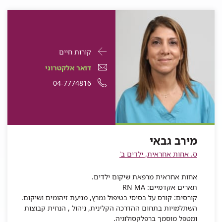
פרטי
עבור
קורות חיים
התקשרות
מירב
דואר
עבור
דואר אלקטרוני
עבור
גבאי
אלקטרוני
מירב
עבור
מספר
04-7774816
מירב
גבאי
עבור
מירב
גבאי
מירב
טלפון
מירב
גבאי
גבאי
של
גבאי
מירב
מירב גבאי
גבאי
ס. אחות אחראית, ילדים ב'
אחות אחראית מרפאת שיקום ילדים.
תארים אקדמיים: RN MA
קורסים: קורס על בסיסי בטיפול נמרץ, מניעת זיהומים ושיקום.
השתלמויות בתחום ההדרכה הקלינית, ניהול , הנחית קבוצות
ומטפל מוסמך ברפלקסולוגיה.