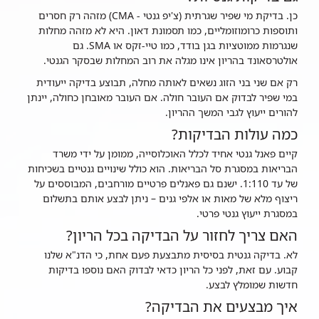
כן. בדיקת מי שפיר שגרתית (צ'יפ גנטי - CMA) מזהה רק חסרים
ותוספות כרומוזומליים, כמו תסמונת דאון. היא לא מזהה מחלות
שנגרמות ממוטציות בגן בודד, כמו טיי-זקס או SMA. גם
אולטרסאונד בהריון אינו מגלה את רוב המחלות שבסקר הגנטי.
רק אם שני בני הזוג נשאים לאותה מחלה, תבוצע בדיקה ייעודית
במי שפיר לבדוק אם העובר חולה. אם העובר מאובחן כחולה, יינתן
להורים ייעוץ לגבי המשך ההריון.
כמה עולות הבדיקות?
קיים פאנל גנטי אחיד לכלל האוכלוסייה, ממומן על ידי משרד
הבריאות במסגרת סל הבריאות. הוא כולל שינויים גנטיים בשכיחות
של עד 1:110. ישנם גם פאנלים פרטיים מורחבים, המבוססים על
ריצוף מלא של מאות או אלפי גנים – ניתן לבצע אותם בתשלום
במסגרת ייעוץ גנטי פרטי.
האם צריך לחזור על הבדיקה בכל הריון?
לא. בדיקה גנטית בסיסית מתבצעת פעם אחת, כי הדנ"א שלנו
קבוע. עם זאת, לפני כל הריון כדאי לבדוק האם נוספו בדיקות
חדשות שמומלץ לבצע.
איך מבצעים את הבדיקה?