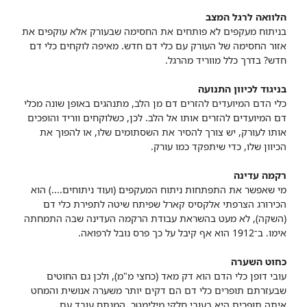
הלוואה לרגל המצב
בניתוח מעקפים לא פותחים את החסימה שבעורק אלא עוקפים את
אזור החסימה של העורק עם כלי דם חדש. מאיפה לוקחים כלי דם
חדש? בדרך כלל מווריד מהרגל.
בניגוד לכיוון התנועה
כלי הדם המיועדים להזרים דם מן הלב, מתנהגים באופן שונה מכלי
דם המיועדים להזרים אותו אל הלב. לכן, כשלוקחים ווריד והופכים
אותו לעורק, יש צורך להסיר את השסתומים שלו, או להפוך את
הכיוון שלו, כדי שיתפקד כמו עורק.
רקמה עדינה
מי שאפשר את התפתחות ניתוח המעקפים (ועוד ניתוחים....) הוא
הכירורג הצרפתי אלקסיס קארל שפיתח שיטה לתפירת כלי דם
(השקה), לא מעט בהשראת עבודת הרקמה העדינה שבה התמחתה
אימו. ב־1912 הוא אף קיבל על כך פרס נובל לרפואה.
כחוט השערה
עובי דופן כלי הדם הוא דק מאד (כחצי מ"מ), ולכן גם החוטים
שבעזרתם תופרים כלי דם הם דקים יותר משערה אנושית והמחט
איתה תופרים היא בעובי חלקי מילימטר. המנתח עובד עם