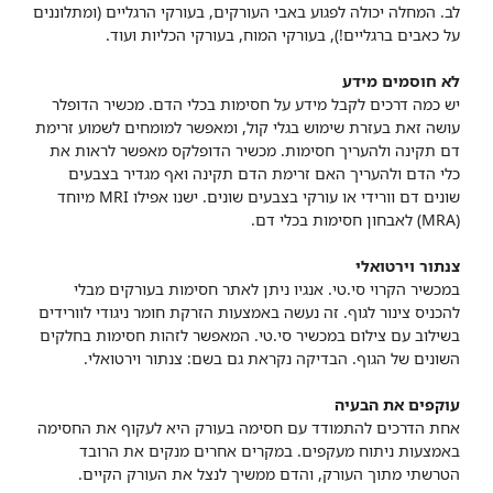
לב. המחלה יכולה לפגוע באבי העורקים, בעורקי הרגליים (ומתלוננים
על כאבים ברגליים!), בעורקי המוח, בעורקי הכליות ועוד.
לא חוסמים מידע
יש כמה דרכים לקבל מידע על חסימות בכלי הדם. מכשיר הדופלר
עושה זאת בעזרת שימוש בגלי קול, ומאפשר למומחים לשמוע זרימת
דם תקינה ולהעריך חסימות. מכשיר הדופלקס מאפשר לראות את
כלי הדם ולהעריך האם זרימת הדם תקינה ואף מגדיר בצבעים
שונים דם וורידי או עורקי בצבעים שונים. ישנו אפילו MRI מיוחד
(MRA) לאבחון חסימות בכלי דם.
צנתור וירטואלי
במכשיר הקרוי סי.טי. אנגיו ניתן לאתר חסימות בעורקים מבלי
להכניס צינור לגוף. זה נעשה באמצעות הזרקת חומר ניגודי לוורידים
בשילוב עם צילום במכשיר סי.טי. המאפשר לזהות חסימות בחלקים
השונים של הגוף. הבדיקה נקראת גם בשם: צנתור וירטואלי.
עוקפים את הבעיה
אחת הדרכים להתמודד עם חסימה בעורק היא לעקוף את החסימה
באמצעות ניתוח מעקפים. במקרים אחרים מנקים את הרובד
הטרשתי מתוך העורק, והדם ממשיך לנצל את העורק הקיים.