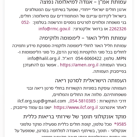
עמותת אמ"ן – אגודה למיאלומה נפוצה
ארגון חולים ישראלי ייחודי, שפועל בשיתוף עם המטולוגים
בישראל לקידום עניינם של המתמודדים עם מיאלומה: חולים,
בני משפחה ומלווים לפרטים נוספים והרשמה בטלפון:
052-
2262326
או בדואר אלקטרוני:
info@rmc.gov.il
עמותת חליל האור – לימפומה ולוקימיה
עמותת חליל האור לחולי לימפומה ולוקמיה מספקת מידע ותמיכה
לחולים בכל סוגי הלוקמיות (סרטן הדם), כל סוגי הלימפומות ו-
MPN. טלפון. 054-6060422 דוא"ל.
info@halil.org.il
באתר העמותה
https://amen.org.il
. אפשר גם להתעדכן
בפייסבוק העמותה.
העמותה הישראלית לסרטן ריאה
העמותה עוסקת בסוגיות הקשורות בחולי סרטן ריאה ובני
משפחותיהם. מלווה את החולים והמלווים,
דרכי התקשרות :
054-5810385
,
ilcf.org.sup@gmail.com
לאתר אינטרנט:
https://www.ilcf.org.il
ישנו גם עמוד פייסבוק .
מוקד אונקולוגי תומך של שירותי בריאות כללית
9585*
מכל טלפון, קופת חולים כללית מפעילה מוקד טלפוני
אונקולוגי - תומך, בשיתוף האגודה למלחמה בסרטן, שמופעל על
ידי אחיות אונקולוגיות ונותן מענה מקצועי ומיומן,