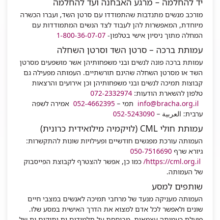
יד להחלמה – מרגע האבחנה ועד להחלמה
מורכב מנשים מתנדבות שהתמודדו עם סרטן השד, ועברו הכשרה
מיוחדת, המאפשרות להן לעבוד לצד הנשים המתמודדות עם
המחלה מתוך ניסיון אישי בטלפון-
1-800-36-07-07
עמותת ברכה – סרטן השד וסרטן השחלה
עמותת ברכה פונה לנשים ובני משפחותיהן אשר מושפעים מסרטן
השד או מסרטן השחלה שהינם תורשתיים. העמותה מפעילה גם
קבוצות תמיכה לנשים ובני משפחותיהן וכן אירועים והרצאות
טלפון להשארת הודעות:
072-2332974
info@bracha.org.il
תמי –
052-4662395
אמירה לשפה
ערבית: العربية –
5243090-052
עמותת חולי CML (לויקמיה מילואידית כרונית)
העמותה עורכת מפגשים חודשיים ופעילויות שונות להתקשרות:
גיורא שרף
050-7516690
https://cml.org.il/
כמו כן, אפשר להצטרף לקבוצת הפייסבוק
של העמותה.
שותפים למסע
העמותה מעניקה מנעד של מרחבי תמיכה לאנשים במצבי חיים
שונים ולאפשר לכל אדם למצוא את הדרך האישית במסע שלו.
פועלת כעמותה עצמאית, מבוססת על תלמידים.ות ותיקים.ות של