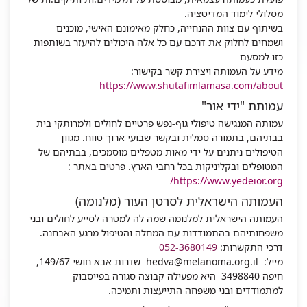
מסלולי לימוד המדיטציה.
בשיתוף עם צוות ההנחייה, כחלק מאימונם האישי, מוכנים
ושמחים לחלוק את דרכם עם כל אלה היכולים להיעזר בשותפות
כזו למסעם
מידע על העמותה ויצירת קשר בקישור:
https://www.shutafimlamasa.com/about
עמותת "ידי אור"
עמותה המנגישה טיפולי גוף-נפש פרטיים לחולים ולמרותקי בית
בבתיהם, בתמורה סמלית ובקשר שבועי ארוך טווח. מגוון
הטיפולים ניתנים על ידי מאות מטפלים מוסמכים, בבתיהם של
המטופלים ובקליניקות בכל רחבי הארץ. פרטים באתר :
https://www.yedeior.org/
העמותה הישראלית לסרטן העור (מלנומה)
העמותה הישראלית למלנומה שמה לה למטרה לסייע לחולים ובני
משפחותיהם בהתמודדות עם המחלה והטיפול מרגע האבחנה.
דרכי התקשרות:
052-3680149
מייל:
hedva@melanoma.org.il
שדרות אבא חושי 149/67,
חיפה 3498840 היא מפעילה קבוצה סגורה בפייסבוק
למתמודדים ובני משפחה התייעצות ותמיכה.