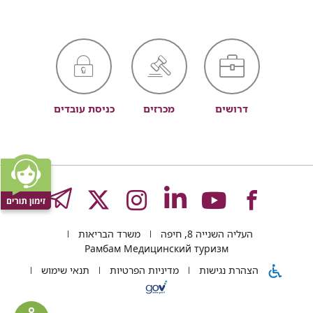
דרושים
מכרזים
כניסת עובדים
לעמוד
לעמוד
לעמוד
לעמוד
לעמוד
GRAM
העליה השנייה 8, חיפה
משרד הבריאות
של
של
של
של
של
Рамбам Медицинский туризм
הצהרת נגישות
מדיניות הפרטיות
תנאי שימוש