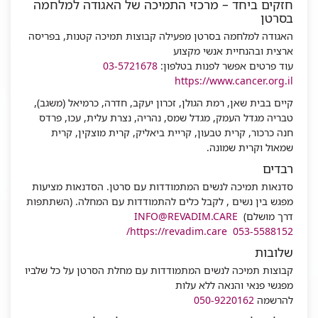
חזקים ביחד – מרכזי התמיכה של האגודה למלחמה
בסרטן
האגודה למלחמה בסרטן מפעילה קבוצות תמיכה קטנות, בפריסה
ארצית ובהנחיית אנשי מקצוע
עוד פרטים אפשר לפנות בטלפון:
03-5721678
https://www.cancer.org.il
קיים בבית שאן, רמת הגולן, זכרון יעקב, חדרה, כרמיאל (משגב),
טבריה מגדל העמק, מגדל שמס, נהריה, נצרת עלית, עכו, פרדס
חנה כרכור, קרית טבעון, קריית ביאליק, קרית מוצקין, קרית
שמאול וקרית שמונה.
רבדים
סדנאות תמיכה לנשים המתמודדות עם סרטן. הסדנאות מציעות
מפגש בין נשים , לקבל כלים להתמודדות עם המחלה. (השתתפות
דרך מושלם)
INFO@REVADIM.CARE
https://revadim.care/
053-5588152
שלובות
קבוצות תמיכה לנשים המתמודדות עם מחלת הסרטן על כל שלביו
מפגשי פנאי והנאה ללא עלות
להרשמה
050-9220162