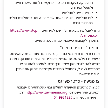
התעסוקה בעקבות הסרטן, ומתקשים לחזור לשגרת חיים
ולמעגל העבודה
קבוצת ריצה למחלימים
לוח מחלימים בוגרים באתר לפי אבחנה ומגדר שמלווים חולים
בתחילת דרכם
ניתן לקבל מידע באתר ולהרשם לשירותים:
https://www.stop-
cancer.co.il/
להצטרף לקבוצות פייסבוק סגורות לפני נושאים
תכנית "בוחרים בחיים"
מורכבת מסדרת מפגשי הנחייה, טיולים וסדנאות העשרה והעצמה
לצעירים בגילאי 18-30 שסיימו טיפולים ומחלימים מסרטן, במטרה
לסייע להם לגבש חזון אישי ודרך חיים, לאפשר להתנדב או
להתגייס לצה"ל, להתחיל לימודים אקדמיים ולחזק את אמונן
בגופם ובנפשם
צו מניעה - סרטן מעי גס
קבוצות פייסבוק המיועדת לחולים ובני משפחותיהם -קבוצת
תמיכה, אתר אינטרנט:
http://www.zav-menia.org
דרכי
התקשרות לשירות:
04-9931825