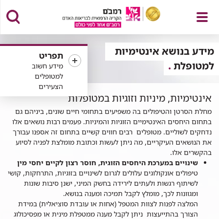
פתח
מידע בנושא אינטימיות
תפריט
למטופלת
מידע חשוב
למטופלים
הצעירים
ידע
תפריט
אינטימיות, מיניות וזוגיות במטופלות
נושא
מחלת הסרטן והטיפולים בה משפיעים בתחומי חיים שונים, ביניהם גם
ינטימיות
בתחום היחסים האינטימיים הזוגיות והמיניות. פעמים רבות נושאים אלו
מטופלת
נדחקים לשוליים. מטופלים רבים חווים קשיים בתחום זה אספנו עבורך
את הנושאים העיקריים, מה ניתן לעשות וכתובת מומלצת לפניה לסיוע
בהקשרים אלו.
שינויים במערכת היחסים הזוגית, חוסר רצון לקיים יחסי מין
טיפולים אונקולוגים עלולים לגרום לשינויים בזוגיות, התרחקות, קושי
לשיתוף רגשות ולעתים לירידה בחשק המיני, ישנן סיבות שונות
ומגוונות לכך, מומלץ לקבל תמיכה ומענה בנושא.
המלצה לפנות לצוות המטפל (אחות או עובדת סוציאלית) במידת
הצורך בהתייעצות ניתן לקבל מענה ממטפלת מינית או מפסיכולוג