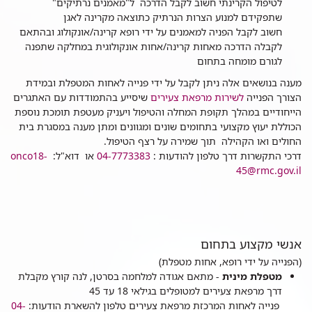
לטיפול הקרינתי חשוב לקבל הדרכה ל"מאמנים נרתיקים"
שתפקידם למנוע הצרות הנרתיק כתוצאה מקרינה לאגן
חשוב לקבל הפניה למאמנים על ידי רופא קרינה/אונקולוג ובהתאם
לקבלה הדרכה מאחות קרינה/אחות אונקולוגית במחלקה שתפנה
לגורם מומחה בתחום
מענה בנושאים אלה ניתן לקבל על ידי פנייה לאחות המטפלת ובמידת
הצורך הפנייה
לשירות מרפאת צעירים
שיסייע בהתמודדות עם האתגרים
הייחודיים במהלך תקופת המחלה והטיפול ויעניק מעטפת תומכת נוספת
הכוללת יעוץ מקצועי בתחומים שונים ומגוונים ומתן מענה במסגרת בית
החולים ואו הקהילה תוך שמירה על רצף הטיפול.
דרכי התקשרות דרך טלפון להודעות :
04-7773383
או דוא"ל:
onco18-
45@rmc.gov.il
אנשי מקצוע בתחום
(הפנייה על ידי רופא, אחות מטפלת)
מטפלת מינית
- מתאם אגודה למלחמה בסרטן, לנה קורץ מקבלת
דרך מרפאת צעירים למטופלים בגילאי 18 עד 45
פנייה לאחות המרכזת מרפאת צעירים טלפון להשארת הודעות:
04-