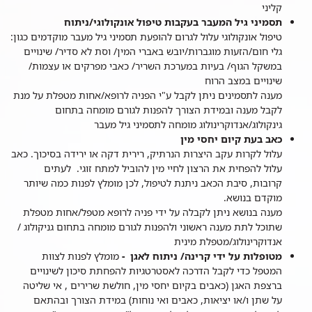
קליני
תסמיני גיל המעבר בעקבות טיפול אונקולוגי/ניתוח
טיפול אונקולוגי עלול לגרום להופעת תסמיני גיל מעבר מוקדמים כגון:
גלי חום/הזעות מוגברות/יובש באברי המין/ וסת לא סדיר/ שינויים
במשקל הגוף/ בעיות במערכת השריר/ כאבי מפרקים או עצמות/
שינויים במצב הרוח
מענה לתסמינים ניתן לקבל ע"י הפניה לרופא/אחות מטפלת על מנת
לקבל מענה ובמידת הצורך להפנות לגורם מומחה בתחום
גינקולוג/אנדוקרינולוג מומחה לתסמיני גיל מעבר
כאב בעת קיום יחסי מין
עלול לקרות עקב היצרות הנרתיק, רירית דקה או ירידה בסיכוך. כאב
עלול להפחית את הרצון לחיי מין להוביל למתח זוגי. לעתים
קרובות, סיבת הכאב ניתנת לטיפול, לכן מומלץ לפנות כמה שיותר
מוקדם בנושא.
מענה בנושא ניתן לקבלה על ידי פניה לרופא מטפל/אחות מטפלת
שתוכל לתת מענה ראשוני ולהפנות לגורם מומחה בתחום גניקולוג /
אנדוקרינולוג/מטפלת מינית
מטופלות על ידי קרינה/ ניתוח לאגן -
מומלץ לפנות לצוות
המטפל כדי לקבל הדרכה לאסטרטגיות להפחתת סיכון לשינויים
ברצפת האגן (כאבים בקיום יחסי מין, חולשת שרירים , אי שליטה
על שתן ו/או יציאות, כאבים ואי נוחות) במידת הצורך ובהתאם