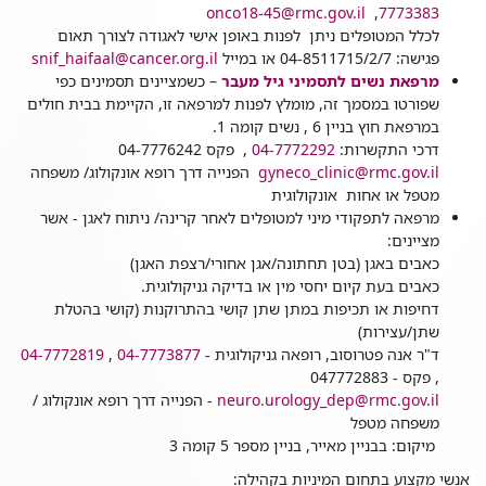
onco18-45@rmc.gov.il
,
7773383
לכלל המטופלים ניתן לפנות באופן אישי לאגודה לצורך תאום
פגישה: 04-8511715/2/7 או במייל
snif_haifaal@cancer.org.il
מרפאת נשים לתסמיני גיל מעבר
– כשמציינים תסמינים כפי
שפורטו במסמך זה, מומלץ לפנות למרפאה זו, הקיימת בבית חולים
במרפאת חוץ בניין 6 , נשים קומה 1.
דרכי התקשרות:
04-7772292
, פקס 04-7776242
gyneco_clinic@rmc.gov.il
הפנייה דרך רופא אונקולוג/ משפחה
מטפל או אחות אונקולוגית
מרפאה לתפקודי מיני למטופלים לאחר קרינה/ ניתוח לאגן - אשר
מציינים:
כאבים באגן (בטן תחתונה/אגן אחורי/רצפת האגן)
כאבים בעת קיום יחסי מין או בדיקה גניקולוגית.
דחיפות או תכיפות במתן שתן קושי בהתרוקנות (קושי בהטלת
שתן/עצירות)
ד"ר אנה פטרוסוב, רופאה גניקולוגית -
04-7773877
,
04-7772819
, פקס - 047772883
neuro.urology_dep@rmc.gov.il
- הפנייה דרך רופא אונקולוג /
משפחה מטפל
מיקום: בבניין מאייר, בניין מספר 5 קומה 3
אנשי מקצוע בתחום המיניות בקהילה: