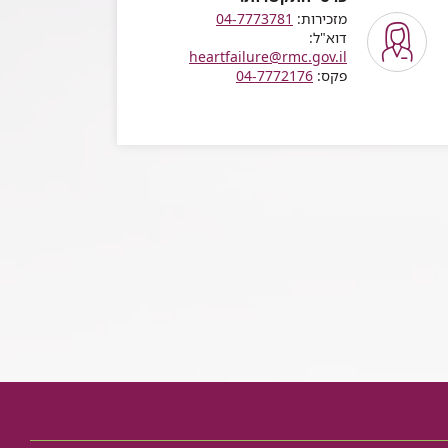
מזכירות:
04-7773781
דוא"ל:
heartfailure@rmc.gov.il
פקס:
04-7772176