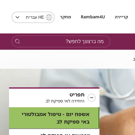
בחירת
קריירה
Rambam4U
מחקר
HE עברית
שפה
-
שים
מה
לב,
ברצונך
בבחירת
לחפש?
שפה
ב
תועבר
לאתר
בשפה
המבוקשת
תפריט
היחידה לאי ספיקת לב
אשפוז יום - טיפול אמבולטורי
באי ספיקת לב