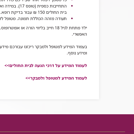
התחייבות כספית (טופס 17). במידה ואין ברשותך התחייבות כספית, ניתן לשלם ברוב מרפאות
בית החולים 150 ₪ עבור בדיקת רופא. יש לברר זאת בעת קביעת התור.
תעודה מזהה הכוללת תמונה. מטופל לל
ילד מתחת לגיל 18 חייב בליווי הורה או אפוטרופוס
.
האפשרי
.
בעמוד המידע למטופל ולמבקר ריכזנו עבורכם מידע ח
ומידע נוסף.
לעמוד המידע על דרכי הגעה לבית החולים>>
לעמוד המידע למטופל ולמבקר
>>