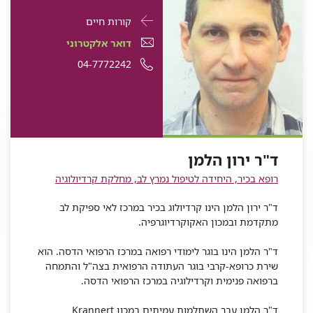
פרטי
עבור
קורות חיים
התקשרות
ד"ר
דואר
דואר אלקטרוני
עבור
ירון
אלקטרוני
מספר
04-7772242
ד"ר
ירון
הלמן
ד"ר
טלפון
הלמן
ירון
של
הלמן
ד"ר
ירון
ד"ר ירון הלמן
הלמן
רופא בכיר, היחידה לטיפול נמרץ לב, מחלקת קרדיולוגיה
ד"ר ירון הלמן הינו קרדיולוג בכיר במרכז לאי ספיקת לב
מתקדמת ובמכון האקוקרדיוגרפיה.
ד"ר הלמן הינו בוגר לימודי רפואה במרכז הרפואי הדסה. הוא
שירת כרופא-קרבי בוגר העתודה הרפואית בצה"ל והתמחה
ברפואה פנימית וקרדילוגיה במרכז הרפואי הדסה.
ד"ר הלמן עבר השתלמות עמיתים במכון Krannert