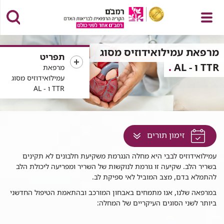
פתח
מרפאת עמילואידוזיס מסוג
תפריט
TTR ו - AL
מרפאת
עמילואידוזיס מסוג
TTR ו - AL
תפריט
לחץ
זימון תורים
למעבר
רפאת
עמילואידוזיס לבבי היא מחלה הנגרמת משקיעת חלבונים לא תקינים
לתוכן
מילואידוזיס
בשריר הלב. שקיעה זו גורמת לנוקשות של השריר ומפריעה ליכולת הלב
זה
להתמלא בדם, מצב המוביל לאי ספיקת לב.
בדף
במרפאה שלנו, אנו מתמחים באבחון המורכב ובהתאמת הטיפול החדשני
ביותר לשני הסוגים העיקריים של המחלה: