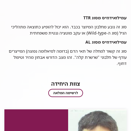
עמילואידוזיס מסוג TTR
סוג זה נובע מחלבון המיוצר בכבד. הוא יכול להופיע כתוצאה מתהליכי
הגיל (סוג ה-Wild-type) או עקב מוטציה גנטית משפחתית
עמילואידוזיס מסוג AL
סוג זה קשור למחלה של תאי הדם (בדומה למיאלומה נפוצה) המייצרים
עודף של חלבוני "שרשרת קלה". זהו מצב הדורש אבחון מהיר וטיפול
דחוף.
צוות היחידה
צוות
לרשימה המלאה
היחידה