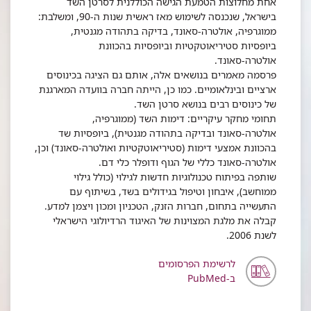
אחת מחלוצות הטמעת הגישה הכוללנית לסרטן השד
בישראל, שנכנסה לשימוש מאז ראשית שנות ה-90, ומשלבת:
ממוגרפיה, אולטרה-סאונד, בדיקה בתהודה מגנטית,
ביופסיות סטיריאוטקטיות וביופסיות בהכוונת
אולטרה-סאונד.
פרסמה מאמרים בנושאים אלה, אותם גם הציגה בכינוסים
ארציים ובינלאומיים. כמו כן, הייתה חברה בוועדה המארגנת
של כינוסים רבים בנושא סרטן השד.
תחומי מחקר עיקריים: דימות השד (ממוגרפיה,
אולטרה-סאונד ובדיקה בתהודה מגנטית), ביופסיות שד
בהכוונת אמצעי דימות (סטיריאוטקטיות ואולטרה-סאונד) וכן,
אולטרה-סאונד כללי של הגוף ודופלר כלי דם.
שותפה בפיתוח טכנולוגיות חדשות לגילוי (כולל גילוי
ממוחשב), איבחון וטיפול בגידולים בשד, בשיתוף עם
התעשייה בתחום, חברות הזנק, הטכניון ומכון ויצמן למדע.
קבלה את מלגת המצוינות של האיגוד הרדיולוגי הישראלי
לשנת 2006.
לרשימת הפרסומים
ב-PubMed