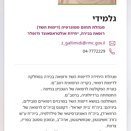
גלמידי
מנהלת תחום ממוגרפיה (דימות השד)
רופאה בכירה, יחידת אולטראסאונד ודופלר
דואר
z_gallimidi@rmc.gov.il
אלקטרוני
מספר
04-7772229
ד"ר
טלפון
זהבה
של
גלמידי
ד"ר
זהבה
מנהלת היחידה לדימות השד ורופאה בכירה במחלקה
גלמידי
לדימות רפואי, בקריה הרפואית רמב"ם.
בוגרת הפקולטה לרפואה של הטכניון בחיפה .
התמחתה ברדיולוגיה, ברמב"ם.
השתלמה בנושא דימות השד במרכזים רפואיים מובילים,
ביניהם: ביה"ח 'בית ישראל'- דקוננס (ביה"ס לרפואה של
הרווארד), ביה"ח האוניברסיטאי של פילדלפיה, ביה"ח ע"ש
ג'ורג' וושינגטון, שבוושינגטון, ארה"ב, ובמכון גוסטב בפריז,
צרפת.