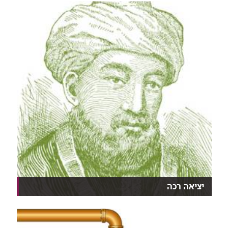
ברמב"...
יציאה רכה
רגע לרמב"םהתובנות הבריאותיות של הרמב"ם בראי הידע
ה...