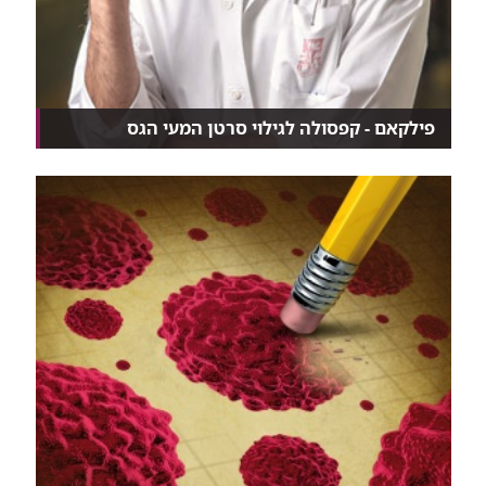
פילקאם - קפסולה לגילוי סרטן המעי הגס
הכירו את PillCam Colon 2: גלולת מצלמה זעירה לגילוי...