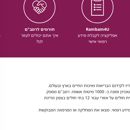
Rambam4U
תורמים לרמב"ם
אפליקציה לקבלת מידע
איך אתם יכולים לעזור
מ
רפואי אישי
לנו?
דיו לקידום הבריאות ואיכות החיים בארץ ובעולם.
רמב"ם הוא בית חולים ממשלתי אקדמי, המסונף לפקולטה לרפואה של הטכניון ומונה כ- 1000 מיטות אשפוז. רמב"ם מספק
שירותי רפואה לכ-2,700,000 תושבים, צה"ל וכוחות הביטחון, ומשמש כבית חולים על אזורי עבור 12 בתי חולים בצפון מדינת
 ומידע רפואי. מצאו את המחלקה או המרפאה המבוקשת