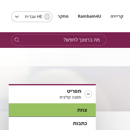
בחירת
קריירה
Rambam4U
מחקר
HE עברית
שפה
-
שים
מה
לב,
ברצונך
בבחירת
לחפש?
שפה
תועבר
לאתר
בשפה
המבוקשת
תפריט
תזונה קלינית
צוות
כתבות