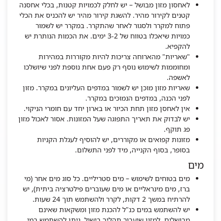
לאחסון מזון מבושל – יש לחלק לכמויות קטנות, בכלי אחסנה
קטנים לקירור מהיר. להשגת קירור מהיר יש להכניס את הכלי
פתוח למקרר ולסגור לאחר שהתקרר. במקרר יש לשמור
כמויות שיאכלו בטווח של 3-2 ימים. את הכמות הנותרת יש
להקפיא.
"שאריות" מהארוחה צריכות להיות מקוררות במהירות
ומחוממות לשימוש נוסף רק פעם אחת נוספת לפני שיושלכו
לאשפה.
שאריות מזון מוכן יש לשמור במדפים העליונים במקרר. מזון
לפני הכנה, במדפים הנמוכים במקרר.
אין לאחסן מזון תחת הכיור או בארון יחד עם חומרי הניקוי.
יש לבדוק את תאריך התפוגה שעל המזונות. אסור לאכול מזון
פג תוקף.
מזונות קפואים או מקוררים, יש להוסיף לעגלת הקניות
בסופר, בסוף הקנייה, מיד לפני התשלום.
מים
מים בטוחים לשימוש – מים סטריליים. כל סוג מים אחר (מי
ברז, מים מינראליים או מים שעוברים פילטרציה ביתית), יש
להרתיח במשך 2 דקות, לקרר ולהשתמש תוך 24 שעות.
יש להשתמש במים כנ"ל להכנת מזון ומשקאות שאינם
מבושלים. למזון שיעבור תהליך בישול, ניתן להשתמש במי