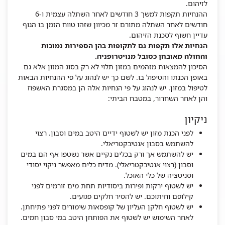
לזיהום.
ההנחיות תקפות למשך 3 חודשים לאחר השתלה עצמית ו-6
חודשים לאחר השתלה מתורם זר מכיוון שזהו טווח הזמן בו הגוף
עדיין חשוף לסכנת הזיהום.
הנחיות אלו תקפות גם לתקופות בהן הספירות נמוכות
והחולה מאובחן כסובל מנויטרופניה.
הסיכון להמצאות מזהמים במזון תלוי לא רק בסוג המזון אלא גם
באופן הכנתו והטיפול בו. לשם כך יש לנהוג על פי ההנחיות הבאות
לטיפול במזון. יש לנהוג על פי הנחיות אלה הן במסגרת האשפוז
והן לאחר השחרור, במטבח הביתי:
ניקיון
לפני הכנת מזון יש לשטוף ידיים היטב במים וסבון. רצוי
להשתמש בסבון אנטיבקטריאלי.
יש להשתמש אך ורק בכלים נקיים אשר נשטפו אף הם במים
וסבון (רצוי אנטיבקטריאלי). מדיח כלים מאפשר ניקוי יסודי
וסניטציה של כלי האוכל.
יש לשטוף ירקות ופירות ביסודיות תחת מים זורמים לפני
קילופם וחיתוכם. יש להסיר חלקים פגועים.
יש לשטוף חלקן העליון של קופסאות שימורים לפני פתיחתן.
לאחר השימוש יש לשטוף את הפותחן היטב במי סבון חמים.