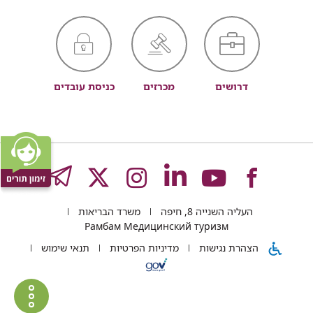
דרושים
מכרזים
כניסת עובדים
לעמוד
לעמוד
לעמוד
לעמוד
לעמוד
GRAM
העליה השנייה 8, חיפה
משרד הבריאות
של
של
של
של
של
Рамбам Медицинский туризм
הצהרת נגישות
מדיניות הפרטיות
תנאי שימוש
רמב"ם
רמב"ם
רמב"ם
רמב"ם
רמב"ם