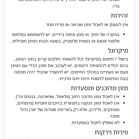
ברז.
זהירות
אין לטעום או לאכול מזון שנראה או מריח מוזר.
במקרה של חתך או פצע פתוח בידיים, יש להשתמש בפלסטר
פלסטי אטום או כפפות פלסטיק, בשעת הכנת המזון ואכילתו.
מיקרוגל
בישול / חימום במיקרוגל יכול להשאיר חלקים קרים בתוך המזון,
בהם יכולים להתפתח זיהומים. יש לערבב את תוכן הכלי עם המזון
פעם או פעמיים במהלך החימום. יש להקפיד שהכלי יהיה מכוסה
בעת החימום להשגת דרגת חום מרבית.
מזון מדוכנים ומסעדות
אין לאכול מזון מדוכני רחוב (פלאפל, שווארמה, בגטים וכו').
אין לאכול מזון הנקנה בתפזורת בדוכנים וחנויות (פיצוחים,
ממתקים, גלידה), אלא רק באריזות סגורות של יצרן גדול
ומוכר.
לא מומלץ לאכול במסעדות.
פירות וירקות