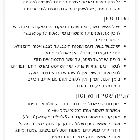
כל מזון הארוז באריזה אישית הניתנת לשטיפה (אטומה
וסגורה היטב), יש לשטוף במי סבון חמים לפני הפתיחה.
הכנת מזון
יש להפשיר בשר, דגים ועופות במקרר או במיקרוגל בלבד. יש
להכין את המזונות המופשרים מיד. אסור להקפיא בשר
מופשר בשנית.
יש לבשל בשר, דגים ועופות היטב, עד לצבע אפור, חום (ולא
נותר צבע אדום, וורוד). אין לאכול בשר נא.
ביצים יש לבשל היטב, עד אשר החלמון אינו נוזלי.
לבשר, דגים, עוף וירקות - יש להשתמש בקרשי חיתוך נפרדים
לפני ואחרי בישול. אין להשתמש בקרש חיתוך מעץ.
בזמן הכנת המזון, אין לטעום אותו עם אותם הכלים
המשמשים לערבוב והכנה.
קנייה שמירה ואחסון
מזון חם יש לאכול מיד בתום ההכנה, אלא אם קיימת
אפשרות לשמור אותו בטמפ' של כ ºc –80.
מזון קר יש לשמור במקרר ב - ºc 0-5 ובמקפיא (ºc 18-).
אסור להשאיר מזון העלול להתקלקל מחוץ למקרר בטמפ'
החדר יותר משעתיים. מזונות המכילים ביצים, שמנת ומיונז,
אסור להשאיר מחוץ למקרר יותר משעה.