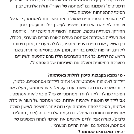
דרמטיטיס" (המכונה גם "אסתמה של העור") ונזלת אלרגית, לבין
הסיכוי להתפתחות אסתמה בילד.
"בין הגורמים הסביבתיים שמעלים את השכיחות לאסתמה, ידוע על
וירוסים למיניהם, אלרגיות, חשיפה לעישון בילדות ועישון בזמן
ההיריון. תאורייה נוספת, המכונה "תאוריית היגיינת יתר", מייחסת
את העלייה בשכיחות אסתמה בעולם לאורח החיים המערבי, הכולל,
בין השאר, אורח חיים היגייני מוקפד, כלכלה מערבית, מתן חיסונים
לילדים, תרופות לנשים בהיריון, ומתן אנטיביוטיקה מיותרת בשנה
הראשונה לחיים. כל אחד מהגורמים הללו גורם להסטה ולשינויים
במערכת החיסונית ומעלה את השכיחות של האסתמה".
- מי נמצא בקבוצת סיכון לחלות באסתמה?
"ילדים לאימהות אסתמטיות או אחים לילדים אסתמטיים. כלומר,
קרוב משפחה מדרגה ראשונה עם רקע אלרגי או אסתמטי, מעלה את
הסיכוי למחלה. לילד להורה אסתמטי יש פי 7 סיכוי להיות אסתמטי.
אם לילד יש תופעות אלרגיות אחרות, כמו אסתמה של העור או נזלת
אלרגית, הסיכוי לפתח אסתמה אף גבוה יותר.
"חשיפה לעישון מעלה
את שכיחות וחומרת המחלה. גם עומס אלרגני גבוה (אבק, חתולים,
כלבים), מעלה אצל ילדים אלרגיים את הסיכוי לפתח תסמינים של
אסתמה, וכנראה גם אורח החיים המערבי".
- כיצד מאבחנים אסתמה?