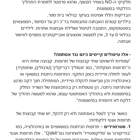
חלקיקי ה-NO באוויר הננשף, שהוא פרמטר לחומרת התהליך
הדלקתי בסמפונות.
הבדיקות הללו אמינות בעיקר בגילאי בית ספר.
בילדים קטנים האבחנה מתבססת בד"כ רק על הסיפור, הממצאים
בסטטוסקופ, התגובה לטיפול ושלילת אבחנות אחרות. לילדים
בגילאי 0 עד 3, אין למעשה אמצעים אובייקטיבים נוספים לאישור
אבחנה.
- אלו טיפולים קיימים כיום נגד אסתמה?
"עומדות לרשותנו שתי קבוצות של תרופות. קבוצה אחת היא
ה"תרופות המקלות", כמו 'ונטולין' ו'בריקלין' (טרבולין), שתפקידן
לעזור לחולה מיידית בזמן התקף. התרופות ניתנות במשאף או
באינהלציה והן מביאות להקלה מיידית, המתחילה תוך דקה מרגע
שהתרופה ניתנה. הן מטפלות רק בהתכווצות של השריר החלק
בסימפונות ולא בתהליך האסתמטי עצמו, שהוא למעשה תהליך של
דלקת לא זיהומית בסימפונות".
כאשר צריך לטפל באסתמה ולא רק להקל, יש שתי קבוצות של
תרופות אנטי דלקתיות
:
1
. סטרואידים
– תרופות הניתנות במשאפים או באינהלציה, כמו
'בודיקורט' או 'פליקסוטייד' ולאחרונה גם"QVAR" . אלו תרופות אנטי
דלקתיות מאוד יעילות, שעובדות מצוין על כל התאים הדלקתיים