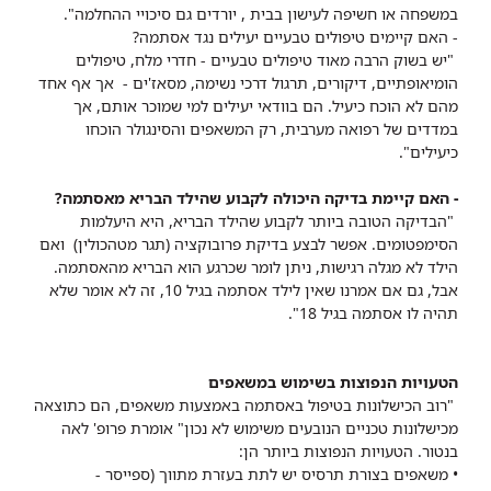
במשפחה או חשיפה לעישון בבית , יורדים גם סיכויי ההחלמה".
- האם קיימים טיפולים טבעיים יעילים נגד אסתמה?
"יש בשוק הרבה מאוד טיפולים טבעיים - חדרי מלח, טיפולים
הומיאופתיים, דיקורים, תרגול דרכי נשימה, מסאז'ים - אך אף אחד
מהם לא הוכח כיעיל. הם בוודאי יעילים למי שמוכר אותם, אך
במדדים של רפואה מערבית, רק המשאפים והסינגולר הוכחו
כיעילים".
- האם קיימת בדיקה היכולה לקבוע שהילד הבריא מאסתמה?
"הבדיקה הטובה ביותר לקבוע שהילד הבריא, היא היעלמות
הסימפטומים. אפשר לבצע בדיקת פרובוקציה (תגר מטהכולין) ואם
הילד לא מגלה רגישות, ניתן לומר שכרגע הוא הבריא מהאסתמה.
אבל, גם אם אמרנו שאין לילד אסתמה בגיל 10, זה לא אומר שלא
תהיה לו אסתמה בגיל 18".
הטעויות הנפוצות בשימוש במשאפים
"רוב הכישלונות בטיפול באסתמה באמצעות משאפים, הם כתוצאה
מכישלונות טכניים הנובעים משימוש לא נכון" אומרת פרופ' לאה
בנטור. הטעויות הנפוצות ביותר הן:
• משאפים בצורת תרסיס יש לתת בעזרת מתווך (ספייסר -