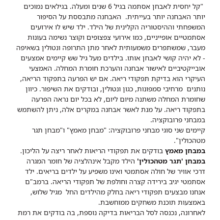
"קל יחסית לאבחן אסתמה בגיל 6 שנים ומעלה. בגילאים נמוכים
יותר האבחנה יותר בעייתית.
האבחנה מתבססת על הסיפור
המשפחתי וההיסטוריה הקלינית של הילד. ילד שיש לו אירועים
אסתמטיים אופייניים, כמו אירועי צפצופים וקוצר נשימה בעונות
מעבר, שמשתפרים משמעותית לאחר מתן התרופה ונטולין בשאיפה
- לא יהיה קושי לאבחן אותו. בילדים מעל גיל שש קיימים אמצעים
אובייקטיביים לאישור אבחנה והערכת חומרת המחלה. האמצעי
העיקרי הוא בדיקת תפקודי ריאה. אם יש הפרעה בתפקוד הריאה,
נותנים מרחיבי סמפונות, כגון ונטולין, ובודקים את השיפור. כיוון
שחומרת המחלה משתנה מיום ליום, לא בכל יום נראה הפרעה
בתפקוד ריאה. על מנת לאשר אבחנה במקרים אלה, ניתן להשתמש
במבחני פרובוקציה.
קיימים שני סוגי מבחני פרובוקציה: "מבחן מאמץ" ו"מבחן תגר
מטהכולין".
במבחן מאמץ
בודקים את תפקודי הריאות לאחר ריצה על הליכון.
במבחן 'תגר מטהכולין'
הילד מקבל אינהלציה של חומר המגרה
דרכי אוויר של חולה אסתמטי ואינו משפיע על ילדים בריאים. ילד
אסתמטי יגיב בירידה קצרה וחולפת של תפקודי הריאה. ברמב"ם
אנחנו מבצעים תפקודי ריאה בחלק מהילדים החל מגיל שלוש,
באמצעות תוכנת משחקים ממוחשבת.
לאחרונה, נכנסה לסל הבריאות בדיקה נוספת, בה בודקים את רמת