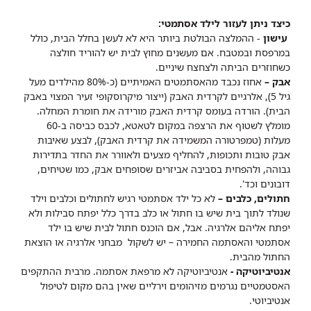
כיצד ניתן לעזור לילד אסתמטי:
עישון
- ההמלצה הבולטת ביותר היא לא לעשן בחלל הבית, כולל
במרפסת ובמטבח. אם מעשנים מחוץ לבית יש להוריד חולצה
כשחוזרים הביתה ולצחצח שיניים.
אבק –
אחוז נכבד מהאסתמטים האמיתיים (כ-80% מהילדים מעל
גיל 5), אלרגיים לקרדית האבק (ייצור מיקרוסקופי זעיר המצוי באבק
הבית). הורדה בעומס קרדית האבק מורידה את חומרת המחלה.
מומלץ לשטוף את הרצפה במקום לטאטא, לכבס כביסה ב-60
מעלות (טמפרטורה המשמידה את קרדית האבק), לבצע שאיבות
אבק טובות ותכופות, להחליף מצעים ולאוורר את החדר בתדירות
גבוהה, ולהפחית בסביבה אביזרים שסופחים אבק, כמו שטיחים,
דובונים וכד'.
חתולים, כלבים –
לא כל ילד אסתמטי רגיש לחתולים וכלבים וילד
שנולד לתוך בית שיש בו חתול או כלב בדרך כלל יפתח סבילות ולא
יפתח אליהם אלרגיה. אבל, אם הוכנס חתול לבית שיש בו ילד
אסתמטי והאסתמה החמירה – יש לשקול מבחני אלרגיה או הוצאת
החתול מהבית.
אנטיביוטיקה -
אנטיביוטיקה לא מרפאת אסתמה. מרבית ההתקפים
האסטמטיים נגרמים מזיהומים וירליים שאין בהם מקום לטיפול
אנטיביוטי.