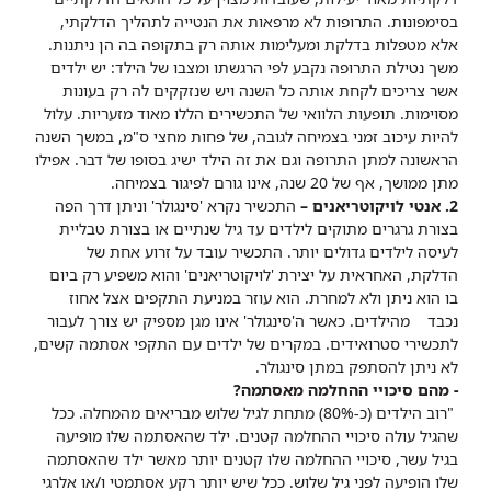
בסימפונות. התרופות לא מרפאות את הנטייה לתהליך הדלקתי,
אלא מטפלות בדלקת ומעלימות אותה רק בתקופה בה הן ניתנות.
משך נטילת התרופה נקבע לפי הרגשתו ומצבו של הילד: יש ילדים
אשר צריכים לקחת אותה כל השנה ויש שנזקקים לה רק בעונות
מסוימות. תופעות הלוואי של התכשירים הללו מאוד מזעריות. עלול
להיות עיכוב זמני בצמיחה לגובה, של פחות מחצי ס"מ, במשך השנה
הראשונה למתן התרופה וגם את זה הילד ישיג בסופו של דבר. אפילו
מתן ממושך, אף של 20 שנה, אינו גורם לפיגור בצמיחה.
2. אנטי לויקוטריאנים –
התכשיר נקרא 'סינגולר' וניתן דרך הפה
בצורת גרגרים מתוקים לילדים עד גיל שנתיים או בצורת טבליית
לעיסה לילדים גדולים יותר. התכשיר עובד על זרוע אחת של
הדלקת, האחראית על יצירת 'לויקוטריאנים' והוא משפיע רק ביום
בו הוא ניתן ולא למחרת. הוא עוזר במניעת התקפים אצל אחוז
נכבד מהילדים. כאשר ה'סינגולר' אינו מגן מספיק יש צורך לעבור
לתכשירי סטרואידים. במקרים של ילדים עם התקפי אסתמה קשים,
לא ניתן להסתפק במתן סינגולר.
- מהם סיכויי ההחלמה מאסתמה?
"רוב הילדים (כ-80%) מתחת לגיל שלוש מבריאים מהמחלה. ככל
שהגיל עולה סיכויי ההחלמה קטנים. ילד שהאסתמה שלו מופיעה
בגיל עשר, סיכויי ההחלמה שלו קטנים יותר מאשר ילד שהאסתמה
שלו הופיעה לפני גיל שלוש. ככל שיש יותר רקע אסתמטי ו/או אלרגי