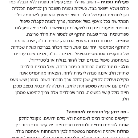
פעילות גופנית –
חשוב שהילד יבצע פעילות גופנית ללא הגבלה כמו
כולם ושלא יישאר בצד. פעילות גופנית חשובה הן לבריאות הכללית
והן לתדמית הגוף של הילד. קושי במאמץ הוא סמן לאסתמה וילד
המתקשה בכל מאמץ בשל אסתמה, צריך לפנות לקבלת טיפול
תרופתי מניעתי. ניתן גם לשקול מתן משאפים לפני ריצה ופעילות
ספורטיבית. ברור שבעת התקף יש לפטור את הילד מריצה.
שחייה –
למרות דרגת המאמץ הגבוהה, שחייה בד"כ, אינה גורמת
להתקף אסתמטי. יחד עם זאת, ריכוז הכלור בבריכה מעלה שכיחות
של התקפים אסתמטיים.טיפול באדים - בד"כ, אדים אינם עוזרים
באסתמה. טיפול באדים יכול לעזור בנזלת או ב'סטרידור'.
חלב -
בניגוד לדעה הרווחת בציבור הרחב, אצל מרבית הילדים
שתיית חלב איננה מגרה ליצירת ליחה. הוצאתו מהתפריט אינה
מקילה ועלולה להזיק, שכן לחלב ערך תזונתי חשוב.
כמובן שיש מעט
ילדים עם אלרגיה משמעותית לחלב, היכולה להתבטא במצב מסכן
חיים כולל קושי בנשימה. ברור שבילדים אלה צריך להימנע ממתן
חלב
- מה ידוע על הגורמים לאסתמה?
"קיימים גורמים רבים לאסתמה ולא כולם ידועים. מקובל לחלק
אותם לגורמים גנטיים ולגורמים סביבתיים. יש קשר גנטי ברור בין
מחלות אלרגיה ואסתמה במשפחה לבין התפתחות אסתמה בילד.
יש גם קשר בין קיום מחלות אלרגיות אחרות בילד, כדוגמא "אטופיק