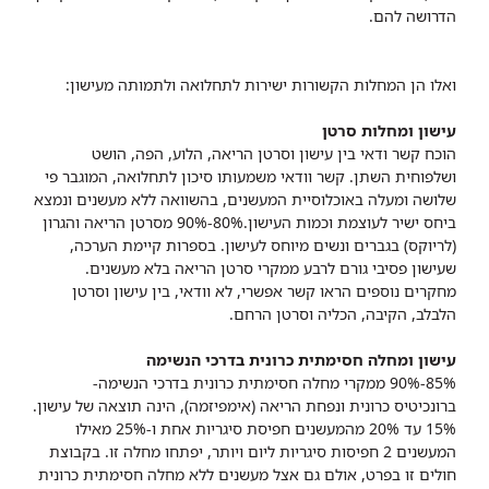
הדרושה להם.
ואלו הן המחלות הקשורות ישירות לתחלואה ולתמותה מעישון:
עישון ומחלות סרטן
הוכח קשר ודאי בין עישון וסרטן הריאה, הלוע, הפה, הושט
ושלפוחית השתן. קשר וודאי משמעותו סיכון לתחלואה, המוגבר פי
שלושה ומעלה באוכלוסיית המעשנים, בהשוואה ללא מעשנים ונמצא
ביחס ישיר לעוצמת וכמות העישון.80%-90% מסרטן הריאה והגרון
(לריוקס) בגברים ונשים מיוחס לעישון. בספרות קיימת הערכה,
שעישון פסיבי גורם לרבע ממקרי סרטן הריאה בלא מעשנים.
מחקרים נוספים הראו קשר אפשרי, לא וודאי, בין עישון וסרטן
הלבלב, הקיבה, הכליה וסרטן הרחם.
עישון ומחלה חסימתית כרונית בדרכי הנשימה
85%-90% ממקרי מחלה חסימתית כרונית בדרכי הנשימה-
ברונכיטיס כרונית ונפחת הריאה (אימפיזמה), הינה תוצאה של עישון.
15% עד 20% מהמעשנים חפיסת סיגריות אחת ו-25% מאילו
המעשנים 2 חפיסות סיגריות ליום ויותר, יפתחו מחלה זו. בקבוצת
חולים זו בפרט, אולם גם אצל מעשנים ללא מחלה חסימתית כרונית