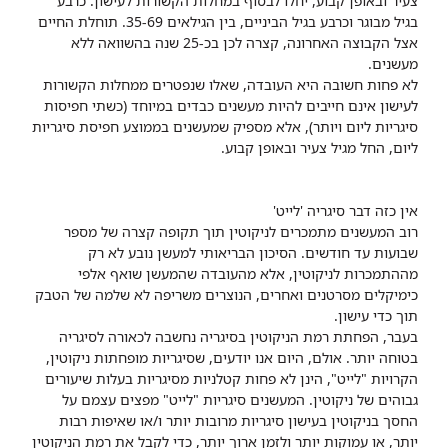
צעיר ובאופן קבוע, יחלו לבסוף במחלות הקשורות לעישון. כרבע
בגיל מבוגר וכרבע בגיל הביניים, בין הגילאים 35-69. תוחלת החיים
אצל הקבוצה האחרונה, קצרה לכן בכ-25 שנה בהשוואה ללא
מעשנים.
לא פחות חשובה היא העובדה, שאלו שנפטרים ממחלות הקשורות
לעישון אינם חייבים להיות מעשנים כבדים במיוחד (כשתי חפיסות
סיגריות ליום ויותר), אלא מספיק שמעשנים בממוצע חפיסת סיגריות
ליום, החל מגיל צעיר ובאופן קבוע.
אין כזה דבר סיגריה 'לייט'
רוב המעשנים מתמכרים לניקוטין תוך תקופה קצרה של מספר
שבועות עד חודשים. הסיכון הבריאותי למעשן נובע לא רק
מההתמכרות לניקוטין, אלא מהעובדה שהמעשן שואף אלפי
כימיקלים מסרטנים ואחרים, הנוצרים משריפה לא שלמה של הטבק
תוך כדי עישון.
בעבר, הפחתת רמת הניקוטין בסיגריה נחשבה לכאורה לסיגריה
בטוחה יותר. אולם, היום אנו יודעים, שסיגריות מופחתות ניקוטין,
הקרויות "לייט", הינן לא פחות קטלניות מסיגריות בעלות שיעורים
גבוהים של ניקוטין. המעשנים סיגריות "לייט" מפצים עצמם על
החסך בניקוטין בעישון סיגריות מרובות יותר ו/או שאיפות רבות
יותר, או עמוקות יותר ולזמן ארוך יותר, כדי לקבל את רמת הניקוטין