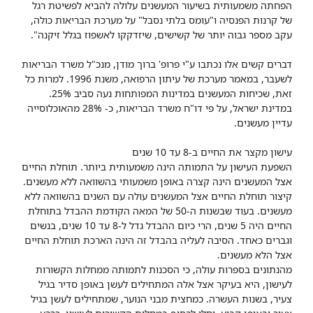
הפחתה משמעותית בשיעור המעשנים עלולה להביא לפשיטת רגל
של קרנות הפנסיה ו"עומס בלתי נסבל" על מערכת הבריאות כולה,
עקב מספר גבוה יותר של קשישים, שיזדקקו לאשפוז בגלל זיקנה".
דברים קשים אלו נכתבו ע"י פרופ' ברוך מודן, מנכ"ל משרד הבריאות
לשעבר, במאמר מערכת של עיתון הרפואה, משנת 1996. למרות כל
זאת, שכיחות המעשנים במדינות המפותחות נעה סביב 25%.
במדינת ישראל, על פי דו"ח משרד הבריאות, כ- 28% מהאוכלוסייה
עדיין מעשנים.
עישון מקצר את החיים ב-8 עד 10 שנים
השפעת העישון על התמותה הינה משמעותית ביותר. תוחלת החיים
אצל המעשנים הינה קצרה באופן משמעותי בהשוואה ללא מעשנים.
קיצור תוחלת החיים אצל המעשנים עולה עם השנים בהשוואה ללא
מעשנים. בעוד שבשנות ה-50 של המאה הקודמת ההבדל בתוחלת
החיים היה 5 שנים, הרי כיום ההבדל גדל ל-8 עד 10 שנים, בנשים
וגברים כאחד. הסיבה לעליה בהבדל זה הינה הארכת תוחלת החיים
אצל הלא מעשנים.
מהנתונים בספרות עולה, כי הסכנות לתמותה ממחלות הקשורות
לעישון, היא בעיקר אצל אלה המתחילים לעשן באופן סדיר בגיל
צעיר, בשנות העשרה. כמחצית מבני הנוער, שמתחילים לעשן בגיל