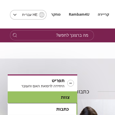
בחירת
קריירה
Rambam4U
מחקר
HE עברית
שפה
-
שים
מה
לב,
ברצונך
בבחירת
לחפש?
שפה
תועבר
לאתר
בשפה
המבוקשת
תפריט
היחידה לרפואת האם והעובר
כתבות בתחום
צוות
כתבות