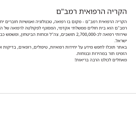
הקריה הרפואית רמב"ם
הקריה הרפואית רמב"ם - מקום בו רפואה, טכנולוגיה ואנושיות חוברים יח
ישראל.
באתר תוכלו לחפש מידע על יחידות רפואיות, טיפולים, רופאים, בדיקות
הזמינו תור במהירות ובנוחות.
מאחלים לכולנו הרבה בריאות!
לעמוד
לעמוד
לעמוד
לעמוד
לעמוד
EGRAM
העליה השנייה 8,
של
של
של
של
של
הצהרת נגישות
מדיניות הפרטיות
תנאי שימוש