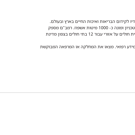
דיו לקידום הבריאות ואיכות החיים בארץ ובעולם.
רמב"ם הוא בית חולים ממשלתי אקדמי, המסונף לפקולטה לרפואה של הטכניון ומונה כ- 1000 מיטות אשפוז. רמב"ם מספק
שירותי רפואה לכ-2,700,000 תושבים, צה"ל וכוחות הביטחון, ומשמש כבית חולים על אזורי עבור 12 בתי חולים בצפון מדינת
 ומידע רפואי. מצאו את המחלקה או המרפאה המבוקשת
TEL
 חיפה
משרד הבריאות
Рамбам Медицинский туризм