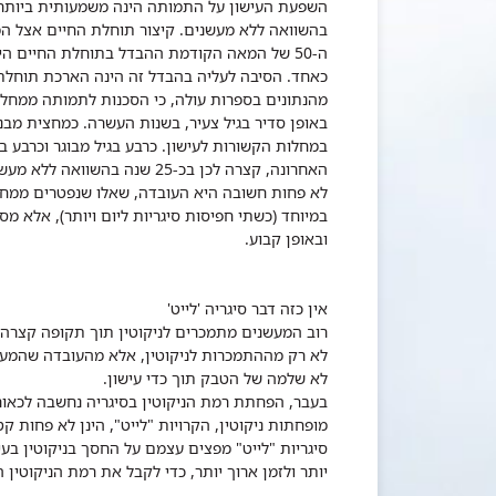
השפעת העישון על התמותה הינה משמעותית ביותר.
בהשוואה ללא מעשנים. קיצור תוחלת החיים אצל ה
כאחד. הסיבה לעליה בהבדל זה הינה הארכת תוחלת
מהנתונים בספרות עולה, כי הסכנות לתמותה ממחלו
באופן סדיר בגיל צעיר, בשנות העשרה. כמחצית מבני
האחרונה, קצרה לכן בכ-25 שנה בהשוואה ללא מעשנים.
לא פחות חשובה היא העובדה, שאלו שנפטרים ממחלו
במיוחד (כשתי חפיסות סיגריות ליום ויותר), אלא מ
ובאופן קבוע.
אין כזה דבר סיגריה 'לייט'
רוב המעשנים מתמכרים לניקוטין תוך תקופה קצרה 
לא רק מההתמכרות לניקוטין, אלא מהעובדה שהמעש
לא שלמה של הטבק תוך כדי עישון.
בעבר, הפחתת רמת הניקוטין בסיגריה נחשבה לכאורה 
מופחתות ניקוטין, הקרויות "לייט", הינן לא פחות ק
סיגריות "לייט" מפצים עצמם על החסך בניקוטין בעיש
יותר ולזמן ארוך יותר, כדי לקבל את רמת הניקוטין 