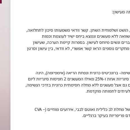
ה מעישון:
, הושט ושלפוחית השתן. קשר וודאי משמעותו סיכון לתחלואה,
שוואה ללא מעשנים ונמצא ביחס ישיר לעוצמת וכמות
לריוקס) בגברים ונשים מיוחס לעישון. בספרות קיימת הערכה, שעישון
חקרים נוספים הראו קשר אפשרי, לא וודאי, בין עישון וסרטן
הנשימה- ברונכיטיס כרונית ונפחת הריאה (אימפיזמה), הינה
תוצאה של עישון. 15% עד 20% מהמעשנים חפיסת סיגריות אחת ו-25% מאילו המעשנים 2 חפיסות סיגריות ליום
לם גם אצל מעשנים ללא מחלה חסימתית כרונית בדרכי הנשימה,
 לעיתים לתמותה מוקדמת.
מחלת כלי דם טרשתית הגורמת לשכיחות רבה יותר של מחלת לב כלילית ואוטם לבבי, אירועים מוחיים (CVA –