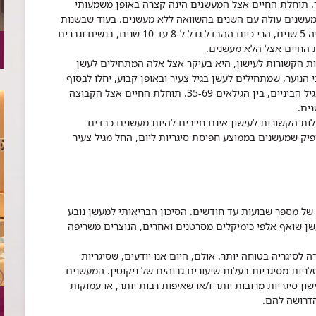
 תוחלת החיים אצל המעשנים הינה קצרה באופן משמעותי
מעשנים עולה עם השנים בהשוואה ללא מעשנים. בעוד שבשנות
ה-50 של המאה הקודמת ההבדל בתוחלת החיים היה 5 שנים, הרי כיום ההבדל גדל ל-8 עד 10 שנים, בנשים וגברים
 החיים אצל הלא מעשנים.
ת הקשורות לעישון, היא בעיקר אצל אלה המתחילים לעשן
 הנוער, שמתחילים לעשן בגיל צעיר ובאופן קבוע, יחלו לבסוף
במחלות הקשורות לעישון. כרבע בגיל מבוגר וכרבע בגיל הביניים, בין הגילאים 35-69. תוחלת החיים אצל הקבוצה
ת הקשורות לעישון אינם חייבים להיות מעשנים כבדים
ספיק שמעשנים בממוצע חפיסת סיגריות ליום, החל מגיל צעיר
של מספר שבועות עד חודשים. הסיכון הבריאותי למעשן נובע
ן שואף אלפי כימיקלים מסרטנים ואחרים, הנוצרים משריפה
לסיגריה בטוחה יותר. אולם, היום אנו יודעים, שסיגריות
טלניות מסיגריות בעלות שיעורים גבוהים של ניקוטין. המעשנים
ון סיגריות מרובות יותר ו/או שאיפות רבות יותר, או עמוקות
הדרושה להם.