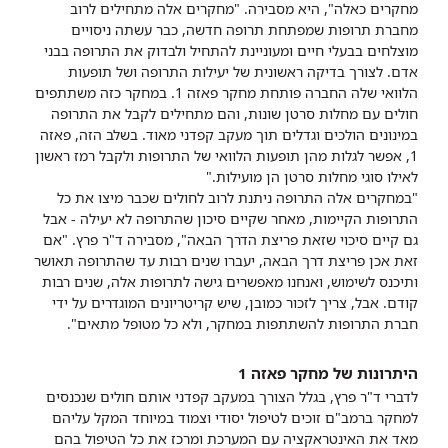
מחקרים כאלה", היא מסבירה. "מחקרים אלה מתחילים לרוב
מחברת תרופות שמפתחת תרופה חדשה, כבר עשתה ניסויים
מוצלחים בבעלי חיים ומעוניינת להתחיל ולבדוק את התרופה בבני
אדם. לצורך בדיקה ראשונית של יעילות התרופה ושל תופעות
הלוואי שלה החברה פותחת מחקר פאזה 1. במחקר כזה משתתפים
חולים עם מחלות סרטן שונות, והם מתחילים לקבל את התרופה
במינונים הולכים וגדלים תוך מעקב קפדני מאוד. בשלב הזה, פאזה
1, אפשר לגלות מהן תופעות הלוואי של התרופות ולקבל רמז ראשון
לאילו סוגי מחלות סרטן הן מועילות."
"במחקרים אלה התרופה ניתנת לרוב לחולים שכבר מיצו את כל
התרופות הקיימות, מאחר שקיים סיכון שהתרופה לא יעילה - אבל
גם קיים סיכוי שזאת פריצת הדרך הבאה", מסבירה ד"ר פרץ. "אם
זאת אכן פריצת דרך הבאה, יעברו שנים רבות עד שהתרופה תאושר
ותיכנס לשימוש, ואנחנו מאפשרים גישה לתרופות אלה, שנים רבות
קודם. אבל, צריך לזכור כמובן, שיש קריטריונים המוגדרים על ידי
חברת התרופות להשתתפות במחקר, ולא כל מטופל מתאים".
היתרונות של מחקר פאזה 1
לדברי ד"ר פרץ, בגלל הצורך במעקב קפדני אותם חולים שנכנסים
למחקר ברמב"ם זוכים לטיפול יסודי וצמוד במיוחד המקל עליהם
מאד את האינטראקציה עם המערכת ומרכז את כל הטיפול בהם