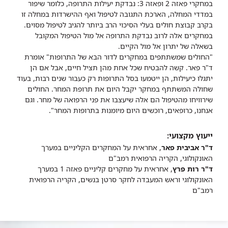
במחקרי פאזה 2 ופאזה 3: נבדקת יעילות התרופה, כלומר שיפור
במדדי המחלה, הארכת התגובה לטיפול ואף ההישרדות במחלה זו
בקרב קבוצת חולים בעלי הסיכוי הרב ביותר להגיב לטיפול מסוים.
במחקרים אלה לרוב נבדקת התרופה אל מול הטיפול המקובל
בשאלה של יתרון אל מול הקיים.
"החולים שמשתתפים במחקרים לדור הבא של התרופות" אומרת
ד"ר פאר. קשה להבטיח שכל אחת מהן תציל חיים, אבל אם הן
יתגלו כיעילות, הן ייטמעו בסל התרופות רק כעבור שנים רבות, בעוד
שחולה המשתתף במחקר יקבל היום את תרופת המחר. החולים
שירוויחו מהטיפול הם אלה שיעצבו את פני הרפואה של מחר. וגם
אנחנו, כרופאים, רוכשים היום מיומנות בתרופות המחר".
ייעוץ מקצועי:
ד"ר אביבית פאר
, אחראית על המחקרים הקליניים במערך
האונקולוגי, הקריה הרפואית רמב"ם
ד"ר רות פרץ
, אחראית על מחקרים קליניים פאזה 1 במערך
האונקולוגי וראש המעבדה לחקר סרטן בנשים, הקריה הרפואית
רמב"ם