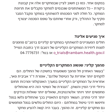
במקום אחד. כמו כן חשוב לציין שבמחקרים אלה אין קבוצת
ביקורת – כל המשתתפים שנכנסים למחקר מקבלים את תרופת
המחקר. כל חולה לפני הסכמתו להשתתף במחקר מקבל הסבר
מקיף על התהליך, ורק אחרי שחתם על טופס הסכמה יצטרף
למחקר.
איך מגיעים אלינו?
חולים המעוניינים להשתתף במחקרים קליניים ברמב"ם מוזמנים
לפנות ליחידת המחקרים הקליניים של רמבם דרך כתובת המייל
o_trials@rambam.health.gov.il
או בטל': 04-7776731
מהפך קליני: שגשוג המחקרים הקליניים
"בעשור האחרון חל מהפך משמעותי בחשיבה של החולים. הם
לוקחים יותר אחריות על הטיפול שלהם", אומרת ד"ר אביבית פאר,
אחראית על המחקרים הקליניים במערך האונקולוגי ומרכזת תחום
גידולי דרכי המין והשתן. "הנגזרת של השינוי הזה היא שהחולים
מחפשים יותר ויותר אלטרנטיבות, שואלים יותר שאלות ובודקים
יותר דרכי פתרון. העשור הקודם התאפיין בכך שהחולים גלשו בגוגל
וחיפשו דרכי טיפול במחלתם - היום החולים גולשים בגוגל ומחפשים
גם מחקרים קליניים. זה מהפך. בעבר היה קשה להציע מחקר