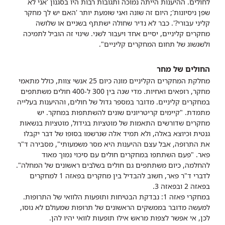
לחולים. ההיענות הייתה נמוכה ותגובות רבות היו בסגנון 'אני לא
שפן ניסיונות'; היום זה שונה ואני שומעת יותר 'האם יש לך מחקר
קליני עבורי?'. כבר לא נדיר שחולה ישתתף בשניים או שלושה
מחקרים קליניים, יסיים אחד ויעבור לשני. שינוי זה הוביל לתמיכה
ולשגשוג של תחום המחקרים קליניים".
החולים של מחר
מחלקת המחקרים הקליניים מונה כיום 25 אנשי צוות, כולל מתאמי
מחקר, רופאים ואחיות. מדי שנה בין 300 ל-400 חולים משתתפים
במחקרים קליניים. מדובר במספר גדול של חולים, וההיענות בעלייה
מתמדת. "קיימים קריטריונים שונים להשתתפות במחקר. יש
מחקרים שדורשים התאמות של מוטציות בגידול, מוטציות בנשאות
גנטית וכיוצא באלה, ולא תמיד אלה שנרשמו בסופו של דבר יקבלו
את התרופה, אבל עצם ההיענות היא מסר משמעותי", מסבירה ד"ר
פאר. "פעם השתתפו במחקרים חולים עם סיכוי נמוך מאוד
להחלמה, כיום משתתפים גם חולים בשלבים ראשונים של המחלה".
לדברי ד"ר פאר, חשוב להבדיל בין מחקרים בפאזה 1 למחקרים
בפאזה 2 ובפאזה 3.
במחקרי פאזה 1: נבדקת הבטיחות ותופעות הלוואי של התרופות.
למעשה מדובר בממשקים הראשונים של תרופות שמעולם לא נוסו,
לכן, אי אפשר לצפות מראש אילו תופעות לוואי יהיו להן.