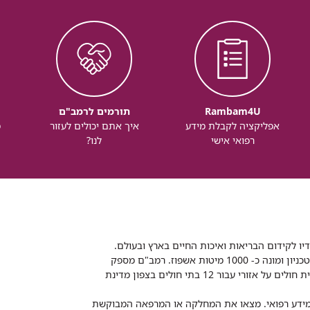
Rambam4U
תורמים לרמב"ם
אפליקציה לקבלת מידע
איך אתם יכולים לעזור
מ
רפואי אישי
לנו?
דיו לקידום הבריאות ואיכות החיים בארץ ובעולם.
רמב"ם הוא בית חולים ממשלתי אקדמי, המסונף לפקולטה לרפואה של הטכניון ומונה כ- 1000 מיטות אשפוז. רמב"ם מספק
שירותי רפואה לכ-2,700,000 תושבים, צה"ל וכוחות הביטחון, ומשמש כבית חולים על אזורי עבור 12 בתי חולים בצפון מדינת
 ומידע רפואי. מצאו את המחלקה או המרפאה המבוקשת