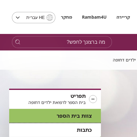
בחירת
קריירה
Rambam4U
מחקר
HE עברית
שפה
-
שים
מה
לב,
ברצונך
בבחירת
לחפש?
שפה
ילדים דחופה
תועבר
לאתר
בשפה
המבוקשת
תפריט
בית הספר לרפואת ילדים דחופה
צוות בית הספר
כתבות