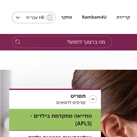
בחירת
קריירה
Rambam4U
מחקר
HE עברית
שפה
-
שים
מה
לב,
ברצונך
בבחירת
לחפש?
שפה
תועבר
לאתר
בשפה
המבוקשת
תפריט
קורסים לרופאים
החייאה מתקדמת בילדים -
(APLS)