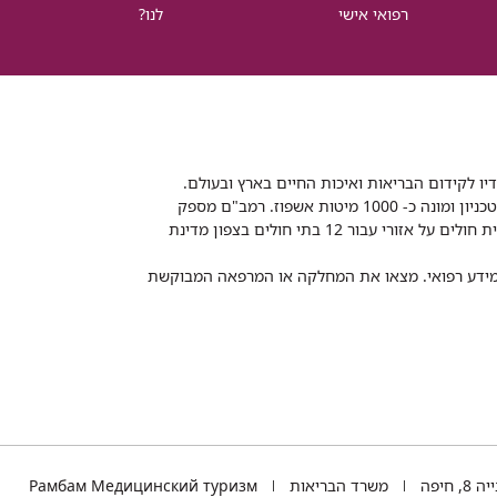
רפואי אישי
לנו?
דיו לקידום הבריאות ואיכות החיים בארץ ובעולם.
רמב"ם הוא בית חולים ממשלתי אקדמי, המסונף לפקולטה לרפואה של הטכניון ומונה כ- 1000 מיטות אשפוז. רמב"ם מספק
שירותי רפואה לכ-2,700,000 תושבים, צה"ל וכוחות הביטחון, ומשמש כבית חולים על אזורי עבור 12 בתי חולים בצפון מדינת
 ומידע רפואי. מצאו את המחלקה או המרפאה המבוקשת
TEL
 חיפה
משרד הבריאות
Рамбам Медицинский туризм