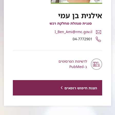
אילנית בן עמי
סגנית מנהלת מחלקת רכש
דואר
I_Ben_Ami@rmc.gov.il
אלקטרוני
מספר
04-7772901
אילנית
טלפון
בן
של
עמי
אילנית
בן
לרשימת הפרסומים
עמי
ב-PubMed
הצגת חיפוש רופאים