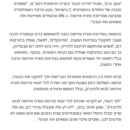
יעקב ברוך, מנהל יחידת​ הכבד בקריה הרפואית רמב"ם, "מספרם
הגבוה של החולים בהפטיטיס C בישראל, נובע מריבוי האוכלוסייה
שהגיעה ממדינות מזרח אירופה. כ-4% מהעולים ממדינות אלו
נושאים את הנגיף".
הרפואה במדינות מזרח אירופה נהגה להשתמש בדם ובמוצריו הרבה
מעבר למקובל במדינות המערב. 'פורונקלים', למשל, טופלו בהזרקות
דם, לנשים שהתקשו להיכנס להיריון -היה נהוג לתת דם מבעליהן,
כך גם נהגו בתינוקות שנולדו עם בעיות רפואיות. בנוסף, השימוש
בכלי רפואה חד פעמיים נכנס לשימוש במדינות מזרח אירופה הרבה
אחרי המערב.
קיים ויכוח בין הרופאים ומוסדות הבריאות איך לתקוף את הבעיה.
הגישה השלטת כיום נמנעת מקריאה ישירה לכל יוצאי מדינות מזרח
אירופה לבוא ולהיבדק, בגלל החשש מיצירת סטיגמות.
"לפי דעתי, יש לקרוא ישירות לכל יוצאי מדינות מזרח אירופה לבוא
ולהיבדק", טוען פרופ' ברוך, "לא רק אלו שקיבלו עירויי דם, גם אלו
שרק קיבלו טיפול רפואי בסטנדרטים שהיו נהוגים שם והם פשוט לא
מודעים לכך, שקיים סיכוי שהם נושאים את הנגיף".