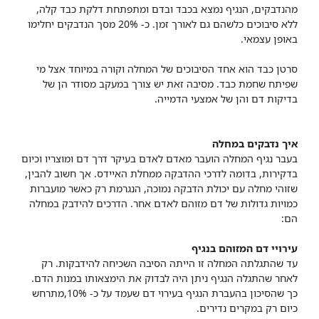
מהנדבקים, הנגיף נמצא בכבד ובדם ומתפתחת דלקת כבד קלה,
ללא סיבוכים כלשהם גם לאורך זמן. כ- 20% מסך הנדבקים יחלימו
באופן עצמאי.
סרטן כבד הוא אחד הסיבוכים של המחלה וקורה במיוחד אצל מי
שפיתח שחמת כבד. מסיבה זאת יש צורך במעקב מסודר הן של
בדיקות דם והן של אמצעי הדמייה.
איך נדבקים במחלה
בעבר נגיף המחלה הועבר מאדם לאדם בעיקר דרך דם ומוצריו וכיום
בדקירות, בדומה לדרכי ההדבקה ממחלת האיידס. אך חשוב להבין,
שזוהי מחלה עם יכולת הדבקה נמוכה, הנגרמת רק כאשר מועברות
כמויות גדולות של דם מזוהם לאדם אחר. הדרכים להידבק במחלה
הם:
עירויי דם המזוהם בנגיף
עד שהתגלתה המחלה זו הייתה הסיבה השכיחה להידבקות. רק
לאחר שהתגלה הנגיף ניתן היה לבדוק את הימצאותו במנות הדם.
כך שהסיכון בהעברת הנגיף בעירוי דם שעמד על כ- 10%,מתרחש
כיום רק במקרים נדירים.