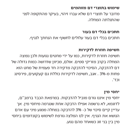
שימוש בתוצרי דם מזוהמים
מדובר על תוצרי דם שלא עברו זיהוי, בעיקר מהתקופה לפני
שהתגלתה המחלה.
חתכים בכלי דם בעור
חתכים בכלי דם בעור עלולים לחשוף את הנחתך לנגיף.
חשיפה חוזרת לדקירות
חשיפה חוזרת לדקירות, כמו על ידי מחטים נגועות ולכן נפוצה
המחלה בקרב מזריקי סמים. אולם, מכיוון שדרושה כמות גדולה של
דם להדבקה, הסיכוי להדבקה מדקירה חד פעמית של מחט הוא
פחות מ-3% . אגב, חשיפה לדקירות כוללת גם קעקועים, פירסינג
וכד'.
יחסי מין
יחסי מין איננו גורם מוביל להדבקות. במרפאת הכבד ברמב"ם,
לדוגמא, לא נרשמה אפילו הדבקה אחת שנגרמה מיחסי מין. אך
עדיין קיים סיכוי של כ- 3% להדבקה במחלה ממגע מיני עם אדם
הנושא את הנגיף. אין לנו המלצה גורפת לשימוש בקונדומים ביחסי
מין בין בני זוג כשאחד מהם נגוע.