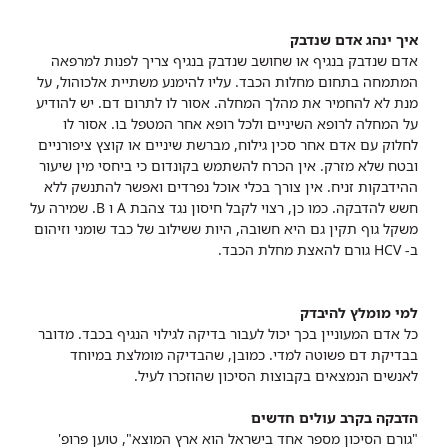
איך ינהג אדם שנדבק
אדם שנדבק בנגיף או שחושב שנדבק בנגיף צריך לפנות למרפאה
המתמחה בתחום מחלות הכבד. עליו להימנע משתיית אלכוהול, על
מנת לא להחמיר את מהלך המחלה. אסור לו לתרום דם. יש להודיע
על המחלה לרופא השיניים ולכל רופא אחר המטפל בו. אסור לו
לחלוק עם אדם אחר סכין גילוח, מברשת שיניים או קוצץ ציפורניים
ובטח שלא מזרק. אין הכרח להשתמש בקונדום כי ביחסי מין שיעור
ההידבקות זניח. אין צורך בכלי אוכל נפרדים ואפשר להתנשק ללא
חשש להדבקה. כמו כן, רצוי לקבל חיסון נגד צהבת A ו B. שמירה על
משקל גוף תקין גם היא חשובה, היות ששילוב של כבד שומני וזיהום
ב- HCV גורם להאצת מחלת הכבד.
למי מומלץ להיבדק
כל אדם המעוניין בכך יכול לעבור בדיקה לגילוי הנגיף בכבד. מדובר
בבדיקת דם פשוטה למדי. כמובן, שהבדיקה מומלצת במיוחד
לאנשים הנמצאים בקבוצות הסיכון שהוזכרו לעיל.
הדבקה בקרב עולים חדשים
"גורם הסיכון מספר אחד בישראל הוא ארץ המוצא", טוען פרופ'