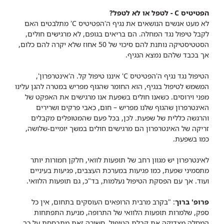
הפטיטיס C - לטפל או לא לטפל?
לא מעט אנשים הנושאים את נגיף ה'הפטיטיס C' מתלבטים האם
לקבל טיפול נגד המחלה. הם בריאים בגופם, לא מרגישים חולים,
הסטטיסטיקה נותנת להם סיכוי של 50 אחוז שלא יקרה להם כלום,
אך בכבד שלהם נמצא הנגיף.
הטיפול נגד נגיף ה'הפטיטיס C' איננו טיפול קל. ה'אינטרפרון',
המשמש לטיפול בנגיף, הוא החומר שהגוף מפריש במטרה להגן עלינו
מפני וירוסים. כשאנו חולים בשפעת אנו מרגישים את האפקט של
האינטרפרון שהגוף שלנו מפריש – חום, כאבי פרקים ושרירים
והרגשה כללית של שפעת. לכן, בכל פעם שהמטופלים מקבלים
זריקה של האינטרפרון הם מרגישים חולים במשך יומיים-שלושה,
כמו בשפעת.
לאינטרפרון יש מגוון רחב של תופעות לוואי, חלקן חמורות יותר
מתסמיני שפעת, כמו פגיעות במערכת העצבים, פגיעות בעיניים
ועוד. אך עם הפסקת הטיפול נעלמות, בד"כ, גם תופעות הלוואי.
פרופ' ברוך
: "בקרב מרבית הרופאים העוסקים בתחום, אין כל
ספק, שלמרות תופעות הלוואי של התרופה, מניעת התפתחות
המחלה מצדיקה את קבלת הטיפול. חשיבה זאת מתבססת על כך,