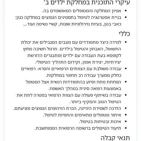
עיקרי התוכנית במחלקת ילדים ב'
אפיון המחלקה והמטופלים המאושפזים בה.
בניית אסטרטגיה לטיפול בתסמינים הנפוצים במחלקה כגון:
כאבי בטן, בעיות נוירולוגיות שונות, קשיי נשימה ועוד...
כללי
למידה כיצד מתמודדים עם מצבים המגבילים את יכולת
התשאול, האבחון והטיפול בילדים. תרגול חשיבה מחוץ
לקופסא בעת העבודה עם ילדים ומתבגרים הדורשת
יצירתיות, יצירת אמון, וקידום התהליך הטיפולי.
עבודה משולבת עם הצוותים הרפואיים והפרא- רפואיים
כחלק ממערך עבודה רב תחומי במחלקות.
הפחתת מתח וסיוע בהתמודדות רגשית אצל המטופל
באמצעות רפואה סינית במהלך האשפוז.
עבודה בשיתוף פעולה עם הצוות הרפואי במטרה לתת את
הטיפול הטוב והמקיף ביותר.
הדרכה לשמירת היגיינה, הכרת הזיהומים הנפוצים ומניעתם.
איתור מטופלים מתאימים והתוויות לטיפול.
איכות ובטיחות בטיפול.
תיעוד הטיפולים ברשומה הרפואית הממוחשבת.
תנאי קבלה