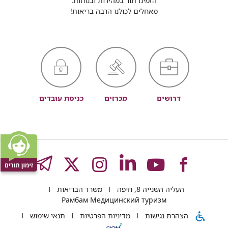
הזמינו תור במהירות ובנוחות.
מאחלים לכולנו הרבה בריאות!
דרושים
מכרזים
כניסת עובדים
לעמוד
לעמוד
לעמוד
לעמוד
לעמוד
GRAM
העליה השנייה 8, חיפה
משרד הבריאות
של
של
של
של
של
Рамбам Медицинский туризм
הצהרת נגישות
מדיניות הפרטיות
תנאי שימוש