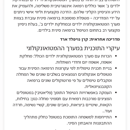
ילדים ב' אשר כוללים רפואה אינטגרטיבית משלימה, ולהעמיק את
הידע והניסיון הקליני שלהם. הדרכה מקצועית וליווי אישי ניתנים
על ידי המדריכה – מטפלת מוסמכת ברפואה סינית עובדת בצוות
מערך המטואונקולוגיה ילדים ובמחלקת ילדים ב', בעלת ניסיון
מקצועי רב בתחום הטיפול ברפואה סינית בילדים.
מדריכה אחראית: קרן נויפלד ארד
עיקרי התוכנית במערך ההמטואונקולוגי
הכרות עם מערך המטואונקולוגית ילדים הכולל: מחלקת
אשפוז, אשפוז יום וחדרי השתלות.
בניית תכנית טיפולית לפי עקרונות הרפואה הסינית עבור
מטופלים אונקולוגים הנמצאים בשלבים שונים של המחלה
ומקבלים טיפולים על פי פרוטוקולים שונים ברפואה
הקונבנציונאלית.
העמקה באפשרויות הטיפול התומך (פליאטיבי) במטופלים
המציגים מורכבות רפואית עם תסמיני מחלה כגון: בחילות,
הקאות, שינויים ביציאות, כאבים שונים, קשיי נשימה, חרדה
ועוד..
התייחסות למשפחה התומכת במטופל כחלק מתהליך
ההתבוננות והאבחון הסיני.