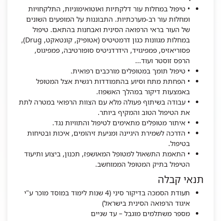
• טיפול במחלות עור דלקתיות ואוטואימוניות, התלקחויות
ומחלות עור רב-מערכתיות. התבוננות על המופעים השונים
של העור בראי הרפואה הסינית ואבחנות בהתאם. טיפול
במחלות מגוונות כגון דרמטיטיס (אטופיק, קונטאקט, Drug),
פסוריאזיס, פמפיגויד, הידרדניטיס סופורטיבה, פמפיגוס,
הרפס זוסטר ועוד...
• טיפול תומך במטופלים מורכבים רפואית.
• הפחתת מתח וסיוע בהתמודדות רגשית אצל המטופל
באמצעות דיקור במהלך האשפוז.
• עבודה בשיתוף פעולה מלא עם הצוות הרפואי במטרה לתת
את הטיפול הטוב והמקיף ביותר.
• איתור מטופלים מתאימים לטיפול והתוויות נגד.
• הדרכה לשמירת היגיינה ומניעת זיהומים, איכות ובטיחות
בטיפול.
• התאמת התשאול למטופל המאושפז, תכנון, ביצוע ותיעוד
הטיפול בתיק המטופל הממוחשב.
תנאי קבלה
תעודת הסמכה בדיקור סיני (4 שנות לימוד במוסד מוכר ע"י
איגוד הרפואה הסינית בישראל)
מספר משתלמים מוגבל – עד שניים