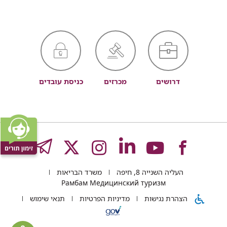
דרושים
מכרזים
כניסת עובדים
לעמוד
לעמוד
לעמוד
לעמוד
לעמוד
GRAM
העליה השנייה 8, חיפה
משרד הבריאות
של
של
של
של
של
Рамбам Медицинский туризм
הצהרת נגישות
מדיניות הפרטיות
תנאי שימוש