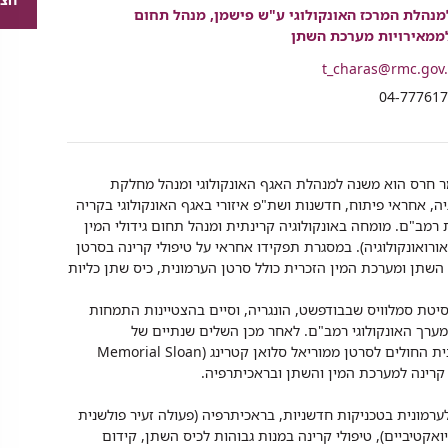
רכיב
נהלת המרכז האונקולוגי ע"ש פישמן, מנהל תחום
שיתוף
ממאירויות מערכת השתן
t_charas@rmc.gov.
י
04-77761
ר חרס הוא משנה למנהלת האגף האונקולוגי ומנהל מחלקת
יה, אחראי פיתוח, חדשנות ושת"פ איזורי באגף האונקולוגי בקריה
רמב"ם. מומחה באונקולוגיה קרינתית ומנהל תחום גידולי המין
ורואונקולוגיה). במסגרת תפקידו אחראי על טיפולי קרינה בסרטן
השתן ומערכת המין הזכרית כולל סרטן הערמונית, כיס שתן כליות
סיטת סמלוויס שבבודפשט, הונגריה, וסיים בהצטיינות התמחות
ולוגיה קרינתית (Radiation Oncology) במערך האונקולוגי רמב"ם. לאחר מכן השלים שנתיים של
התמחות-על (Fellowship) בתוכנית יוקרתית בבית החולים לסרטן ממוריאל סלואן קטרינג (Memorial Sloan
ערמונית בטכניקות חדשניות, בראכיתרפיה (פעולה זעיר פולשנית
קטיביים), טיפולי קרינה במנות גבוהות לכיס השתן, קידום