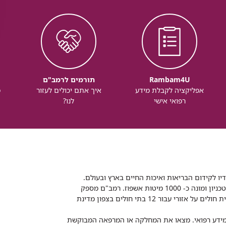
Rambam4U
תורמים לרמב"ם
אפליקציה לקבלת מידע
איך אתם יכולים לעזור
מ
רפואי אישי
לנו?
דיו לקידום הבריאות ואיכות החיים בארץ ובעולם.
רמב"ם הוא בית חולים ממשלתי אקדמי, המסונף לפקולטה לרפואה של הטכניון ומונה כ- 1000 מיטות אשפוז. רמב"ם מספק
שירותי רפואה לכ-2,700,000 תושבים, צה"ל וכוחות הביטחון, ומשמש כבית חולים על אזורי עבור 12 בתי חולים בצפון מדינת
 ומידע רפואי. מצאו את המחלקה או המרפאה המבוקשת