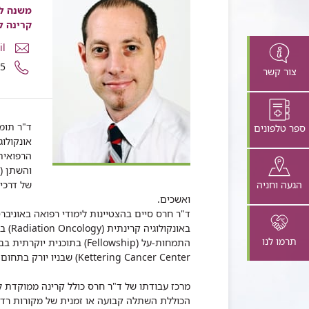
משנה למ
קרינה ל
דואר
il
אלקטרונ
מספר
75
צור קשר
ד"ר
טלפון
תומר
של
חרס
ד"ר
תומר
ד"ר תומ
ספר טלפונים
חרס
אונקולוג
הרפואית 
והשתן (א
הגעה וחניה
של דרכי 
ואשכים.
ד"ר חרס סיים בהצטיינות לימודי רפואה באוניבר
באונק
תרמו לנו
Kettering Cancer Center) שבניו יורק בתחום קרינה למערכת המין והשתן ובראכיתרפיה.
מרכז עבודתו של ד"ר חרס כולל קרינה ממוקדת ל
הכוללת השתלה קבועה או זמנית של מקורות רדיוא