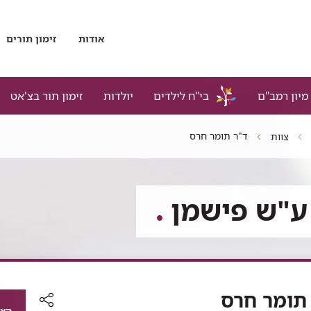
אודות
זימון תורים
מיון רמב"ם
בי"ח לילדים
יולדות
זימון תור בצ'אט
ד"ר תומר חרס
צוות
 ע"ש פישמן
תומר חרס
הצג