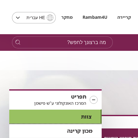
בחירת
קריירה
Rambam4U
מחקר
HE עברית
שפה
-
שים
מה
לב,
ברצונך
בבחירת
לחפש?
שפה
תועבר
לאתר
בשפה
המבוקשת
תפריט
המרכז האונקולוגי ע"ש פישמן
צוות
מכון קרינה
ת חיפוש רופאים