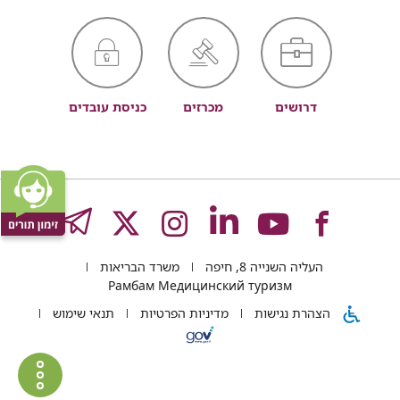
דרושים
מכרזים
כניסת עובדים
לעמוד
לעמוד
לעמוד
לעמוד
לעמוד
GRAM
העליה השנייה 8, חיפה
משרד הבריאות
של
של
של
של
של
Рамбам Медицинский туризм
הצהרת נגישות
מדיניות הפרטיות
תנאי שימוש
רמב"ם
רמב"ם
רמב"ם
רמב"ם
רמב"ם