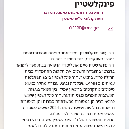
פינקלשטיין
רופא בכיר ופסיכותרפיסט, המרכז
האונקולוגי ע"ש פישמן
דואר
OFERF@rmc.gov.il
אלקטרוני
ד"ר
עופר
פינקלשטיין
ד"ר עופר פינקלשטיין, פסיכיאטר מומחה ופסיכותרפיסט
במרכז האונקולוגי, בית החולים רמב"ם.
ד"ר פינקלשטיין סיים את לימודי הרפואה בבית ספר לרפואה
בדברצן בהונגריה והשלים את תקופת ההתמחות בבית
החולין מזור. בהמשך, ד"ר פינקלשטיין ביצע השתלמות
עמיתים ב CAMH שבקנדה וביצע עבודת מחקר בנושא
טיפולים מתקדמים בדיכאון עמיד, בין השאר בגישות
המשלבות חומרים משני תודעה. ד"ר פינקלשטיין שימש
כרופא בכיר הן במסגרות ממשלתיות סגורות והן במסגרות
חדשניות כחלופות אישפוז. משנת 2024 משמש כמומחה
לפסיכיאטריה במרכז האונקולגי רמב"ם.
הראייה הטיפולית של ד"ר פינקלשטיין משלבת ידע רפואי
עדכני וגישות טיפול מתקדמות יחד עם עולם הוליסטי