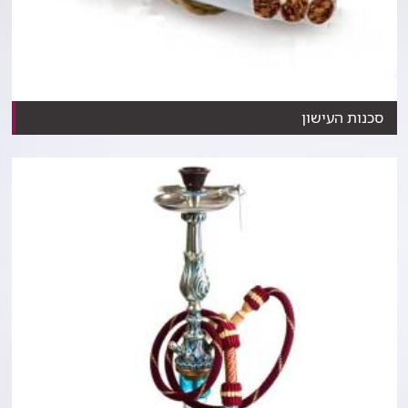
סכנות העישון
​שמונה עובדות שכדאי שתדעו על העישון ונזקיו​​